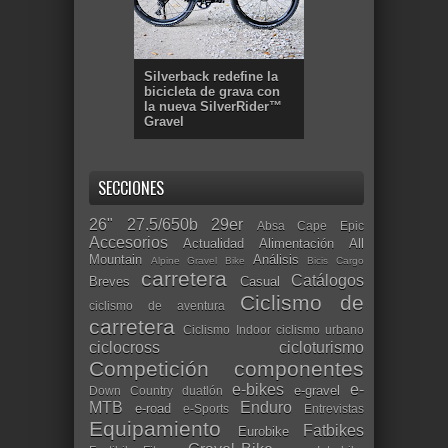
Silverback redefine la
bicicleta de grava con
la nueva SilverRider™
Gravel
SECCIONES
26"
27.5/650b
29er
Absa Cape Epic
Accesorios
Actualidad
Alimentación
All
Mountain
Análisis
Alpine Gravel Bike
Bicis Cargo
carretera
Catálogos
Breves
Casual
Ciclismo de
ciclismo de aventura
carretera
Ciclismo Indoor
ciclismo urbano
ciclocross
cicloturismo
Competición
componentes
e-bikes
e-
e-gravel
Down Country
duatlón
MTB
Enduro
e-road
e-Sports
Entrevistas
Equipamiento
Fatbikes
Eurobike