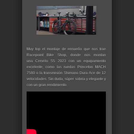
Muy top el montaje de ensueño que nos trae
Racepoint Bike Shop, donde nos montan
una Cervélo S5 2023 con un equipamiento
excelente, como las ruedas Princeton MACH
7580 o la transmisión Shimano Dura-Ace de 12
velocidades. Sin duda, súper sobria y elegante y
con un gran rendimiento.