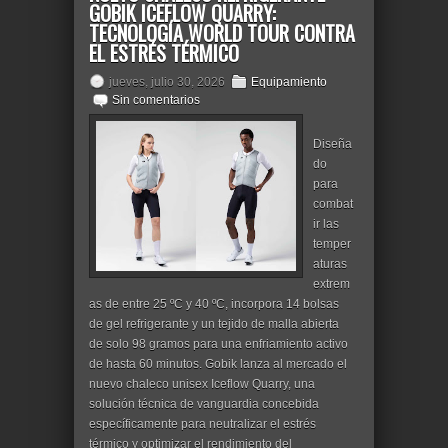
GOBIK ICEFLOW QUARRY:
TECNOLOGÍA WORLD TOUR CONTRA
EL ESTRÉS TÉRMICO
jueves, julio 30, 2026
Equipamiento
Sin comentarios
Diseña
do
para
combat
ir las
temper
aturas
extrem
as de entre 25 ºC y 40 ºC, incorpora 14 bolsas
de gel refrigerante y un tejido de malla abierta
de solo 98 gramos para una enfriamiento activo
de hasta 60 minutos. Gobik lanza al mercado el
nuevo chaleco unisex Iceflow Quarry, una
solución técnica de vanguardia concebida
específicamente para neutralizar el estrés
térmico y optimizar el rendimiento del