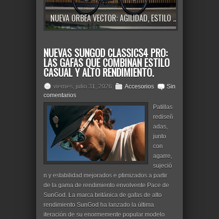
NUEVA ORBEA VECTOR: AGILIDAD, ESTILO Y MÁXIMA ADAPTABILIDAD PARA LA MOVILIDAD URBANA DIARIA
(VÍDEO) PRESENTANDO LA MASSI E-ROAD SONIC RC 105 DI2 2026: E-ROAD CREADA PARA LARGAS RUTAS
NUEVAS SUNGOD CLASSICS4 PRO:
LAS GAFAS QUE COMBINAN ESTILO
CASUAL Y ALTO RENDIMIENTO.
viernes, julio 31, 2026
Accesorios
Sin
comentarios
Patillas
rediseñ
adas,
junto
con
agarre,
sujeció
n y estabilidad mejorados e ptimizados a partir
de la gama de rendimiento envolvente Pace de
SunGod. La marca británica de gafas de alto
rendimiento SunGod ha lanzado la última
iteración de su enormemente popular modelo