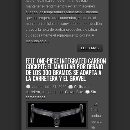
la biomecánica son determinantes para
mantener el rendimiento y evitar irritaciones
cuando las temperaturas aumentan. A medida
que las temperaturas aumentan, el confort al
montar en bicicleta se convierte en una cuestión
clave a la hora de probar productos y evaluar
cuidadosamente el equipamiento ciclista. A
menudo solo...
LEER MÁS
FELT ONE-PIECE INTEGRATED CARBON
COCKPIT: EL MANILLAR POR DEBAJO
DE LOS 300 GRAMOS SE ADAPTA A
LA CARRETERA Y EL GRAVEL
viernes, julio 31, 2026
Ciclismo de
carretera
,
componentes
,
Gravel Bike
Sin
comentarios
La
firma
nortea
merica
na