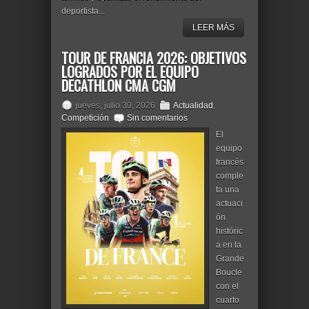
deportista...
LEER MÁS
TOUR DE FRANCIA 2026: OBJETIVOS
LOGRADOS POR EL EQUIPO
DECATHLON CMA CGM
jueves, julio 30, 2026
Actualidad
,
Competición
Sin comentarios
El
equipo
francés
comple
ta una
actuaci
ón
históric
a en la
Grande
Boucle
con el
cuarto