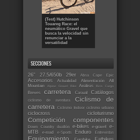
(Test) Hutchinson
Touareg Race: el
neumático Gravel que
busca la velocidad sin
renunciar a la
versatilidad
SECCIONES
26"
27.5/650b
29er
Absa Cape Epic
Accesorios
Actualidad
Alimentación
All
Mountain
Análisis
Alpine Gravel Bike
Bicis Cargo
carretera
Catálogos
Breves
Casual
Ciclismo de
ciclismo de aventura
carretera
Ciclismo Indoor
ciclismo urbano
ciclocross
cicloturismo
Competición
componentes
e-bikes
e-
e-gravel
Down Country
duatlón
MTB
Enduro
e-road
e-Sports
Entrevistas
Equipamiento
Fatbikes
Eurobike