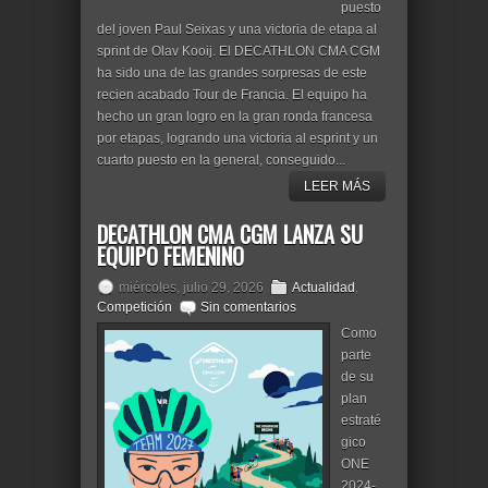
puesto
del joven Paul Seixas y una victoria de etapa al
sprint de Olav Kooij. El DECATHLON CMA CGM
ha sido una de las grandes sorpresas de este
recien acabado Tour de Francia. El equipo ha
hecho un gran logro en la gran ronda francesa
por etapas, logrando una victoria al esprint y un
cuarto puesto en la general, conseguido...
LEER MÁS
DECATHLON CMA CGM LANZA SU
EQUIPO FEMENINO
miércoles, julio 29, 2026
Actualidad
,
Competición
Sin comentarios
Como
parte
de su
plan
estraté
gico
ONE
2024-