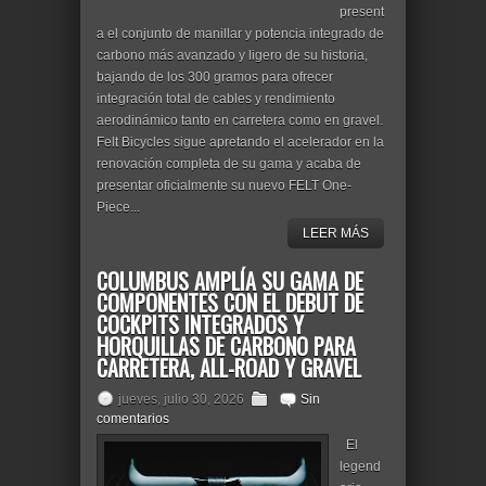
present
a el conjunto de manillar y potencia integrado de
carbono más avanzado y ligero de su historia,
bajando de los 300 gramos para ofrecer
integración total de cables y rendimiento
aerodinámico tanto en carretera como en gravel.
Felt Bicycles sigue apretando el acelerador en la
renovación completa de su gama y acaba de
presentar oficialmente su nuevo FELT One-
Piece...
LEER MÁS
COLUMBUS AMPLÍA SU GAMA DE
COMPONENTES CON EL DEBUT DE
COCKPITS INTEGRADOS Y
HORQUILLAS DE CARBONO PARA
CARRETERA, ALL-ROAD Y GRAVEL
jueves, julio 30, 2026
Sin
comentarios
El
legend