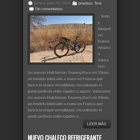
jueves, julio 30, 2026
pruebas
,
Test
Sin comentarios
Texto
y
fotograf
ías:
Rubén
Amanci
o
Valora
mos
las nuevas Hutchinson Touareg Race en 50mm,
un modelo fabricado a mano en Francia que
busca la mayor versatilidad, encontrando el
punto perfecto entre rapidez y agarre. Valoramos
las nuevas Hutchinson Touareg Race en 50mm,
un modelo fabricado a mano en Francia que
busca la mayor versatilidad, encontrando el
punto perfecto entre rapidez y...
LEER MÁS
NUEVO CHALECO REFRIGERANTE