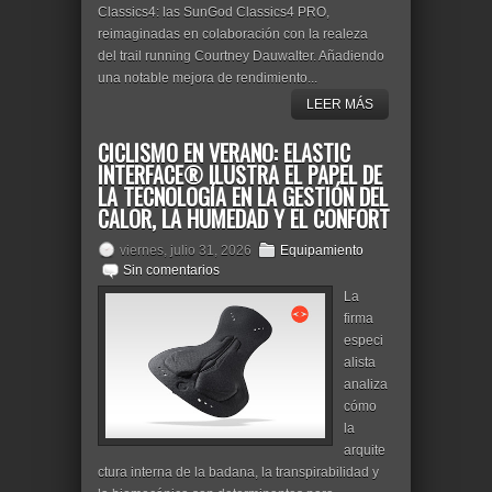
Classics4: las SunGod Classics4 PRO,
reimaginadas en colaboración con la realeza
del trail running Courtney Dauwalter. Añadiendo
una notable mejora de rendimiento...
LEER MÁS
CICLISMO EN VERANO: ELASTIC
INTERFACE® ILUSTRA EL PAPEL DE
LA TECNOLOGÍA EN LA GESTIÓN DEL
CALOR, LA HUMEDAD Y EL CONFORT
viernes, julio 31, 2026
Equipamiento
Sin comentarios
La
firma
especi
alista
analiza
cómo
la
arquite
ctura interna de la badana, la transpirabilidad y