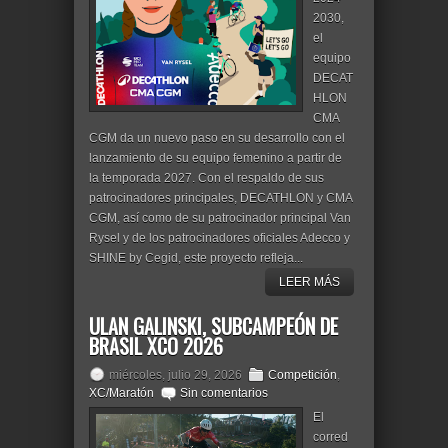
2030,
el
equipo
DECAT
HLON
CMA
CGM da un nuevo paso en su desarrollo con el
lanzamiento de su equipo femenino a partir de
la temporada 2027. Con el respaldo de sus
patrocinadores principales, DECATHLON y CMA
CGM, así como de su patrocinador principal Van
Rysel y de los patrocinadores oficiales Adecco y
SHINE by Cegid, este proyecto refleja...
LEER MÁS
ULAN GALINSKI, SUBCAMPEÓN DE
BRASIL XCO 2026
miércoles, julio 29, 2026
Competición
,
XC/Maratón
Sin comentarios
El
corred