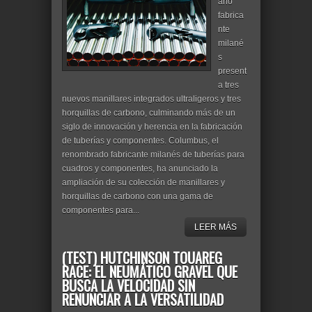
ario
fabrica
nte
milané
s
present
a tres
nuevos manillares integrados ultraligeros y tres
horquillas de carbono, culminando más de un
siglo de innovación y herencia en la fabricación
de tuberías y componentes. Columbus, el
renombrado fabricante milanés de tuberías para
cuadros y componentes, ha anunciado la
ampliación de su colección de manillares y
horquillas de carbono con una gama de
componentes para...
LEER MÁS
(TEST) HUTCHINSON TOUAREG
RACE: EL NEUMÁTICO GRAVEL QUE
BUSCA LA VELOCIDAD SIN
RENUNCIAR A LA VERSATILIDAD