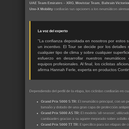
UAE Team Emirates – XRG
,
Movistar Team
,
Bahrain Victorio
Uno-X Mobility
confiarán sus opciones a los neumáticos alema
La voz del experto
"La confianza depositada en nosotros por estos 
un incentivo. El Tour se decide por los detalle
cualquier tipo de clima y sobre cualquier superfic
esfuerzo en desarrollar nuestros neumáticos 
equipos profesionales. Al final, los ciclistas afici
afirma Hannah Ferle, experta en productos Contin
Dependiendo del perfil de la etapa, los ciclistas confiarán en c
Grand Prix 5000 S TR:
El neumático principal, con un 
tamaño y dotado de una gran capa de protección antipi
Grand Prix 5000 AS TR:
El modelo 'all-season', utiliza
cambiantes gracias a su agarre mejorado sobre asfalto
Grand Prix 5000 TT TR:
Específico para las etapas de c