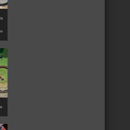
la
do
or