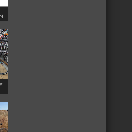
o)
et