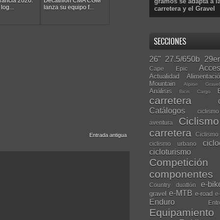
rancia 2026:
Decathlon CMA CGM
gramos se adapta a l
log...
lanza su equipo f...
carretera y el Gravel
SECCIONES
26"
27.5/650b
29er
Acces
Cape Epic
Actualidad
Alimentaci
Mountain
Alpine Grave
Análisis
Bicis Cargo
carretera
Catálogos
ciclis
Ciclism
aventura
carretera
Ciclismo
Entrada antigua
cicl
ciclismo urbano
cicloturismo
Competición
componentes
e-bik
Country
duatlón
e-MTB
gravel
e-road
e
Enduro
Entr
Equipamiento