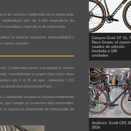
cos de ciclismo Continental en la ronda gala.
na suministrará más de 1.000 neumáticos de
120 neumáticos específicos de motocicleta.
arantiza la máxima seguridad, manejabilidad y
Canyon Grail CF SL 7
Race Green: el nuevo
e carrera actuales.
cuadro de edición
limitada a 100
unidades
ción, Continental vuelve a respaldar la carrera
vento, consolidando su papel como socio clave
sputará del 4 al 26 de julio, cubriendo 3.333
e irá desde Barcelona hasta París.
cia, Continental asegura el máximo rendimiento
ión, que cumple ya su noveno año consecutivo,
r la carrera en movimiento de forma fiable de
Análisis: Scott CR1 2
2016