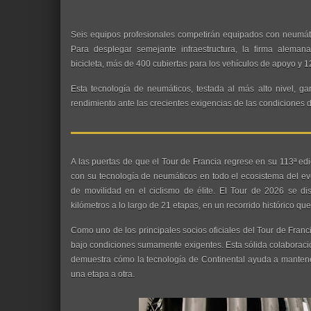
Seis equipos profesionales competirán equipados con neumáti
Para desplegar semejante infraestructura, la firma alema
bicicleta, más de 400 cubiertas para los vehículos de apoyo y 
Esta tecnología de neumáticos, testada al más alto nivel, g
rendimiento ante las crecientes exigencias de las condiciones d
A las puertas de que el Tour de Francia regrese en su 113ª edi
con su tecnología de neumáticos en todo el ecosistema del e
de movilidad en el ciclismo de élite. El Tour de 2026 se di
kilómetros a lo largo de 21 etapas, en un recorrido histórico qu
Como uno de los principales socios oficiales del Tour de Fran
bajo condiciones sumamente exigentes. Esta sólida colaborac
demuestra cómo la tecnología de Continental ayuda a mantene
una etapa a otra.