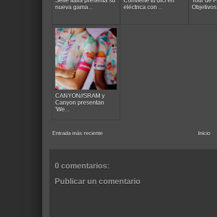
Selle Italia presenta su
Convierte tu bici en
Tour de F
nueva gama...
eléctrica con ...
Objetivos 
CANYON//SRAM y
Canyon presentan
'We...
Entrada más reciente
Inicio
0 comentarios:
Publicar un comentario