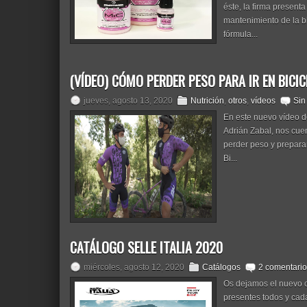
éste, la firma present
mantenimiento de la bi
fórmula...
(VÍDEO) CÓMO PERDER PESO PARA IR EN BICIC
jueves, agosto 13, 2020
Nutrición
,
otros
,
vídeos
Sin
En este nuevo vídeo d
Adrián Zabal, nos cuen
perder peso y prepara
Bi...
CATÁLOGO SELLE ITALIA 2020
miércoles, agosto 12, 2020
Catálogos
2 comentari
Os dejamos el nuevo c
presentes todos y cad