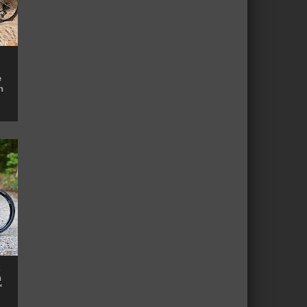
e
n
n
™