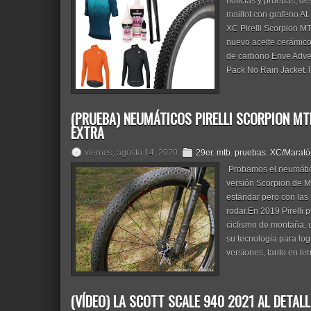
noticias y pruebas, de
maillot con grafeno AL
XC Pirelli Scorpion MT
nuevo aceite cerámico
de carbono Enve Adven
Pack No Rain Jacket.T
(PRUEBA) NEUMÁTICOS PIRELLI SCORPION MTB
EXTRA
viernes, agosto 14, 2020
29er
,
mtb
,
pruebas
,
XC/Marató
Probamos el neumátic
versión Scorpion de M
estándar pero con las
rodar.En 2019 Pirelli
ciclismo de montaña, u
su tecnología para log
versiones, tanto en ter
(VÍDEO) LA SCOTT SCALE 940 2021 AL DETALL