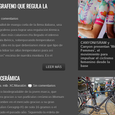
 GRAFENO QUE REGULA LA
n comentarios
lot de manga corta de la firma italiana, una
rafeno para lograr una regulación térmica
s días más calurosos.Ha llegado el intenso
sula Ibérica, sobrepasando temperaturas
CANYON//SRAM y
 cifra en la que deberíamos mirar que tipo de
Canyon presentan 'W
Femmes', el
lidiar las altas temperaturas para así
movimiento para
tos" encima de nuestra montura. En el
impulsar el ciclismo
femenino desde la
base
LEER MÁS
 CERÁMICA
a
,
mtb
,
XC/Maratón
Sin comentarios
ico biodegradable de la joven marca, que
ura gracias a sus partículas cerámicas.Momum
ombre en el mercado gracias a su gran
puños Geragrip #1 de solo 16 gramos o el
tado el pasado año. Siguiendo la estela de