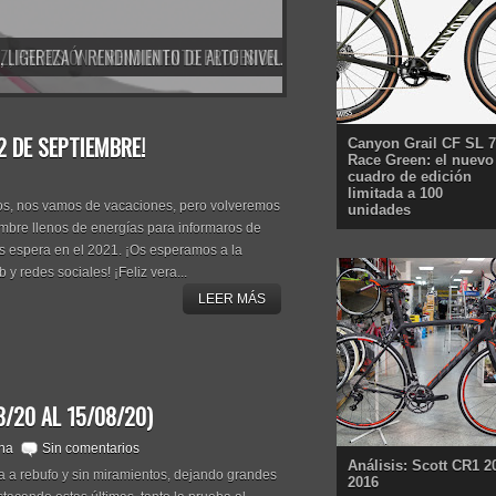
NUEVAS ZAPATILLAS VAN RYSEL RCR ROUBAIX: RIGIDEZ, PRECISIÓN Y RENDIMIENTO PROFESIONAL PARA CARRETERA
2 DE SEPTIEMBRE!
Canyon Grail CF SL 7
Race Green: el nuevo
cuadro de edición
limitada a 100
s, nos vamos de vacaciones, pero volveremos
unidades
embre llenos de energías para informaros de
 espera en el 2021. ¡Os esperamos a la
b y redes sociales! ¡Feliz vera...
LEER MÁS
/20 AL 15/08/20)
na
Sin comentarios
Análisis: Scott CR1 2
 a rebufo y sin miramientos, dejando grandes
2016