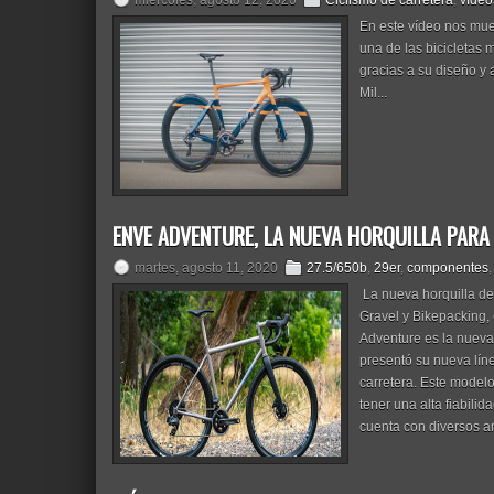
miércoles, agosto 12, 2020
Ciclismo de carretera
,
vídeo
En este vídeo nos mu
una de las bicicletas
gracias a su diseño y
Mil...
ENVE ADVENTURE, LA NUEVA HORQUILLA PARA
martes, agosto 11, 2020
27.5/650b
,
29er
,
componentes
La nueva horquilla d
Gravel y Bikepacking,
Adventure es la nueva
presentó su nueva lí
carretera. Este modelo
tener una alta fiabili
cuenta con diversos an