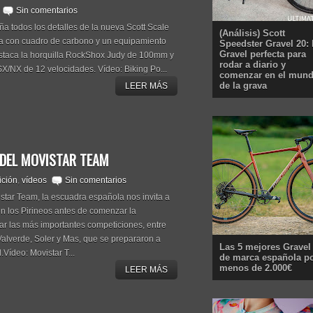
Sin comentarios
a todos los detalles de la nueva Scott Scale
(Análisis) Scott
ta con cuadro de carbono y un equipamiento
Speedster Gravel 20: 
Gravel perfecta para
staca la horquilla RockShox Judy de 100mm y
rodar a diario y
X/NX de 12 velocidades. Vídeo: Biking Po...
comenzar en el mun
de la grava
LEER MÁS
S DEL MOVISTAR TEAM
ción
,
vídeos
Sin comentarios
star Team, la escuadra española nos invita a
en los Pirineos antes de comenzar la
ar las más importantes competiciones, entre
Valverde, Soler y Mas, que se prepararon a
Las 5 mejores Gravel
.Vídeo: Movistar T...
de marca española p
menos de 2.000€
LEER MÁS