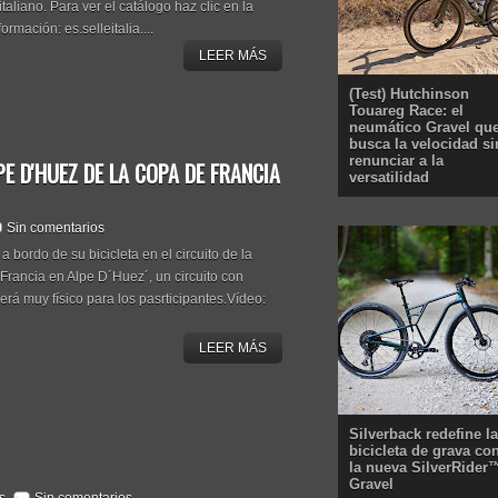
taliano. Para ver el catálogo haz clic en la
ormación: es.selleitalia....
LEER MÁS
(Test) Hutchinson
Touareg Race: el
neumático Gravel qu
busca la velocidad si
renunciar a la
E D'HUEZ DE LA COPA DE FRANCIA
versatilidad
Sin comentarios
a bordo de su bicicleta en el circuito de la
Francia en Alpe D´Huez´, un circuito con
erá muy físico para los pasrticipantes.Vídeo:
LEER MÁS
Silverback redefine la
bicicleta de grava co
la nueva SilverRider
Gravel