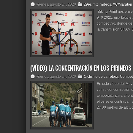
viernes, agosto 14, 2020
29er
,
mtb
,
vídeos
,
XC/Maratón
Biking Point nos enseñ
940 2021, una bicicle
competitivo, donde de
la transmisión SRAM S
(VÍDEO) LA CONCENTRACIÓN EN LOS PIRINEO
viernes, agosto 14, 2020
Ciclismo de carretera
,
Competi
En este vídeo del Movi
ver su concentración 
temporada para afront
ellos se encontraban 
2.400 metros de altitud