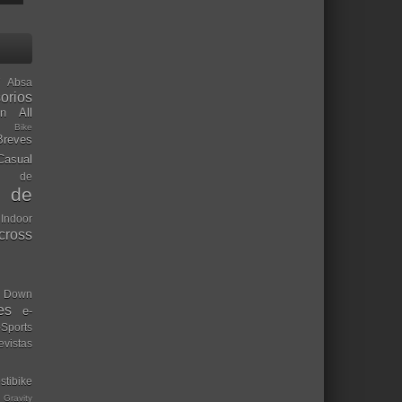
Absa
orios
ón
All
l Bike
Breves
Casual
mo de
o de
 Indoor
ocross
Down
es
e-
-Sports
evistas
stibike
Gravity