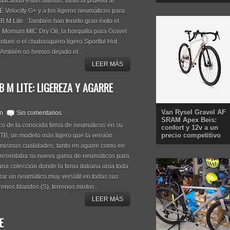
stacando estas últimas, tanto la prueba al
É Velocity G+ y a los ligeros neumáticos para
B M Lite. También han tenido gran éxito el
 Momum MIC Dry Oil, la horquilla para Gravel
ture o el chubasquero ligero Sportful Hot
Ambién os hemos dejado el...
LEER MÁS
 M LITE: LIGEREZA Y AGARRE
Van Rysel Gravel AF
n
Sin comentarios
SRAM Apex Beis:
o de la conocida firma de neumáticos en su
confort y 12v a un
precio competitivo
TB, un modelo más ligero que la versión
 mismas cualidades, tanto en agarre como en
 presentaba su nueva gama de neumáticos para
na colección donde la firma italiana unía toda
rar un neumático muy versátil en todas sus
renos blandos (S), terrenos mixtos...
LEER MÁS
E