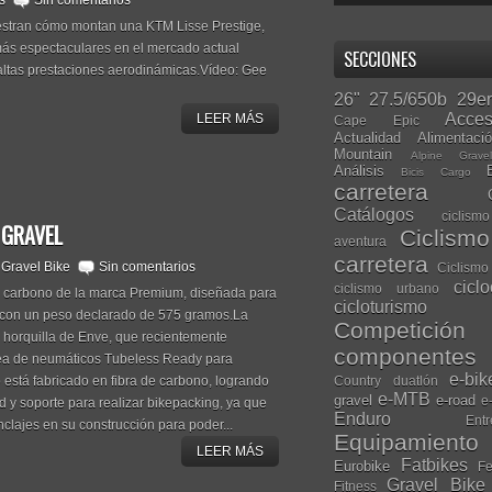
s
Sin comentarios
estran cómo montan una KTM Lisse Prestige,
 más espectaculares en el mercado actual
SECCIONES
 altas prestaciones aerodinámicas.Vídeo: Gee
26"
27.5/650b
29er
Acces
LEER MÁS
Cape Epic
Actualidad
Alimentaci
Mountain
Alpine Grave
Análisis
Bicis Cargo
carretera
Catálogos
ciclis
 GRAVEL
Ciclism
aventura
carretera
,
Gravel Bike
Sin comentarios
Ciclismo
cicl
ciclismo urbano
e carbono de la marca Premium, diseñada para
cicloturismo
 con un peso declarado de 575 gramos.La
Competición
 horquilla de Enve, que recientemente
componentes
nea de neumáticos Tubeless Ready para
e-bik
Country
duatlón
 está fabricado en fibra de carbono, logrando
e-MTB
gravel
e-road
e
dad y soporte para realizar bikepacking, ya que
Enduro
Entr
clajes en su construcción para poder...
Equipamiento
LEER MÁS
Fatbikes
Eurobike
Fe
Gravel Bike
Fitness