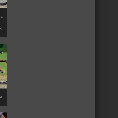
la
do
or