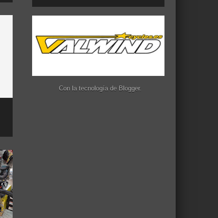
Con la tecnología de
Blogger
.