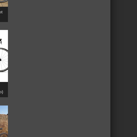
et
o)