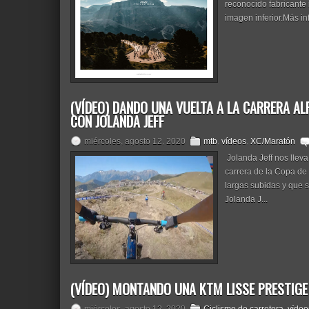
reconocido fabricante i
imagen inferior.Más inf
(VÍDEO) DANDO UNA VUELTA A LA CARRERA ALP
CON JOLANDA JEFF
miércoles, agosto 12, 2020
mtb
,
vídeos
,
XC/Maratón
Jolanda Jeff nos lleva 
carrera de la Copa de 
largas subidas y que s
Jolanda J...
(VÍDEO) MONTANDO UNA KTM LISSE PRESTIGE