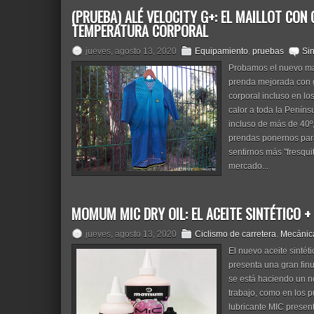
(PRUEBA) ALÉ VELOCITY G+: EL MAILLOT CON
TEMPERATURA CORPORAL
jueves, agosto 13, 2020
Equipamiento
,
pruebas
Si
Probamos el nuevo mail
prenda mejorada con g
corporal incluso en lo
calor a toda la Penín
incluso de más de 40º,
prendas ponernos para 
sentirnos más "fresqui
mercado...
MOMUM MIC DRY OIL: EL ACEITE SINTÉTICO +
jueves, agosto 13, 2020
Ciclismo de carretera
,
Mecánic
El nuevo aceite sintét
presenta una gran fin
se está haciendo un n
trabajo, como en los 
lubricante MIC presen