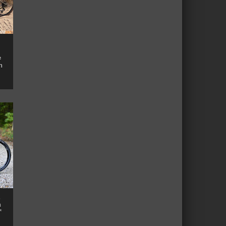
e
n
n
™