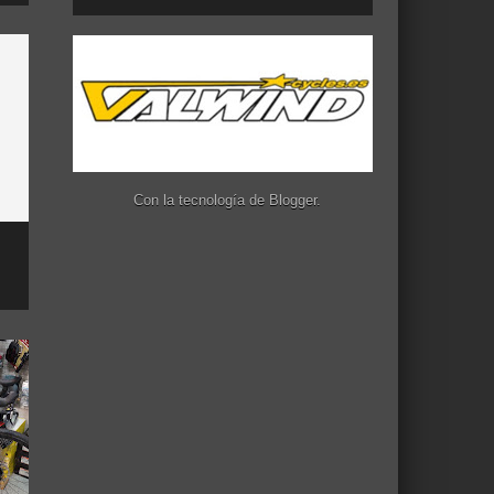
Con la tecnología de
Blogger
.