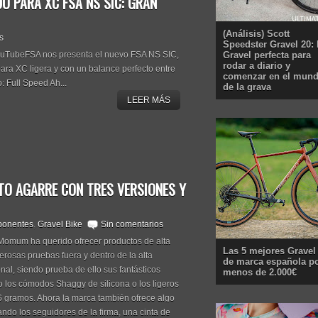
O PARA XC FSA NS SIC: GRAN
(Análisis) Scott
s
Speedster Gravel 20: 
Gravel perfecta para
uTubeFSA nos presenta el nuevo FSA NS SIC,
rodar a diario y
ara XC ligera y con un balance perfecto entre
comenzar en el mun
: Full Speed Ah...
de la grava
LEER MÁS
TO AGARRE CON TRES VERSIONES Y
onentes
,
Gravel Bike
Sin comentarios
Momum ha querido ofrecer productos de alta
Las 5 mejores Gravel
rosas pruebas fuera y dentro de la alta
de marca española p
nal, siendo prueba de ello sus fantásticos
menos de 2.000€
los cómodos Shaggy de silicona o los ligeros
6 gramos. Ahora la marca también ofrece algo
do los seguidores de la firma, una cinta de