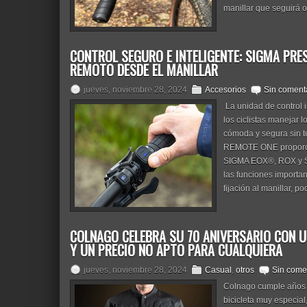
manillar que seguirá o
CONTROL SEGURO E INTELIGENTE: SIGMA PRE
REMOTO DESDE EL MANILLAR
jueves, noviembre 28, 2024
Accesorios
Sin coment
La unidad de control 
los ciclistas manejar
cómoda y segura sin te
REMOTE ONE proporcion
SIGMA EOX®, ROX y Sm
las funciones importan
fijación al manillar, p
COLNAGO CELEBRA SU 70 ANIVERSARIO CON 
Y UN PRECIO NO APTO PARA CUALQUIERA
jueves, noviembre 28, 2024
Casual
,
otros
Sin come
Colnago cumple años y
bicicleta muy especial