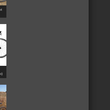
et
o)