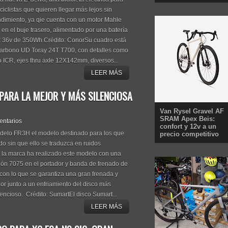
ciclistas que quieren llegar más lejos sin
ndimiento, ya qie cuenta con un motor Mahle
n el buje trasero, alimentado por una batería
k 36v de 350Wh.Crédito: ConorSu cuadro está
 carbono UD Toray 24T T700, con detalles como
o ICR, ejes thru axle 12X142mm, diversos...
LEER MÁS
 PARA LA MEJOR Y MÁS SILENCIOSA
Van Rysel Gravel AF
SRAM Apex Beis:
entarios
confort y 12v a un
delo FR3H el modelo destinado para los que
precio competitivo
do sin que ello se traduzca en ruidos
o la marca ha realizado este modelo con una
ón 7075 en el portador y banda de frenado de
con lo que se garantiza una gran frenada y
or junto a un enfriamiento del disco más
encioso. Crédito: SumartEl disco Sumart...
LEER MÁS