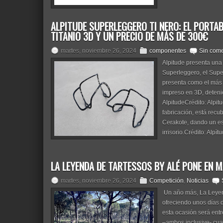
ALPITUDE SUPERLEGGERO TI NERO: EL PORTA
TITANIO 3D Y UN PRECIO DE MÁS DE 300€
martes, noviembre 26, 2024
componentes
Sin come
Alpitude presenta una
Superleggero, el Supe
presenta como el más 
impreso en 3D, deteni
AlpitudeCrédito: Alpi
fabricación, está recu
Cerakote, dando un e
irrisorio.Crédito: Alpìt
LA LEYENDA DE TARTESSOS BY ALÉ PONE EN M
martes, noviembre 26, 2024
Competición
,
Noticias
Un año más, La Leyend
ofreciendo unos días 
esta ocasión será entr
–ambos inclusive- cua