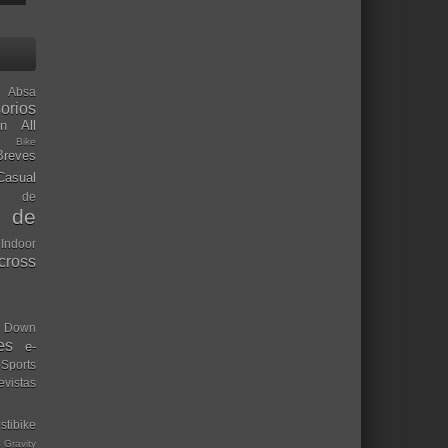
Absa
orios
ón
All
l Bike
Breves
Casual
mo de
o de
 Indoor
ocross
Down
es
e-
-Sports
evistas
stibike
Gravity