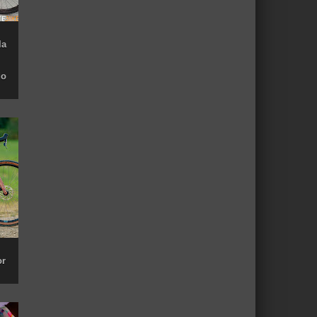
la
do
or