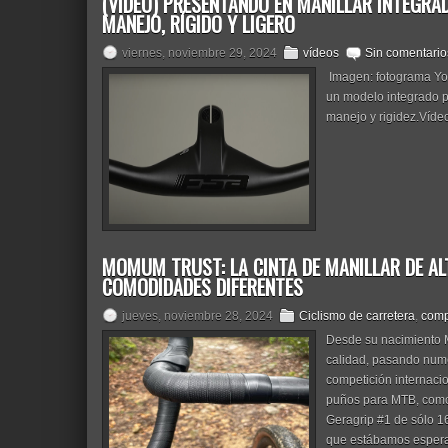
(VÍDEO) PRESENTANDO EN MANILLAR INTEGRAD
MANEJO, RÍGIDO Y LIGERO
viernes, noviembre 29, 2024
vídeos
Sin comentario
Imagen: fotograma Yo
un modelo integrado p
manejo y rigidez.Vídeo
MOMUM TRUST: LA CINTA DE MANILLAR DE AL
COMODIDADES DIFERENTES
jueves, noviembre 28, 2024
Ciclismo de carretera
,
comp
Desde su nacimiento 
calidad, pasando nume
competición internacio
puños para MTB, como 
Geragrip #1 de sólo 1
que estábamos esperan