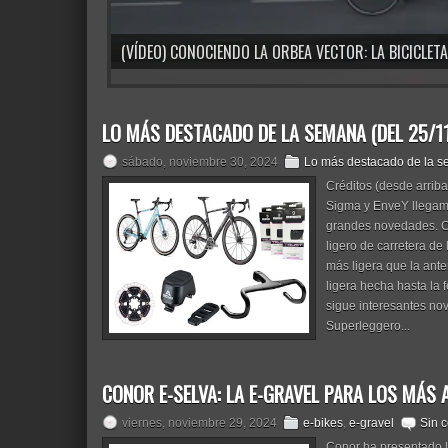
(VÍDEO) PINARELLO DOGMA X: LA FUSIÓN PERFECTA 
LO MÁS DESTACADO DE LA SEMANA (DEL 25/11
sábado, noviembre 30, 2024
Lo más destacado de la 
Créditos (desde arriba
Sigma y EnveY llegamo
grandes novedades. C
ligero de carretera de
más ligera que la ant
ligera hecha hasta la 
sigue interesantes no
Superleggero...
CONOR E-SELVA: LA E-GRAVEL PARA LOS MÁS
viernes, noviembre 29, 2024
e-bikes
,
e-gravel
Sin 
Conor ha presentado la