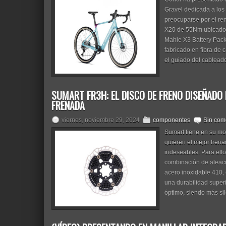
Gravel dedicada a los 
preocuparse por el re
X20 de 55Nm ubicado e
Mahle X3 Battery Pac
fabricado en fibra de
el guiado del cablead
SUMART FR3H: EL DISCO DE FRENO DISEÑADO
FRENADA
viernes, noviembre 29, 2024
componentes
Sin com
Sumart tiene en su mo
quieren el mejor frena
indeseables. Para ell
combinación de aleaci
acero inoxidable 410, 
una durabilidad superi
óptimo, siendo más sil