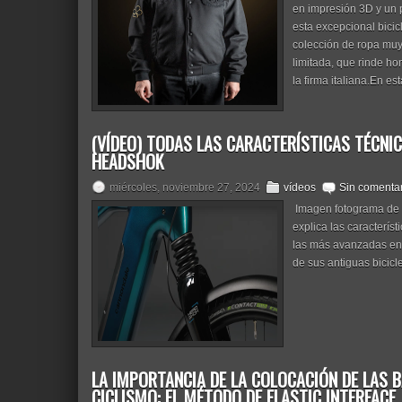
en impresión 3D y un 
esta excepcional bicic
colección de ropa muy 
limitada, que rinde h
la firma italiana.En e
(VÍDEO) TODAS LAS CARACTERÍSTICAS TÉCNI
HEADSHOK
miércoles, noviembre 27, 2024
vídeos
Sin comenta
Imagen fotograma de
explica las caracterís
las más avanzadas en
de sus antiguas bicic
LA IMPORTANCIA DE LA COLOCACIÓN DE LAS 
CICLISMO: EL MÉTODO DE ELASTIC INTERFACE