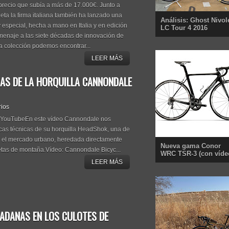
precio que subía a más de 17.000€. Junto a
leta la firma italiana también ha lanzado una
Análisis: Ghost Nivol
especial, hecha a mano en Italia y en edición
LC Tour 4 2016
omenaje a las siete décadas de innovación de
sta colección podemos encontrar...
LEER MÁS
CAS DE LA HORQUILLA CANNONDALE
rios
 YouTubeEn este vídeo Cannondale nos
ticas técnicas de su horquilla HeadShok, una de
 el mercado urbano, heredada directamente
Nueva gama Conor
letas de montaña.Vídeo: Cannondale Bicyc...
WRC TSR-3 (con víde
LEER MÁS
BADANAS EN LOS CULOTES DE