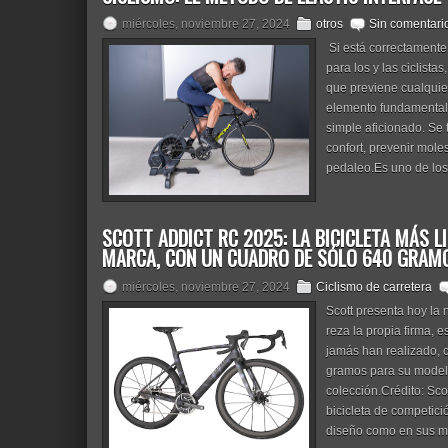
miércoles, noviembre 27, 2024
otros
Sin comentari
Si está correctamente
para los y las ciclista
que previene cualquie
elemento fundamental p
simple aficionado. Se 
confort, prevenir moles
pedaleo.Es uno de los 
SCOTT ADDICT RC 2025: LA BICICLETA MÁS L
MARCA, CON UN CUADRO DE SÓLO 640 GRAM
miércoles, noviembre 27, 2024
Ciclismo de carretera
Scott presenta hoy la 
reza la propia firma, e
jamás han realizado, 
gramos para su modelo
colección.Crédito: Sco
bicicleta de competici
diseño como en sus mét