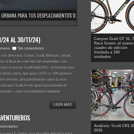
ENTRE RESISTENCIA Y GRAN RENDIMIENTO
(VÍDEO) CONOCIENDO LA ORBEA VECTOR: LA BICICLETA URBANA PARA TUS DESPLAZAMIENTOS DIARIOS
/24 AL 30/11/24)
Canyon Grail CF SL 7
Race Green: el nuevo
cuadro de edición
semana
Sin comentarios
limitada a 100
 a la derecha): Conor, Scott, Momum, Smart,
unidades
s al final de este mes de noviembre con
omo la nueva Scott Addict RC, el modelo más
 la firma suiza, que para 2025 es 300 gramos
erior versión, proclamándose como la más
fecha por Scott.A este gran lanzamiento le
vedades, como el portabidón Alpitude
LEER MÁS
 AVENTUREROS
Análisis: Scott CR1 2
comentarios
2016
 nueva E-Selva, una bicicleta eléctrica para