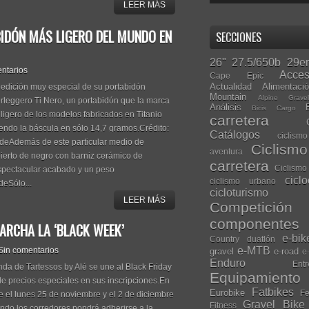
LEER MÁS
BIDÓN MÁS LIGERO DEL MUNDO EN
SECCIONES
26"
27.5/650b
29er
ntarios
Acces
Cape Epic
Actualidad
Alimentaci
 edición muy especial de su portabidón
Mountain
Alpine Grave
rleggero Ti Nero, un portabidón que la marca
Análisis
Bicis Cargo
ligero de los modelos fabricados en Titanio
carretera
endo la báscula en sólo 14,7 gramos.Crédito:
Catálogos
ciclis
tudeAdemás de este particular medio de
Ciclism
aventura
bierto de negro con barniz cerámico de
carretera
Ciclismo
spectacular acabado y un peso
cicl
ciclismo urbano
udeSólo...
cicloturismo
LEER MÁS
Competición
componentes
ARCHA LA ‘BLACK WEEK’
e-bik
Country
duatlón
e-MTB
Sin comentarios
gravel
e-road
e
Enduro
Entr
a de Tartessos by Alé se une al Black Friday
Equipamiento
de precios especiales en sus inscripciones.En
Fatbikes
Eurobike
Fe
e el lunes 25 de noviembre y el 2 de diciembre
Gravel Bike
Fitness
ndo los corredores pondrá adherirse a la