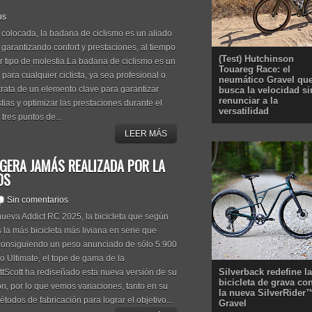
os
 colocada, la badana de ciclismo es un aliado
s, garantizando confort y prestaciones, al tiempo
(Test) Hutchinson
r tipo de molestia.La badana de ciclismo es un
Touareg Race: el
ara cualquier ciclista, ya sea profesional o
neumático Gravel qu
trata de un elemento clave para garantizar
busca la velocidad si
renunciar a la
tias y optimizar las prestaciones durante el
versatilidad
tres puntos de...
LEER MÁS
IGERA JAMÁS REALIZADA POR LA
OS
Sin comentarios
nueva Addict RC 2025, la bicicleta que según
s la más bicicleta más liviana en serie que
consiguiendo un peso anunciado de sólo 5.900
 Ultimate, el tope de gama de la
Silverback redefine la
ttScott ha rediseñado esta nueva versión de su
bicicleta de grava co
ón, por lo que vemos variaciones, tanto en su
la nueva SilverRider
odos de fabricación para lograr el objetivo...
Gravel