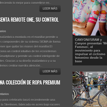
freciendo lo mejor para convertirse en...
LEER MÁS
SENTA REMOTE ONE, SU CONTROL
arios
inalámbrica montada en el manillar permite a
CANYON//SRAM y
 los componentes de su sistema SIGMA de forma
Canyon presentan 'W
ner que quitar las manos del manillar.El
Femmes', el
movimiento para
a un control intuitivo de los ecosistemas
impulsar el ciclismo
artphone y permite un control inteligente de
femenino desde la
tes. Gracias a su diseño inalámbrico y a su
base
odemos centrar nuestra atención...
LEER MÁS
UNA COLECCIÓN DE ROPA PREMIUM
ntarios
 para celebrarlo lanzó recientemente una
, la Steelnovo, fabricada en acero bajo racores