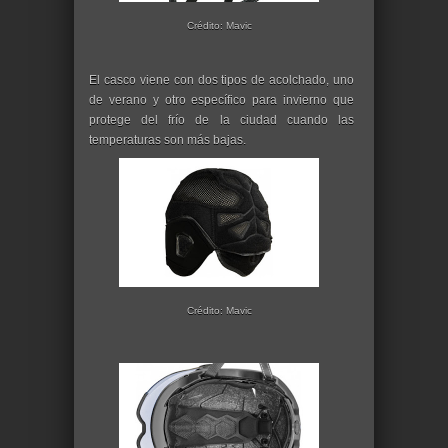
Crédito: Mavic
El casco viene con dos tipos de acolchado, uno
de verano y otro específico para invierno que
protege del frío de la ciudad cuando las
temperaturas son más bajas.
Crédito: Mavic