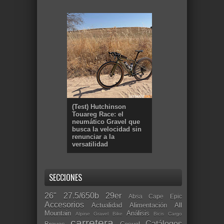
(Test) Hutchinson
Touareg Race: el
neumático Gravel que
busca la velocidad sin
renunciar a la
versatilidad
SECCIONES
26"
27.5/650b
29er
Absa Cape Epic
Accesorios
Actualidad
Alimentación
All
Mountain
Análisis
Alpine Gravel Bike
Bicis Cargo
carretera
Catálogos