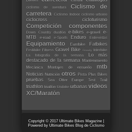
Breves
Casual
Ciclismo de
ciclismo de aventura
carretera
Ciclismo Indoor
ciclismo urbano
ciclocross
cicloturismo
Competición
componentes
e-bikes
e-
e-gravel
Down Country
duatlón
MTB
Enduro
e-road
e-Sports
Entrevistas
Equipamiento
Fatbikes
Eurobike
Gravel Bike
Festibike
Fitness
Interbike
Gravity
Lo más
La fotografía de la semana
destacado de la semana
Mantenimiento
mtb
Mecánica
Montajes de ensueño
otros
Noticias
Nutrición
Pista
Plus Bikes
pruebas
Sea Otter Europe
Test
Trail
vídeos
triathlon
urbanas
triatlón
Unibike
XC/Maratón
Copyright © 2017
Ultimate Bikes Magazine
|
Powered by
Ultimate Bikes Blog de Ciclismo