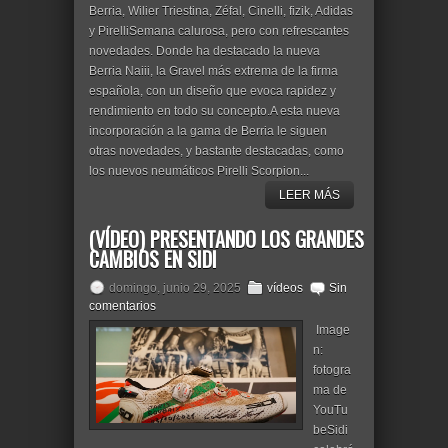
Berria, Wilier Triestina, Zéfal, Cinelli, fizik, Adidas
y PirelliSemana calurosa, pero con refrescantes
novedades. Donde ha destacado la nueva
Berria Naiii, la Gravel más extrema de la firma
española, con un diseño que evoca rapidez y
rendimiento en todo su concepto.A esta nueva
incorporación a la gama de Berria le siguen
otras novedades, y bastante destacadas, como
los nuevos neumáticos Pirelli Scorpion...
LEER MÁS
(VÍDEO) PRESENTANDO LOS GRANDES
CAMBIOS EN SIDI
domingo, junio 29, 2025
vídeos
Sin
comentarios
Image
n:
fotogra
ma de
YouTu
beSidi