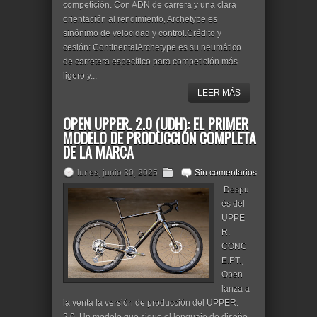
competición. Con ADN de carrera y una clara
orientación al rendimiento, Archetype es
sinónimo de velocidad y control.Crédito y
cesión: ContinentalArchetype es su neumático
de carretera específico para competición más
ligero y...
LEER MÁS
OPEN UPPER. 2.0 (UDH): EL PRIMER
MODELO DE PRODUCCIÓN COMPLETA
DE LA MARCA
lunes, junio 30, 2025
Sin comentarios
Despu
és del
UPPE
R.
CONC
E.PT.,
Open
lanza a
la venta la versión de producción del UPPER.