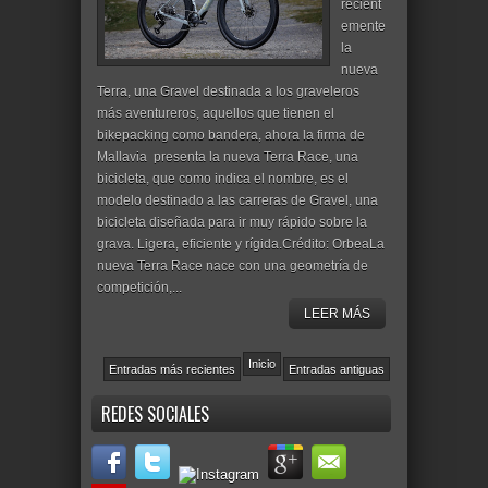
recient
emente
la
nueva
Terra, una Gravel destinada a los graveleros
más aventureros, aquellos que tienen el
bikepacking como bandera, ahora la firma de
Mallavia presenta la nueva Terra Race, una
bicicleta, que como indica el nombre, es el
modelo destinado a las carreras de Gravel, una
bicicleta diseñada para ir muy rápido sobre la
grava. Ligera, eficiente y rígida.Crédito: OrbeaLa
nueva Terra Race nace con una geometría de
competición,...
LEER MÁS
Inicio
Entradas más recientes
Entradas antiguas
REDES SOCIALES