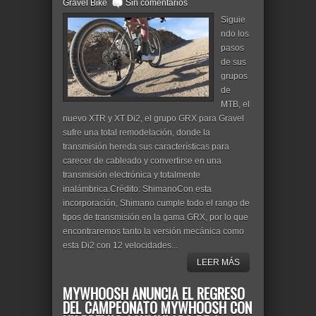
Gravel Bike
Sin comentarios
Siguie
ndo los
pasos
de sus
grupos
de
MTB, el
nuevo XTR y XT Di2, el grupo GRX para Gravel
sufre una total remodelación, donde la
transmisión hereda sus características para
carecer de cableado y convertirse en una
transmisión electrónica y totalmente
inalámbrica.Crédito: ShimanoCon esta
incorporación, Shimano cumple todo el rango de
tipos de transmisión en la gama GRX, por lo que
encontraremos tanto la versión mecánica como
esta Di2 con 12 velocidades...
LEER MÁS
MYWHOOSH ANUNCIA EL REGRESO
DEL CAMPEONATO MYWHOOSH CON