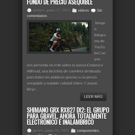
FONDO DE PRECIO ASEQUIBLE
viernes, junio 27, 2025
vídeos
Sin
comentarios
Image
n:
fotogra
ma de
YouTu
beCan
yon
nos presenta en este vídeo la nueva Endurace
AllRoad, una bicicleta de carretera destinada
para todos los públicos gracias a su precio
asequible y notable calidad.Vídeo: Canyon
Bicyc...
LEER MÁS
SHIMANO GRX RX827 DI2: EL GRUPO
PARA GRAVEL, AHORA TOTALMENTE
ELECTRÓNICO E INALÁMBRICO
jueves, junio 26, 2025
componentes
,