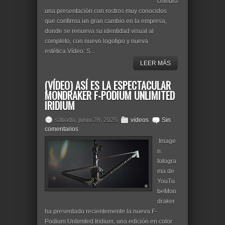
celebró
una presentación con rostros muy conocidos
que confirma un gran cambio en la empresa,
donde se renueva su identidad visual al
completo, con nuevo logotipo y nueva
estética.Vídeo: S...
LEER MÁS
(VÍDEO) ASÍ ES LA ESPECTACULAR
MONDRAKER F-PODIUM UNLIMITED
IRIDIUM
sábado, junio 28, 2025
vídeos
Sin
comentarios
Image
n:
fotogra
ma de
YouTu
beMon
draker
ha presentado recientemente la nueva F-
Podium Unlimited Iridium, una edición en color