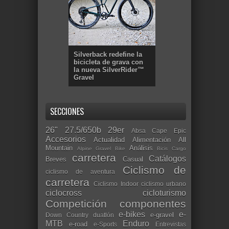
Silverback redefine la
bicicleta de grava con
la nueva SilverRider™
Gravel
SECCIONES
26"
27.5/650b
29er
Absa Cape Epic
Accesorios
Actualidad
Alimentación
All
Mountain
Análisis
Alpine Gravel Bike
Bicis Cargo
carretera
Catálogos
Breves
Casual
Ciclismo de
ciclismo de aventura
carretera
Ciclismo Indoor
ciclismo urbano
ciclocross
cicloturismo
Competición
componentes
e-bikes
e-
e-gravel
Down Country
duatlón
MTB
Enduro
e-road
e-Sports
Entrevistas