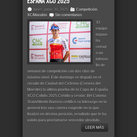
ESPAÑA XCO 2025
lunes, junio 30, 2025
Competición
,
XC/Maratón
Sin comentarios
El
equipo
riojano
ha
cerrad
o un
intenso
fin de
semana de competición con dos citas de
máximo nivel. Este domingo se disputó en el
circuito de Ciudad del Ciclismo (Cervera del
Maestre) la última prueba de la Copa de España
XCO Cofidis 2025.Crédito y cesión: BH Coloma
TeamAlberto Barroso certificó su liderazgo en la
general tras una carrera exigente en la que
finalizó en décima posición, resultado que le ha
valido para proclamarse vencedor absoluto...
LEER MÁS