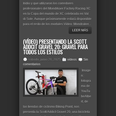
Iridio y que utilizaron los corredores
profesionales del Mondrkaer Factory Racing XC
en la Copa del mundo de XC celebrada en Val
di Sole. Aunque próximamente estará disponible
para el resto de los mortales.Vídeo: Mondraker...
LEER MÁS
(VÍDEO) PRESENTANDO LA SCOTT
ADDCIT GRAVEL 20: GRAVEL PARA
TODOS LOS ESTILOS
sábado, junio 28, 2025
vídeos
Sin
comentarios
Image
n:
fotogra
ma de
YouTu
beAlbe
rt, de
las tiendas de ciclismo Biking Point, nos
presenta la Scott Addict Gravel 20, una bicicleta