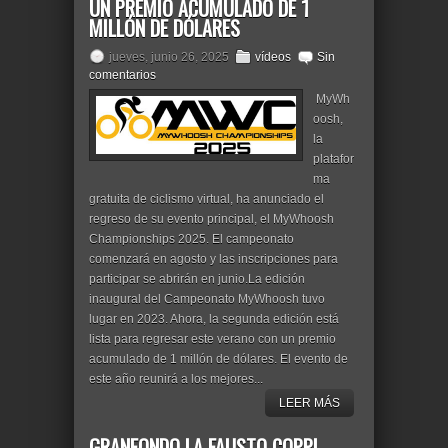
UN PREMIO ACUMULADO DE 1
MILLÓN DE DÓLARES
jueves, junio 26, 2025
vídeos
Sin
comentarios
MyWh
oosh,
la
platafor
ma
gratuita de ciclismo virtual, ha anunciado el
regreso de su evento principal, el MyWhoosh
Championships 2025. El campeonato
comenzará en agosto y las inscripciones para
participar se abrirán en junio.La edición
inaugural del Campeonato MyWhoosh tuvo
lugar en 2023. Ahora, la segunda edición está
lista para regresar este verano con un premio
acumulado de 1 millón de dólares. El evento de
este año reunirá a los mejores...
LEER MÁS
GRANFONDO LA FAUSTO COPPI