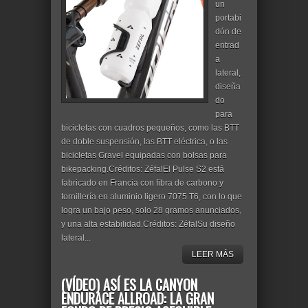
un
portabi
dón de
entrad
a
lateral,
diseña
do
para
bicicletas con cuadros pequeños, como las BTT
de doble suspensión, las BTT eléctrica, o las
bicicletas Gravel equipadas con bolsas para
bikepacking.Créditos: ZéfalEl Pulse S2 está
fabricado en Francia con fibra de carbono y
tornillería en aluminio ligero 7075 T6, con lo que
logra un bajo peso, solo 28 gramos anunciados,
y una alta estabilidad.Créditos: ZéfalSu diseño
lateral...
LEER MÁS
(VÍDEO) ASÍ ES LA CANYON
ENDURACE ALLROAD: LA GRAN