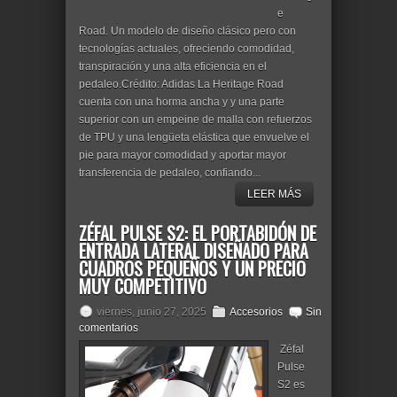
e
Road. Un modelo de diseño clásico pero con
tecnologías actuales, ofreciendo comodidad,
transpiración y una alta eficiencia en el
pedaleo.Crédito: Adidas La Heritage Road
cuenta con una horma ancha y y una parte
superior con un empeine de malla con refuerzos
de TPU y una lengüeta elástica que envuelve el
pie para mayor comodidad y aportar mayor
transferencia de pedaleo, confiando...
LEER MÁS
ZÉFAL PULSE S2: EL PORTABIDÓN DE
ENTRADA LATERAL DISEÑADO PARA
CUADROS PEQUEÑOS Y UN PRECIO
MUY COMPETITIVO
viernes, junio 27, 2025
Accesorios
Sin
comentarios
Zéfal
Pulse
S2 es