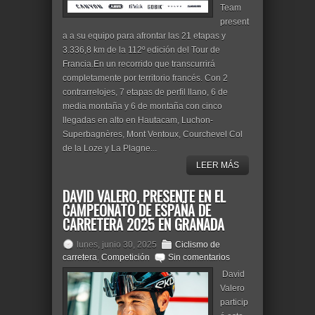
Team
present
a a su equipo para afrontar las 21 etapas y
3.336,8 km de la 112º edición del Tour de
Francia.En un recorrido que transcurrirá
completamente por territorio francés. Con 2
contrarrelojes, 7 etapas de perfil llano, 6 de
media montaña y 6 de montaña con cinco
llegadas en alto en Hautacam, Luchon-
Superbagnères, Mont Ventoux, Courchevel Col
de la Loze y La Plagne...
LEER MÁS
DAVID VALERO, PRESENTE EN EL
CAMPEONATO DE ESPAÑA DE
CARRETERA 2025 EN GRANADA
lunes, junio 30, 2025
Ciclismo de
carretera
,
Competición
Sin comentarios
David
Valero
particip