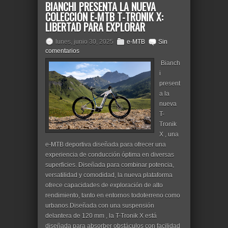
BIANCHI PRESENTA LA NUEVA
COLECCIÓN E-MTB T-TRONIK X:
LIBERTAD PARA EXPLORAR
lunes, junio 30, 2025
e-MTB
Sin
comentarios
Bianch
i
present
a la
nueva
T-
Tronik
X , una
e-MTB deportiva diseñada para ofrecer una
experiencia de conducción óptima en diversas
superficies. Diseñada para combinar potencia,
versatilidad y comodidad, la nueva plataforma
ofrece capacidades de exploración de alto
rendimiento, tanto en entornos todoterreno como
urbanos.Diseñada con una suspensión
delantera de 120 mm , la T-Tronik X está
diseñada para absorber obstáculos con facilidad