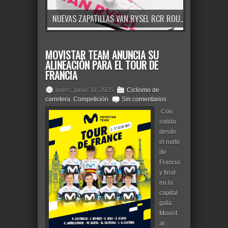
NUEVAS ZAPATILLAS VAN RYSEL RCR ROUBAIX: RIGIDEZ, PRECISIÓN Y RENDIMIENTO PROFESIONAL PARA CARRETERA
MOVISTAR TEAM ANUNCIA SU
ALINEACIÓN PARA EL TOUR DE
FRANCIA
lunes, junio 30, 2025
Ciclismo de
carretera
,
Competición
Sin comentarios
Con
salida
desde
el norte
de
Francia
y final
en la
capital
gala.
Movist
ar