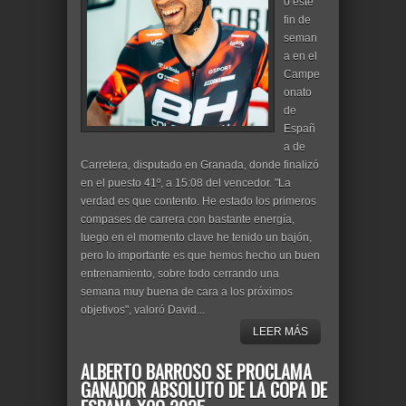
ó este
fin de
seman
a en el
Campe
onato
de
Españ
a de
Carretera, disputado en Granada, donde finalizó
en el puesto 41º, a 15:08 del vencedor. "La
verdad es que contento. He estado los primeros
compases de carrera con bastante energía,
luego en el momento clave he tenido un bajón,
pero lo importante es que hemos hecho un buen
entrenamiento, sobre todo cerrando una
semana muy buena de cara a los próximos
objetivos", valoró David...
LEER MÁS
ALBERTO BARROSO SE PROCLAMA
GANADOR ABSOLUTO DE LA COPA DE