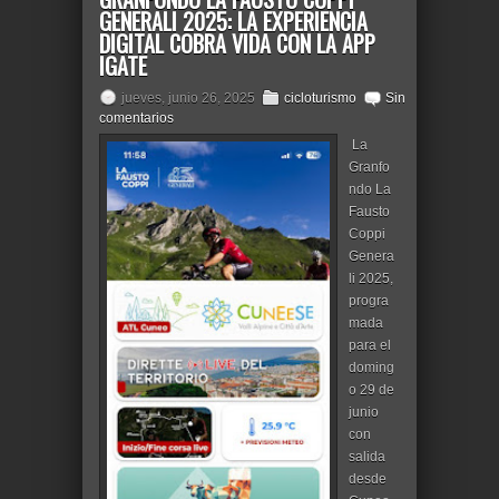
GENERALI 2025: LA EXPERIENCIA
DIGITAL COBRA VIDA CON LA APP
IGATE
jueves, junio 26, 2025
cicloturismo
Sin
comentarios
La
Granfo
ndo La
Fausto
Coppi
Genera
li 2025,
progra
mada
para el
doming
o 29 de
junio
con
salida
desde