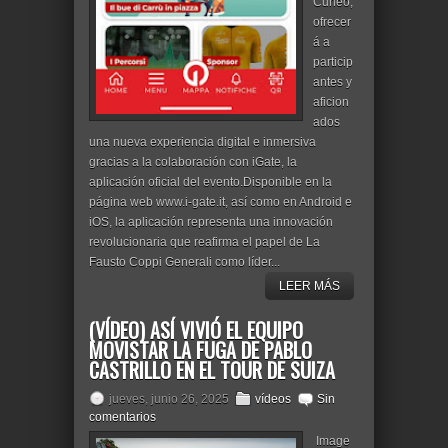
Cuneo,
ofrecer
á a
particip
antes y
aficion
ados
una nueva experiencia digital e inmersiva
gracias a la colaboración con iGate, la
aplicación oficial del evento.Disponible en la
página web www.i-gate.it, así como en Android e
iOS, la aplicación representa una innovación
revolucionaria que reafirma el papel de La
Fausto Coppi Generali como líder...
LEER MÁS
(VÍDEO) ASÍ VIVIÓ EL EQUIPO
MOVISTAR LA FUGA DE PABLO
CASTRILLO EN EL TOUR DE SUIZA
jueves, junio 26, 2025
vídeos
Sin
comentarios
Image