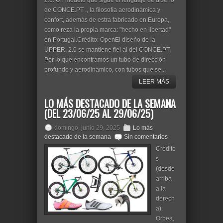
2.0. Un modelo que sigue el lenguaje de diseño
de CONCE.PT ., la filosofía aerodinámica y
confort, además de estra fabricado en Europa,
como reza la propia marca: "hecho en libertad"
en Portugal.Crédito: OpenEl diseño de la
UPPER. 2.0 se mantiene fiel al del CONCE.PT.
Por lo que encontramos un tubo de dirección
profundo y aerodinámico, con tubos que se...
LEER MÁS
LO MÁS DESTACADO DE LA SEMANA
(DEL 23/06/25 AL 29/06/25)
domingo, junio 29, 2025
Lo más
destacado de la semana
Sin comentarios
Crédito
s
(desde
arriba
a la
derech
a):
Orbea,