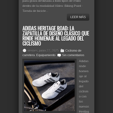
para grava destinada a todo tipos de estilo
dentro de la modalidad.Vídeo: Biking Point -
Tienda de bicicle...
LEER MÁS
ADIDAS HERITAGE ROAD: LA
ZAPATILLA DE DISEÑO CLÁSICO QUE
RINDE HOMENAJE AL LEGADO DEL
CICLISMO
viernes, junio 27, 2025
Ciclismo de
carretera
,
Equipamiento
Sin comentarios
Adidas
rinde
homen
aje al
legado
del
ciclism
o con
las
nuevas
Heritag