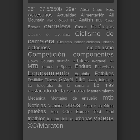
26"
27.5/650b
29er
Absa Cape Epic
Accesorios
Actualidad
Alimentación
All
Mountain
Análisis
Alpine Gravel Bike
Bicis Cargo
carretera
Catálogos
Breves
Casual
Ciclismo de
ciclismo de aventura
carretera
Ciclismo Indoor
ciclismo urbano
ciclocross
cicloturismo
Competición
componentes
e-bikes
e-
e-gravel
Down Country
duatlón
MTB
Enduro
e-road
e-Sports
Entrevistas
Equipamiento
Fatbikes
Eurobike
Gravel Bike
Festibike
Fitness
Interbike
Gravity
Lo más
La fotografía de la semana
destacado de la semana
Mantenimiento
mtb
Mecánica
Montajes de ensueño
otros
Noticias
Nutrición
Pista
Plus Bikes
pruebas
Sea Otter Europe
Test
Trail
vídeos
triathlon
urbanas
triatlón
Unibike
XC/Maratón