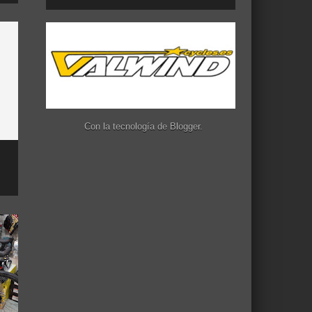
Con la tecnología de
Blogger
.