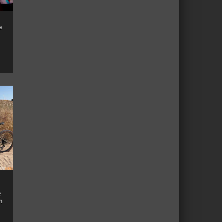
e
e
n