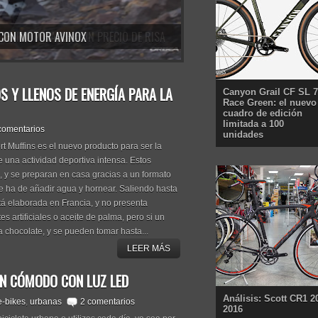
B CON MOTOR AVINOX
 Y LLENOS DE ENERGÍA PARA LA
Canyon Grail CF SL 7
Race Green: el nuevo
cuadro de edición
limitada a 100
comentarios
unidades
Muffins es el nuevo producto para ser la
 una actividad deportiva intensa. Estos
, y se preparan en casa gracias a un formato
e ha de añadir agua y hornear. Saliendo hasta
tá elaborada en Francia, y no presenta
s artificiales o aceite de palma, pero si un
 chocolate, y se pueden tomar hasta...
LEER MÁS
LÍN CÓMODO CON LUZ LED
Análisis: Scott CR1 2
e-bikes
,
urbanas
2 comentarios
2016