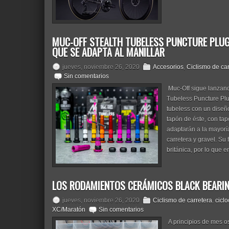
MUC-OFF STEALTH TUBELESS PUNCTURE PLUG:
QUE SE ADAPTA AL MANILLAR
jueves, noviembre 26, 2020
Accesorios
,
Ciclismo de car
Sin comentarios
Muc-Off sigue lanzando
Tubeless Puncture Plu
tubeless con un diseño
tapón de éste, con tap
adaptarán a la mayorí
carretera y gravel. Su 
británica, por lo que 
LOS RODAMIENTOS CERÁMICOS BLACK BEARIN
jueves, noviembre 26, 2020
Ciclismo de carretera
,
ciclo
XC/Maratón
Sin comentarios
A principios de mes o