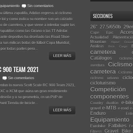
quipamiento
Sin comentarios
última zapatilla, Adidas regresa al ciclismo
SECCIONES
 tal y como indica su nombre son un calzado
o de carretera, y que viene a intentar suplir los
26"
27.5/650b
29er
patillas como las Girano o las TT Adistar.
Acces
Cape Epic
gigante deportivo ha diseñado las Road Shoe
Actualidad
Alimentaci
Mountain
Alpine Grave
 a sus míticas botas de fútbol Copa Mundial,
Análisis
Bicis Cargo
por todas partes pero...
carretera
LEER MÁS
Catálogos
ciclis
Ciclism
aventura
C 900 TEAM 2021
carretera
Ciclismo
cicl
ciclismo urbano
n
Sin comentarios
cicloturismo
entan la nueva Scott Scale RC 900 Team 2021,
Competición
a XC o XCM que aúna un gran rendimiento
componentes
 diseño y a su geometría, cn un PVP de
e-bik
Country
duatlón
int Tienda de bicicle...
e-MTB
gravel
e-road
e
LEER MÁS
Enduro
Entr
Equipamiento
Fatbikes
Eurobike
Fe
Gravel Bike
Fitness