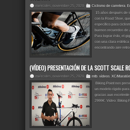
miércoles, noviembre 25, 2020
Ciclismo de carretera
,
E
15 años después de su 
con la Road Shoe, que
específico para ciclism
buenos recuerdos de za
Para lograr ésto, el 
con una clara estética
encontrando aire retro 
(VÍDEO) PRESENTACIÓN DE LA SCOTT SCALE R
miércoles, noviembre 25, 2020
mtb
,
vídeos
,
XC/Marató
Biking Point nos pres
un modelo rígido par
gracias aun excelente
2999€. Vídeo: Biking Po