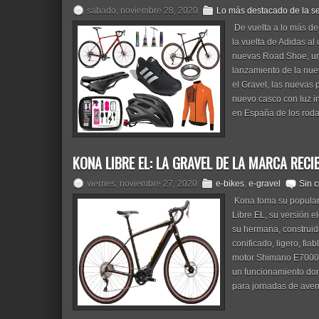
sábado, noviembre 28, 2020
Lo más destacado de la 
De vuelta a lo más d
la vuelta de Adidas al
nuevas Road Shoe, un m
lanzamiento de la nue
el Gravel, las nuevas 
nuevo casco con luz in
en España de los roda
KONA LIBRE EL: LA GRAVEL DE LA MARCA REC
viernes, noviembre 27, 2020
e-bikes
,
e-gravel
Sin 
Kona toma su popular 
Libre EL, su versión e
su hermana, construid
conificado, ligero, fia
motor Shimano E7000 
un funcionamiento dond
para jornadas de aven