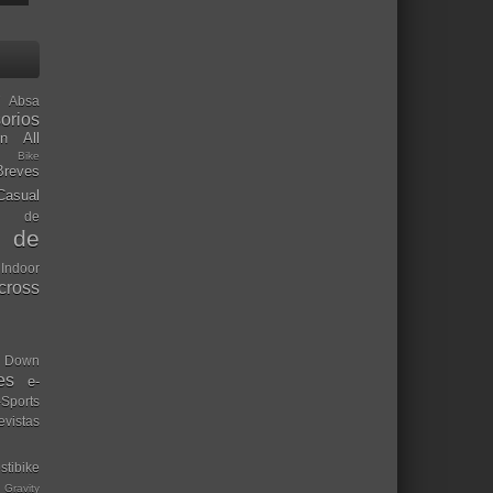
Absa
orios
ón
All
l Bike
Breves
Casual
mo de
o de
 Indoor
ocross
Down
es
e-
-Sports
evistas
stibike
Gravity