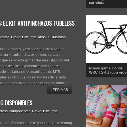
carretera
 EL KIT ANTIPINCHAZOS TUBELESS
retera
,
Gravel Bike
,
mtb
,
otros
,
XC/Maratón
 novedades, y esta vez le toca al Stealth
g, un kit antipinchazos de mechas para
 que se adapta al manillar en sustitución del
ones de sílice expandibles incluidos se
Nueva gama Conor
a de los tamaños de manillares de MTB,
WRC TSR-3 (con víde
fabricación sigue los estándares de la firma
encontramos un cuerpo realizado con aluminio...
LEER MÁS
G DISPONIBLES
cross
,
componentes
,
Gravel Bike
,
mtb
,
s informábamos de la llegada de Black Bearing