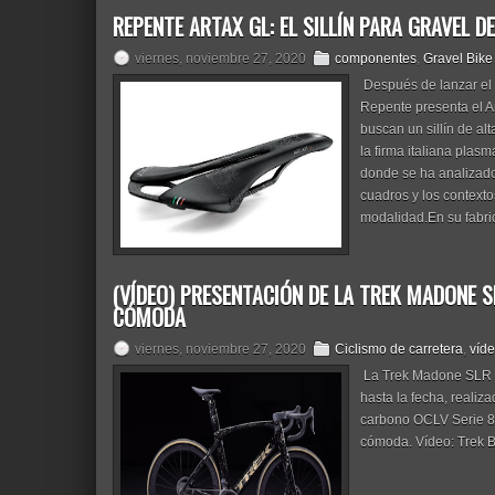
REPENTE ARTAX GL: EL SILLÍN PARA GRAVEL D
viernes, noviembre 27, 2020
componentes
,
Gravel Bike
Después de lanzar el 
Repente presenta el Ar
buscan un sillín de al
la firma italiana plas
donde se ha analizado 
cuadros y los context
modalidad.En su fabri
(VÍDEO) PRESENTACIÓN DE LA TREK MADONE SL
CÓMODA
viernes, noviembre 27, 2020
Ciclismo de carretera
,
víd
La Trek Madone SLR 20
hasta la fecha, realiz
carbono OCLV Serie 80
cómoda. Vídeo: Trek Bi