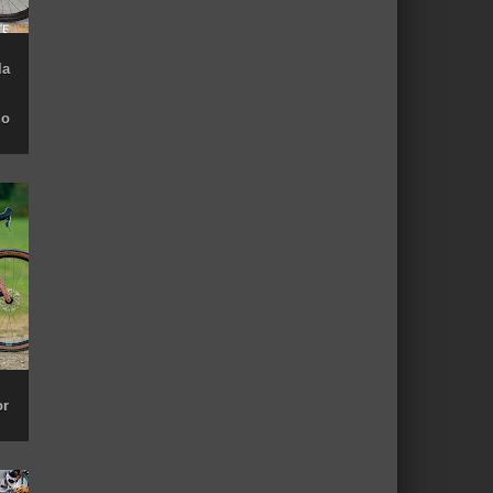
la
do
or