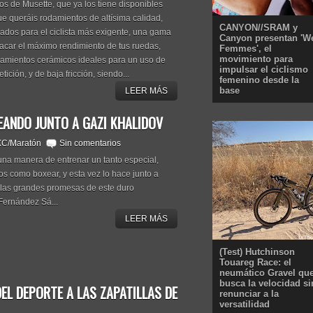
os de Musette, que ya los tiene disponibles
ue queráis rodamientos de altísima calidad,
CANYON//SRAM y
ados para el ciclista más exigente, una gama
Canyon presentan 'W
sacar el máximo rendimiento de tus ruedas,
Femmes', el
movimiento para
odamientos cerámicos ideales para un uso de
impulsar el ciclismo
ición, y de baja fricción, siendo...
femenino desde la
base
LEER MÁS
EANDO JUNTO A GAZI KHALIDOV
XC/Maratón
Sin comentarios
na manera de entrenar un tanto especial,
ios como boxear, y esta vez lo hace junto a
 las grandes promesas de este duro
 Fernández Sá...
LEER MÁS
(Test) Hutchinson
Touareg Race: el
neumático Gravel qu
busca la velocidad si
DEL DEPORTE A LAS ZAPATILLAS DE
renunciar a la
versatilidad