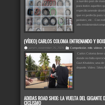
a nuestro país de man
para todos aquellos q
específicamente diseñ
que es perfecta para 
pedales, etc... Con r
alto rendimiento/compet
(VÍDEO) CARLOS COLOMA ENTRENANDO Y BOX
jueves, noviembre 26, 2020
Competición
,
mtb
,
vídeos
,
Carlos Coloma tiene u
donde no falta ejercic
Gazi Khalidov, una de
deporte. Vídeo: Silvia
ADIDAS ROAD SHOE: LA VUELTA DEL GIGANTE 
CICLISMO