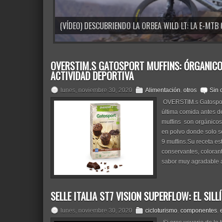
(VÍDEO) DESCUBRIENDO LA ORBEA WILD LT: LA E-MT
OVERSTIM.S GATOSPORT MUFFINS: ÓRGANICOS
ACTIVIDAD DEPORTIVA
lunes, noviembre 30, 2020
Alimentación
,
otros
Sin 
OVERSTIM.s Gatosport 
última comida antes de
muffins son orgánicos
en polvo donde solo s
9 muffins.Su receta es
conservantes, colorante
sabor muy agradable a
SELLE ITALIA ST7 VISION SUPERFLOW: EL SIL
lunes, noviembre 30, 2020
cicloturismo
,
componentes
,