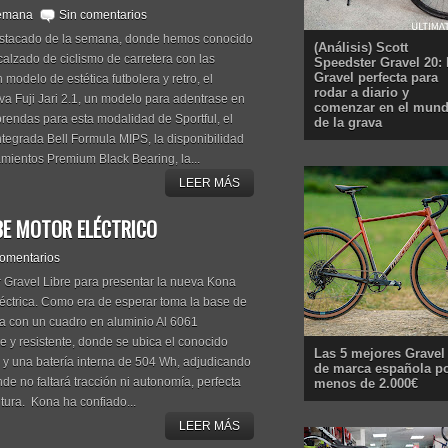
semana
Sin comentarios
estacado de la semana, donde hemos conocido
(Análisis) Scott
 calzado de ciclismo de carretera con las
Speedster Gravel 20: 
Gravel perfecta para
odelo de estética futbolera y retro, el
rodar a diario y
va Fuji Jari 2.1, un modelo para adentrase en
comenzar en el mun
prendas para esta modalidad de Sportful, el
de la grava
tegrada Bell Formula MIPS, la disponibilidad
mientos Premium Black Bearing, la...
LEER MÁS
IBE MOTOR ELÉCTRICO
comentarios
Gravel Libre para presentar la nueva Kona
léctrica. Como era de esperar toma la base de
a con un cuadro en aluminio Al 6061
ble y resistente, donde se ubica el conocido
Las 5 mejores Gravel
y una batería interna de 504 Wh, adjudicando
de marca española p
e no faltará tracción ni autonomía, perfecta
menos de 2.000€
tura. Kona ha confiado...
LEER MÁS