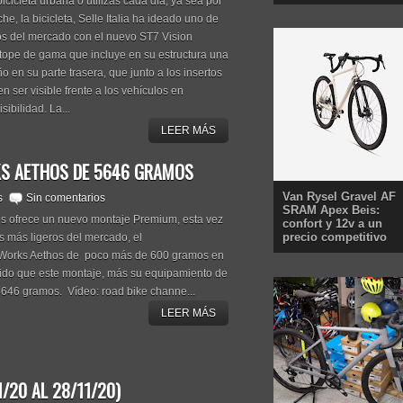
icicleta urbana o utilizas cada día, ya sea por
e, la bicicleta, Selle Italia ha ideado uno de
ros del mercado con el nuevo ST7 Vision
tope de gama que incluye en su estructura una
 en su parte trasera, que junto a los insertos
en ser visible frente a los vehículos en
ibilidad. La...
LEER MÁS
KS AETHOS DE 5646 GRAMOS
Van Rysel Gravel AF
s
Sin comentarios
SRAM Apex Beis:
s ofrece un nuevo montaje Premium, esta vez
confort y 12v a un
precio competitivo
s más ligeros del mercado, el
Works Aethos de poco más de 600 gramos en
odido que este montaje, más su equipamiento de
5646 gramos. Vídeo: road bike channe...
LEER MÁS
/20 AL 28/11/20)