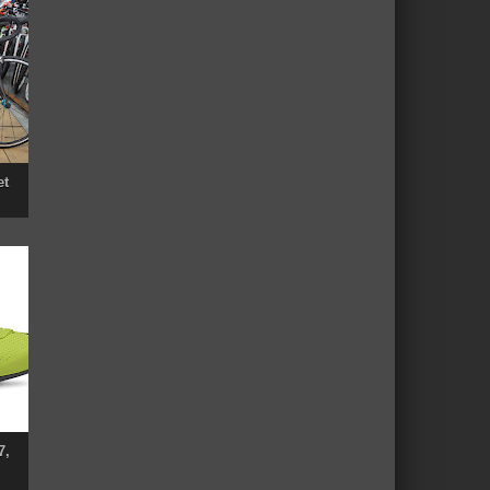
et
7,