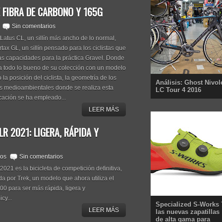
E FIBRA DE CARBONO Y 165G
Sin comentarios
Latus CL, un sillín más ancho de lo normal,
tax GL, un sillín pensado para los ciclistas que
tas capacidades para la práctica Gravel. Donde
ma todo lo bueno de su colección con un modelo
la posición del ciclista, la geometría de los
Análisis: Ghost Nivol
os medioambientales donde se realiza esta
LC Tour 4 2016
cación se ha empleado...
LEER MÁS
R 2021: LIGERA, RÁPIDA Y
eos
Sin comentarios
21 es la bicicleta de competición definitiva,
ada por Trek, un modelo que ahora utiliza el
0 para ser más rápida, ligera y
cy...
Specialized S-Works 
LEER MÁS
las nuevas zapatillas
de alta gama para