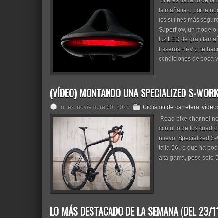
Si eres usuario de la b
la mañana o por la noch
los sillines más segu
Superflow, un modelo 
luz LED de gran tamaño
traseros Hi-Viz, te hac
condiciones de poca vis
(VÍDEO) MONTANDO UNA SPECIALIZED S-WOR
lunes, noviembre 30, 2020
Ciclismo de carretera
,
vídeo
Road bike channel no
con uno de los cuadro
nuevo Specialized S-
talla 56, lo que ha p
alta gama, pese solo 
LO MÁS DESTACADO DE LA SEMANA (DEL 23/11