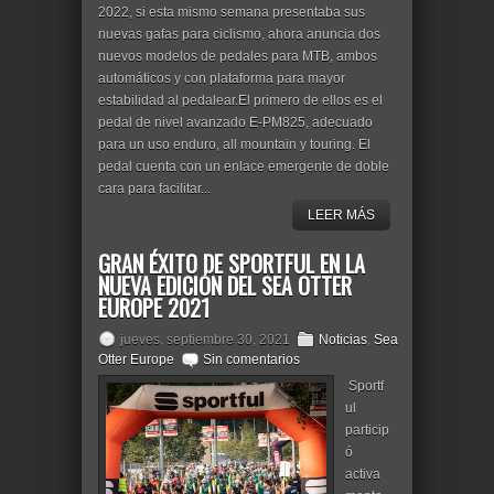
2022, si esta mismo semana presentaba sus
nuevas gafas para ciclismo, ahora anuncia dos
nuevos modelos de pedales para MTB, ambos
automáticos y con plataforma para mayor
estabilidad al pedalear.El primero de ellos es el
pedal de nivel avanzado E-PM825, adecuado
para un uso enduro, all mountain y touring. El
pedal cuenta con un enlace emergente de doble
cara para facilitar...
LEER MÁS
GRAN ÉXITO DE SPORTFUL EN LA
NUEVA EDICIÓN DEL SEA OTTER
EUROPE 2021
jueves, septiembre 30, 2021
Noticias
,
Sea
Otter Europe
Sin comentarios
Sportf
ul
particip
ó
activa