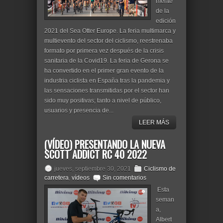
mente
de la
edición
2021 del Sea Otter Europe. La feria multimarca y
multievento del sector del ciclismo, reestrenaba
formato por primera vez después de la crisis
sanitaria de la Covid19. La feria de Gerona se
ha convertido en el primer gran evento de la
industria ciclista en España tras la pandemia y
las sensaciones transmitidas por el sector han
sido muy positivas; tanto a nivel de público,
usuarios y presencia de...
LEER MÁS
(VÍDEO) PRESENTANDO LA NUEVA
SCOTT ADDICT RC 40 2022
jueves, septiembre 30, 2021
Ciclismo de
carretera
,
vídeos
Sin comentarios
Esta
seman
a,
Albert