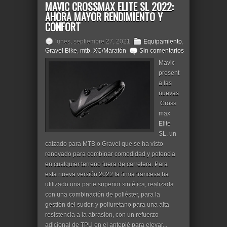
MAVIC CROSSMAX ELITE SL 2022:
AHORA MAYOR RENDIMIENTO Y
CONFORT
lunes, septiembre 27, 2021
Equipamiento
,
Gravel Bike
,
mtb
,
XC/Maratón
Sin comentarios
Mavic
present
a las
nuevas
Cross
max
Elite
SL, un
calzado para MTB o Gravel que se ha visto
renovado para combinar comodidad y potencia
en cualquier terreno fuera de carretera. Para
esta nueva versión 2022 la firma francesa ha
utilizado una parte superior sintética, realizada
con una combinación de poliéster, para la
gestión del sudor, y poliuretano para una alta
resistencia a la abrasión, con un refuerzo
adicional de TPU en el antepié para elevar...