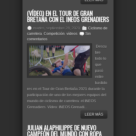
LEER MÁS
(VÍDEO) EN EL TOUR DE GRAN
BRETAÑA CON EL INEOS GRENADIERS
martes, septiembre 28, 2021
Ciclismo de
carretera
,
Competición
,
vídeos
Sin
comentarios
Descu
bre
todo lo
que
pasó
entre
bastido
res en el Tour de Gran Bretaña 2021 durante la
participación de uno de los mejores equipos del
mundo de ciclismo de carretera: el INEOS
Grenadiers. Vídeo: INEOS Grenadi...
LEER MÁS
JULIAN ALAPHILIPPE DE NUEVO
CAMPEÓN DEL MUNDO CON ROPA