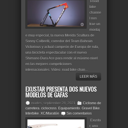
Road
bike
channe
l nos
trae un
montaj
e muy especial, la nueva Merida Scultura de
Sonny Colbrelli, corredor del Team Bahrain
Victorious y actual campeón de Europa de ruta,
una bicicleta espectacular con el nuevo
Shimano Dura Ace para rendir al máximo nivel
en las mejores competiciones
internacionales. Vídeo: road bike chan...
LEER MÁS
EXUSTAR PRESENTA DOS NUEVOS
MODELOS DE GAFAS
martes, septiembre 28, 2021
Ciclismo de
carretera
,
ciclocross
,
Equipamiento
,
Gravel Bike
,
Interbike
,
XC/Maratón
Sin comentarios
Exusta
r, uno