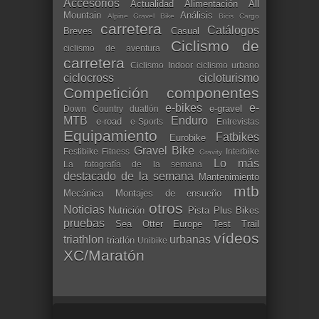
Accesorios
Actualidad
Alimentación
All
Mountain
Análisis
Alpine Gravel Bike
Bicis Cargo
carretera
Catálogos
Breves
Casual
Ciclismo de
ciclismo de aventura
carretera
Ciclismo Indoor
ciclismo urbano
ciclocross
cicloturismo
Competición
componentes
e-bikes
e-
e-gravel
Down Country
duatlón
MTB
Enduro
e-road
e-Sports
Entrevistas
Equipamiento
Fatbikes
Eurobike
Gravel Bike
Festibike
Fitness
Interbike
Gravity
Lo más
La fotografía de la semana
destacado de la semana
Mantenimiento
mtb
Mecánica
Montajes de ensueño
otros
Noticias
Nutrición
Pista
Plus Bikes
pruebas
Sea Otter Europe
Test
Trail
vídeos
triathlon
urbanas
triatlón
Unibike
XC/Maratón