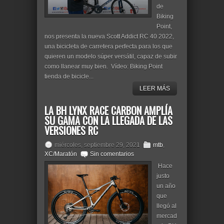
de
Biking
Point,
nos presenta la nueva Scott Addict RC 40 2022,
una bicicleta de carretera perfecta para los que
quieren un modelo súper versátil, capaz de subir
como llanear muy bien. Vídeo: Biking Point
tienda de bicicle...
LEER MÁS
LA BH LYNX RACE CARBON AMPLÍA
SU GAMA CON LA LLEGADA DE LAS
VERSIONES RC
miércoles, septiembre 29, 2021
mtb
,
XC/Maratón
Sin comentarios
Hace
justo
un año
que
llegó al
mercad