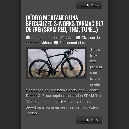
LEER MÁS
(VÍDEO) MONTANDO UNA
SPECIALIZED S-WORKS TARMAC SL7
DE 7KG (SRAM RED, THM, TUNE...)
lunes, septiembre 27, 2021
Ciclismo de
carretera
,
vídeos
Sin comentarios
Hayta
Bike
nos
present
a un
liviano
montaj
e partiendo de un cuadro Specialized S-Works
Tarmac SL7, que equipa transmisión SRAM Red
AXS y componentes THM, Tune o Ceramic
Speed para lograr un peso real de 7kg. Vídeo:
Haytab...
LEER MÁS