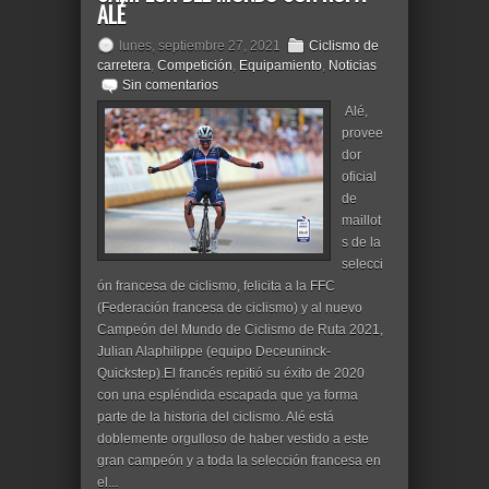
ALÉ
lunes, septiembre 27, 2021
Ciclismo de
carretera
,
Competición
,
Equipamiento
,
Noticias
Sin comentarios
Alé,
provee
dor
oficial
de
maillot
s de la
selecci
ón francesa de ciclismo, felicita a la FFC
(Federación francesa de ciclismo) y al nuevo
Campeón del Mundo de Ciclismo de Ruta 2021,
Julian Alaphilippe (equipo Deceuninck-
Quickstep).El francés repitió su éxito de 2020
con una espléndida escapada que ya forma
parte de la historia del ciclismo. Alé está
doblemente orgulloso de haber vestido a este
gran campeón y a toda la selección francesa en
el...