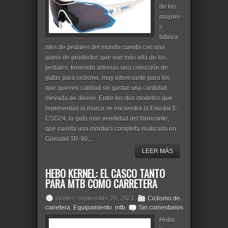
de los
mayore
s
fabrica
ntes de pedales del mundo cuenta con una
gama de productos que van más allá de los
pedales, teniendo además una colección de
gafas para ciclismo, muy interesante para los
que quieren calidad sin gastar una cantidad
elevada de dinero. Entre los dos modelos que
representan la marca se encuentra la Exustar E-
CSG24, la gafa más vendidad del fabricante,
que cuenta una montura completa realizada en
Grimalid TR-90,...
LEER MÁS
HEBO KERNEL: EL CASCO TANTO
PARA MTB COMO CARRETERA
martes, septiembre 28, 2021
Ciclismo de
carretera
,
Equipamiento
,
mtb
Sin comentarios
Hebo