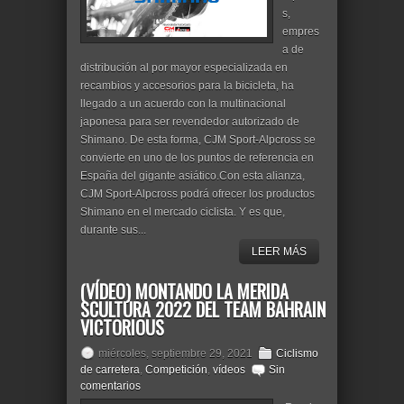
s,
empres
a de
distribución al por mayor especializada en
recambios y accesorios para la bicicleta, ha
llegado a un acuerdo con la multinacional
japonesa para ser revendedor autorizado de
Shimano. De esta forma, CJM Sport-Alpcross se
convierte en uno de los puntos de referencia en
España del gigante asiático.Con esta alianza,
CJM Sport-Alpcross podrá ofrecer los productos
Shimano en el mercado ciclista. Y es que,
durante sus...
LEER MÁS
(VÍDEO) MONTANDO LA MERIDA
SCULTURA 2022 DEL TEAM BAHRAIN
VICTORIOUS
miércoles, septiembre 29, 2021
Ciclismo
de carretera
,
Competición
,
vídeos
Sin
comentarios