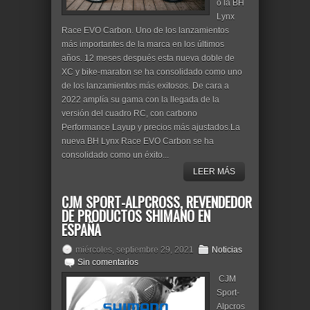
o la BH
Lynx
Race EVO Carbon. Uno de los lanzamientos
más importantes de la marca en los últimos
años. 12 meses después esta nueva doble de
XC y bike-maraton se ha consolidado como uno
de los lanzamientos más exitosos. De cara a
2022 amplía su gama con la llegada de la
versión del cuadro RC, con carbono
Performance Layup y precios más ajustados.La
nueva BH Lynx Race EVO Carbon se ha
consolidado como un éxito...
LEER MÁS
CJM SPORT-ALPCROSS, REVENDEDOR
DE PRODUCTOS SHIMANO EN
ESPAÑA
miércoles, septiembre 29, 2021
Noticias
Sin comentarios
CJM
Sport-
Alpcros