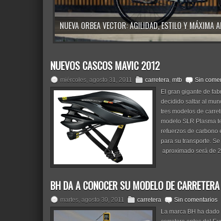
NUEVOS CASCOS MAVIC 2012
miércoles, agosto 31, 2011
carretera
,
mtb
Sin comen
El gran gigante de fab
decidido saltar al mu
tres modelos de carret
modelo SLR Plasma ten
refuerzos de carbono e
para su transporte. Se
aproximado será de 2
BH DA A CONOCER SU MODELO DE CARRETERA
martes, agosto 30, 2011
carretera
Sin comentarios
La marca BH ha dado a