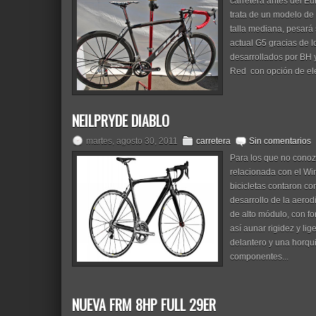
carretera antes del Eu
trata de un modelo de 
talla mediana, pesará
actual G5 gracias de 
desarrollados por BH 
Red con opción de ele
NEILPRYDE DIABLO
martes, agosto 30, 2011
carretera
Sin comentarios
Para los que no conoz
relacionada con el Wi
bicicletas contaron co
desarrollo de la aero
de alto módulo, con f
así aunar rigidez y li
delantero y una horqu
componentes...
NUEVA FRM 8HP FULL 29ER