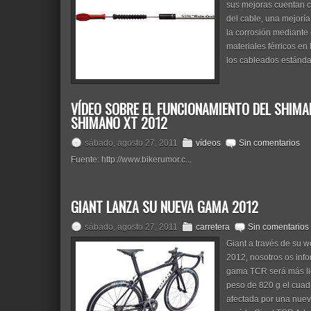
sus mejoras cuentan c
del cable, una mejoría
la corrosión mediante 
materiales férricos e
los cableados estándar
VÍDEO SOBRE EL FUNCIONAMIENTO DEL SHIM
SHIMANO XT 2012
sábado, agosto 27, 2011
vídeos
Sin comentarios
Fuente: http://www.bikerumor.c...
GIANT LANZA SU NUEVA GAMA 2012
sábado, agosto 27, 2011
carretera
Sin comentarios
Giant a través de su 
2012, nosotros os in
gama TCR será más li
peso de 820 g el cuad
afectada por una nuev