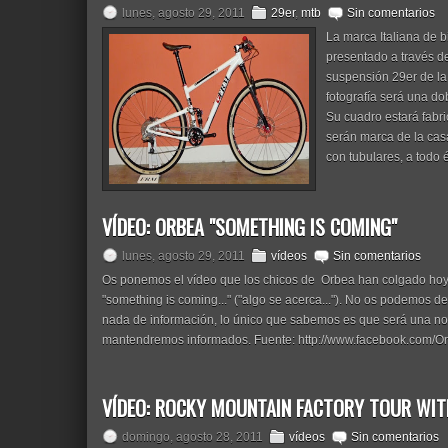
lunes, agosto 29, 2011
29er
,
mtb
Sin comentarios
La marca Italiana de 
presentado a través de 
suspensión 29er de la
fotografía será una do
Su cuadro estará fabr
serán marca de la cas
con tubulares, a todo
VÍDEO: ORBEA "SOMETHING IS COMING"
lunes, agosto 29, 2011
vídeos
Sin comentarios
Os ponemos el vídeo que los chicos de Orbea han colgado hoy 
"something is coming..." ("algo se acerca..."). No os podemos d
nada de información, lo único que sabemos es que será una no
mantendremos informados. Fuente: http://www.facebook.com/Orbe
VÍDEO: ROCKY MOUNTAIN FACTORY TOUR WIT
domingo, agosto 28, 2011
vídeos
Sin comentarios