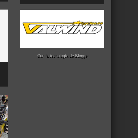
Con la tecnología de
Blogger
.