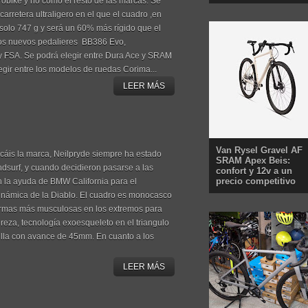
robike y no como el resto de las marcas. Se
carretera ultraligero en el que el cuadro ,en
 solo 747 g y será un 60% más rígido que el
los nuevos pedalieres BB386 Evo,
y FSA. Se podrá elegir entre Dura Ace y SRAM
gir entre los modelos de ruedas Corima...
LEER MÁS
Van Rysel Gravel AF
cáis la marca, Neilpryde siempre ha estado
SRAM Apex Beis:
ndsurf, y cuando decidieron pasarse a las
confort y 12v a un
precio competitivo
n la ayuda de BMW California para el
dinámica de la Diablo. El cuadro es monocasco
ormas más musculosas en los extremos para
gereza, tecnología exoesqueleto en el triangulo
illa con avance de 45mm. En cuanto a los
LEER MÁS