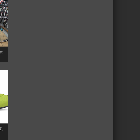
et
7,