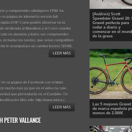
bicis y componentes ultraligeros FRM ha
(Análisis) Scott
su página de Internet la versión full
Speedster Gravel 20: 
Gravel perfecta para
 rígida 8 HP. Como podéis observar en la
rodar a diario y
ble destinada al Marathon y al Cross-country.
comenzar en el mun
icado en aluminio y todos sus componentes
de la grava
a, incluidas las ruedas, que serán compatibles
 ésto le acompañara un cambio trasero SRAM...
LEER MÁS
en su página de Facebook con el titulo:
ecir mucho más ya que en el vídeo no sale
vedad que presentarán en el Eurobike. Os
aBicycles Más info: http://www.orbea.c...
Las 5 mejores Gravel
LEER MÁS
de marca española p
menos de 2.000€
H PETER VALLANCE