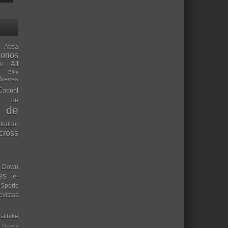
Absa
orios
ón
All
l Bike
Breves
Casual
mo de
o de
 Indoor
ocross
Down
es
e-
-Sports
evistas
stibike
Gravity