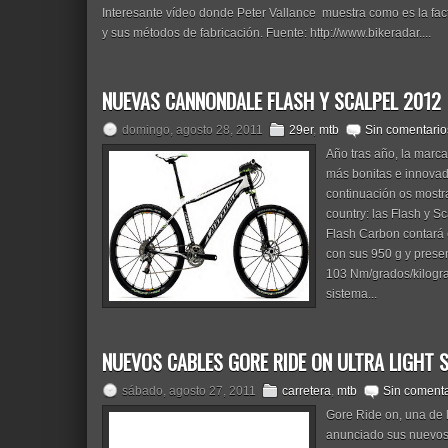
Interesante vídeo donde Peter Vallance muestra como es la fa
y sus métodos de fabricación. Fuente: http://www.bikeradar....
NUEVAS CANNONDALE FLASH Y SCALPEL 2012
domingo, agosto 28, 2011
29er
,
mtb
Sin comentario
Año tras año, la marc
más bonitas e innovad
continuación os mostr
country: las Flash y
Flash Carbon contará 
con sus 950 g y presen
103 Nm/grados/kilogra
sistema...
NUEVOS CABLES GORE RIDE ON ULTRA LIGHT 
sábado, agosto 27, 2011
carretera
,
mtb
Sin comenta
Gore Ride on, una de 
anunciado sus nuevos 