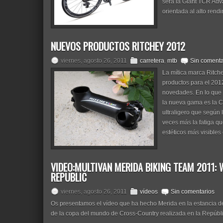
será la Giant TCR A
orientada al alto rendi
NUEVOS PRODUCTOS RITCHEY 2012
viernes, agosto 26, 2011
carretera
,
mtb
Sin comenta
La mítica marca Ritch
productos para el 201
novedades. En lo que s
la nueva gama es la C
ultraligero que según 
veces más la fatiga q
estéticos más visibles
VIDEO:MULTIVAN MERIDA BIKING TEAM 2011:
REPUBLIC
viernes, agosto 26, 2011
vídeos
Sin comentarios
Os presentamos el vídeo que ha hecho Merida en la estancia d
de la copa del mundo de Cross-Country realizada en la Repúbl