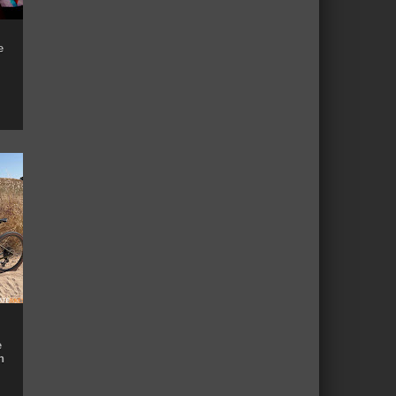
e
e
n