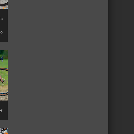
la
do
or