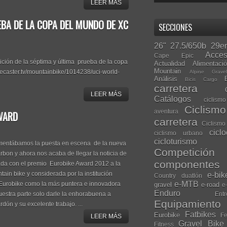
LEER MÁS
EBA DE LA COPA DEL MUNDO DE XC
SECCIONES
26"
27.5/650b
29er
Acces
Cape Epic
etición de la séptima y última prueba de la copa
Actualidad
Alimentaci
Mountain
reecaster.tv/mountainbike/1014238/uci-world-
Alpine Grave
Análisis
Bicis Cargo
carretera
LEER MÁS
Catálogos
ciclis
Ciclism
aventura
WARD
carretera
Ciclismo
cicl
ciclismo urbano
cicloturismo
entábamos la puesta en escena de la nueva
Competición
on y ahora nos acaba de llegar la noticia de
componentes
da con el premio Eurobike Award 2012 a la
tain bike y considerada por la institución
e-bik
Country
duatlón
e-MTB
urobike como la más puntera e innovadora
gravel
e-road
e
Enduro
Entr
uestra parte solo darle la enhorabuena a
Equipamiento
dón y su excelente trabajo. ...
Fatbikes
Eurobike
Fe
LEER MÁS
Gravel Bike
Fitness