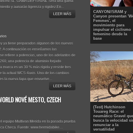
dvanced SL. GAMA DEFY/AVAIL Será una gama
miento y aunarán ligereza y rigidez.En...
CANYON//SRAM y
LEER MÁS
Canyon presentan 'W
Femmes', el
movimiento para
impulsar el ciclismo
femenino desde la
rios
base
ey ya tiene preparados algunos de los nuevos
2. A continuación os enseñamos las
e refiere a potencias, uno de los adelantos de
260, una potencia de aluminio forjado
la marca es un 30 % más rígida y resiste tres
ue la actual WCS-4axis. Uno de los cambios
 es la nueva tapa que envuelve...
LEER MÁS
 WORLD NOVÉ MESTO, CZECH
(Test) Hutchinson
Touareg Race: el
neumático Gravel qu
busca la velocidad si
el equipo Multivan Merida en la pasada prueba
renunciar a la
ica Checa. Fuente: www.hermidabike....
versatilidad