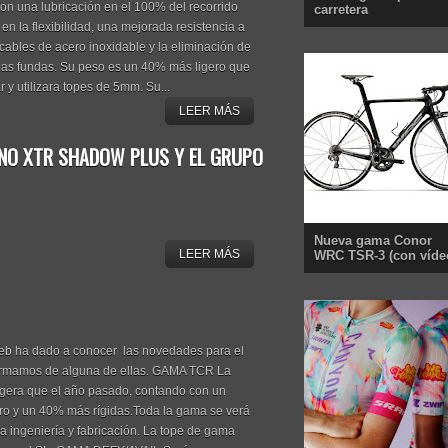
on una lubricación en el 100% del recorrido
carretera
 en la flexibilidad, una mejorada resistencia a
cables de acero inoxidable y la eliminación de
n las fundas. Su peso es un 40% más ligero que
 y utilizara topes de 5mm. Su...
LEER MÁS
ANO XTR SHADOW PLUS Y EL GRUPO
Nueva gama Conor
LEER MÁS
WRC TSR-3 (con víde
web ha dado a conocer las novedades para el
formamos de alguna de ellas. GAMA TCR La
gera que el año pasado, contando con un
ro y un 40% más rígidas.Toda la gama se verá
a ingeniería y fabricación. La tope de gama