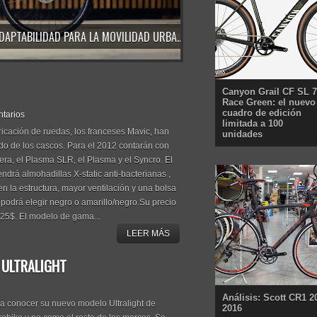
NUEVA ORBEA VECTOR: AGILIDAD, ESTILO Y MÁXIMA ADAPTABILIDAD PARA LA MOVILIDAD URBANA DIARIA
(VÍDEO) PRESENTANDO LA MASSI E-ROAD SONIC RC 105 DI2 2026: E-ROAD CREADA PARA LARGAS RUTAS
Canyon Grail CF SL 7
Race Green: el nuevo
cuadro de edición
tarios
limitada a 100
ricación de ruedas, los franceses Mavic, han
unidades
ndo de los cascos. Para el 2012 contarán con
era, el Plasma SLR, el Plasma y el Syncro. El
drá almohadillas X-static anti-bacterianas ,
n la estructura, mayor ventilación y una bolsa
 podrá elegir negro o amarillo/negro.Su precio
25$. El modelo de gama...
LEER MÁS
 ULTRALIGHT
Análisis: Scott CR1 2
 conocer su nuevo modelo Ultralight de
2016