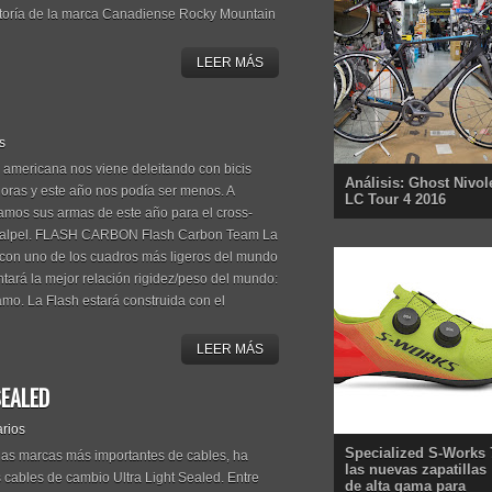
ctoría de la marca Canadiense Rocky Mountain
LEER MÁS
s
a americana nos viene deleitando con bicis
Análisis: Ghost Nivol
oras y este año nos podía ser menos. A
LC Tour 4 2016
amos sus armas de este año para el cross-
 Scalpel. FLASH CARBON Flash Carbon Team La
con uno de los cuadros más ligeros del mundo
tará la mejor relación rigidez/peso del mundo:
mo. La Flash estará construida con el
LEER MÁS
SEALED
rios
Specialized S-Works 
las marcas más importantes de cables, ha
las nuevas zapatillas
cables de cambio Ultra Light Sealed. Entre
de alta gama para