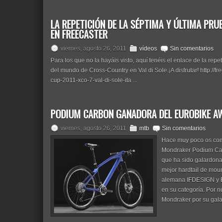
LA REPETICIÓN DE LA SÉPTIMA Y ÚLTIMA PRU
EN FREECASTER
viernes, agosto 26, 2011
vídeos
Sin comentarios
Para los que no la hayáis visto, aquí tenéis el enlace de la rep
del mundo de Cross-Country en Val di Sole.¡A disfrutar! http://f
cup-2011-xco-7-val-di-sole-ita ...
PODIUM CARBON GANADORA DEL EUROBIKE A
viernes, agosto 26, 2011
mtb
Sin comentarios
Hace muy poco os com
Mondraker Podium Carb
que ha sido galardona
mejor hardtail de moun
alemana IFDESIGN y E
en su categoría. Por n
Mondraker por su galar