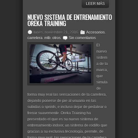
LEER MÁS
NUEVO SISTEMA DE ENTRENAMIENTO
OREKA TRAINING
lunes, noviembre 21, 2016
Accesorios
,
carretera
,
mtb
,
otros
Sin comentarios
El
nuevo
sistem
a de la
marca,
que
simula
de
forma muy real las sensaciones de la carretera,
dejando ponerse de pie al usuario en las
subidas o sprints, e incluso dejar de pedalear o
frenar suavemente. Oreka Training ha
presentado el que es su nuevo sistema de
entrenamiento indoor, un sistema de rodillo que
gracias a su exclusiva tecnología, permite, de
forma muy real, las sensaciones de la carretera.