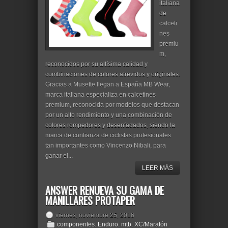
italiana
de
calceti
nes
premiu
m,
reconocidos por su altísima calidad y
combinaciones de colores atrevidos y originales.
Gracias a Musette llegan a España MB Wear,
marca italiana especializa en calcetines
premium, reconocida por modelos que destacan
por un alto rendimiento y una combinación de
colores rompedores y desenfadados, siendo la
marca de confianza de ciclistas profesionales
tan importantes como Vincenzo Nibali, para
ganar el...
LEER MÁS
ANSWER RENUEVA SU GAMA DE
MANILLARES PROTAPER
viernes, noviembre 25, 2016
componentes
,
Enduro
,
mtb
,
XC/Maratón