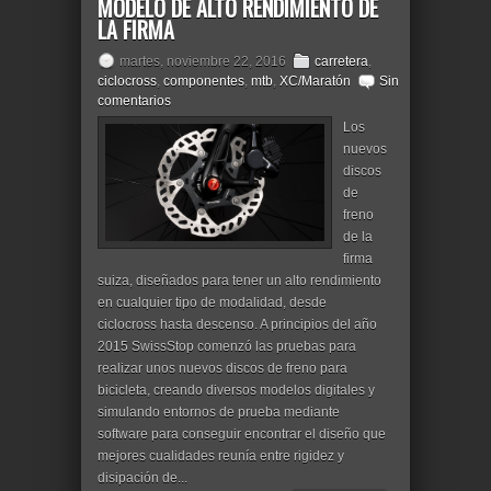
MODELO DE ALTO RENDIMIENTO DE
LA FIRMA
martes, noviembre 22, 2016
carretera
,
ciclocross
,
componentes
,
mtb
,
XC/Maratón
Sin
comentarios
Los
nuevos
discos
de
freno
de la
firma
suiza, diseñados para tener un alto rendimiento
en cualquier tipo de modalidad, desde
ciclocross hasta descenso. A principios del año
2015 SwissStop comenzó las pruebas para
realizar unos nuevos discos de freno para
bicicleta, creando diversos modelos digitales y
simulando entornos de prueba mediante
software para conseguir encontrar el diseño que
mejores cualidades reunía entre rigidez y
disipación de...