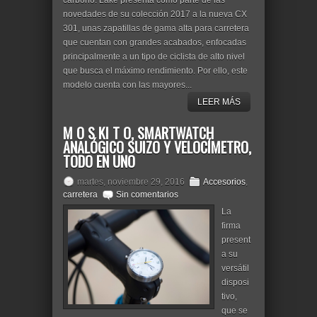
carbono. Lake presenta como parte de las
novedades de su colección 2017 a la nueva CX
301, unas zapatillas de gama alta para carretera
que cuentan con grandes acabados, enfocadas
principalmente a un tipo de ciclista de alto nivel
que busca el máximo rendimiento. Por ello, este
modelo cuenta con las mayores...
LEER MÁS
M O S KI T O, SMARTWATCH
ANALÓGICO SUIZO Y VELOCÍMETRO,
TODO EN UNO
martes, noviembre 29, 2016
Accesorios
,
carretera
Sin comentarios
La
firma
present
a su
versátil
disposi
tivo,
que se