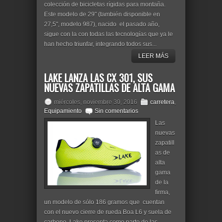
colección de bicicletas rígidas para montaña.
Este modelo de 29" (también disponible en
27,5", modelo 987), nacido el pasado año,
sigue con la con todas las tecnologías que ya le
han hecho triunfar, integrando todos sus...
LEER MÁS
LAKE LANZA LAS CX 301, SUS
NUEVAS ZAPATILLAS DE ALTA GAMA
miércoles, noviembre 30, 2016
carretera
,
Equipamiento
Sin comentarios
Las
nuevas
zapatill
as de
alta
gama
de la
firma,
un modelo de sólo 186 gramos que cuentan
con el nuevo cierre de rueda Boa L6 y suela de