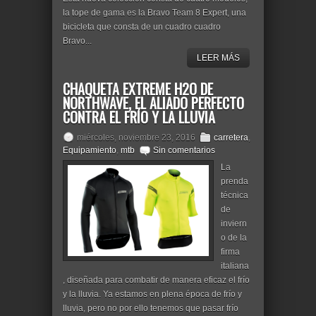
la tope de gama es la Bravo Team 8 Expert, una
bicicleta que consta de un cuadro cuadro
Bravo...
LEER MÁS
CHAQUETA EXTREME H2O DE
NORTHWAVE, EL ALIADO PERFECTO
CONTRA EL FRÍO Y LA LLUVIA
miércoles, noviembre 23, 2016
carretera
,
Equipamiento
,
mtb
Sin comentarios
La
prenda
técnica
de
inviern
o de la
firma
italiana
, diseñada para combatir de manera eficaz el frío
y la lluvia. Ya estamos en plena época de frío y
lluvia, pero no por ello tenemos que pasar frío