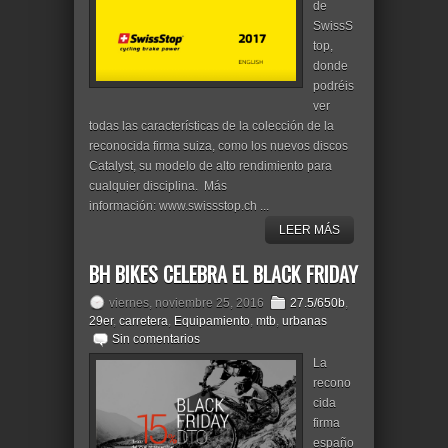
de
SwissS
top,
donde
podréis
ver
todas las características de la colección de la
reconocida firma suiza, como los nuevos discos
Catalyst, su modelo de alto rendimiento para
cualquier disciplina. Más
información: www.swissstop.ch ...
LEER MÁS
BH BIKES CELEBRA EL BLACK FRIDAY
viernes, noviembre 25, 2016
27.5/650b
,
29er
,
carretera
,
Equipamiento
,
mtb
,
urbanas
Sin comentarios
La
recono
cida
firma
españo