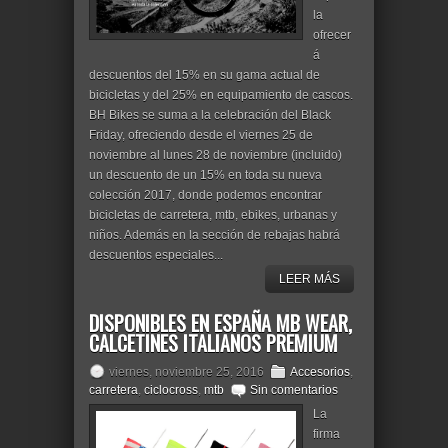
la
ofrecer
á
descuentos del 15% en su gama actual de
bicicletas y del 25% en equipamiento de cascos.
BH Bikes se suma a la celebración del Black
Friday, ofreciendo desde el viernes 25 de
noviembre al lunes 28 de noviembre (incluido)
un descuento de un 15% en toda su nueva
colección 2017, donde podemos encontrar
bicicletas de carretera, mtb, ebikes, urbanas y
niños. Además en la sección de rebajas habrá
descuentos especiales...
LEER MÁS
DISPONIBLES EN ESPAÑA MB WEAR,
CALCETINES ITALIANOS PREMIUM
viernes, noviembre 25, 2016
Accesorios
,
carretera
,
ciclocross
,
mtb
Sin comentarios
La
firma