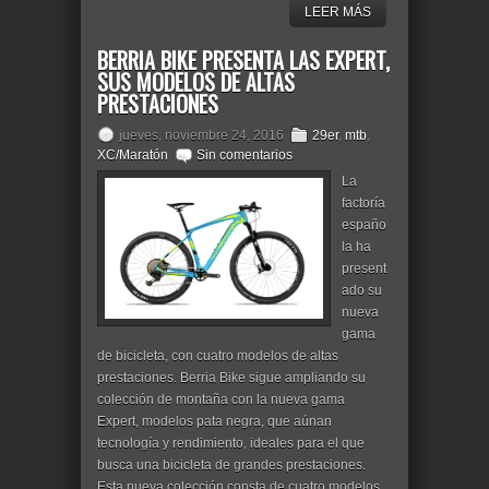
LEER MÁS
BERRIA BIKE PRESENTA LAS EXPERT,
SUS MODELOS DE ALTAS
PRESTACIONES
jueves, noviembre 24, 2016
29er
,
mtb
,
XC/Maratón
Sin comentarios
La
factoría
españo
la ha
present
ado su
nueva
gama
de bicicleta, con cuatro modelos de altas
prestaciones. Berria Bike sigue ampliando su
colección de montaña con la nueva gama
Expert, modelos pata negra, que aúnan
tecnología y rendimiento, ideales para el que
busca una bicicleta de grandes prestaciones.
Esta nueva colección consta de cuatro modelos,