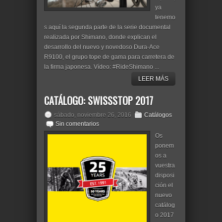
ya
tenemo
s aquí la segunda parte de la serie documental
realizada por Shimano, donde explican el
desarrollo del nuevo y novedoso Dura-Ace
R9100, el grupo tope de gama para carretera de
la firma japonesa. Vídeo: #RideShimano ...
LEER MÁS
CATÁLOGO: SWISSSTOP 2017
sábado, noviembre 26, 2016
Catálogos
Sin comentarios
Os
ponem
os a
vuestra
disposi
ción el
nuevo
catálog
o 2017