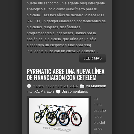
puede utilizar como un elegante reloj inteligente
analógico suizo o como velocímetro para tu
bicicleta. Tras tres años de desarrollo nace M O
S KI T O, un gadget elaborado por fabricantes de
bicicletas, relojeros, diseñadores,
programadores e ingenieros, unidos por la
pasión de la bicicleta, que aúna en un sólo
dispositivo un elegante y funcional reloj
inteligente suizo con un eficaz velocímetro...
LEER MÁS
PYRENATIC ABRE UNA NUEVA LÍNEA
DE FINANCIACIÓN CON CETELEM
martes, noviembre 29, 2016
All Mountain
,
mtb
,
XC/Maratón
Sin comentarios
La
firma
españo
la de
biciclet
as de