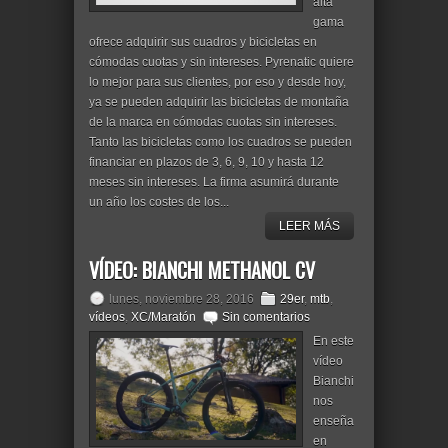
alta
gama
ofrece adquirir sus cuadros y bicicletas en
cómodas cuotas y sin intereses. Pyrenatic quiere
lo mejor para sus clientes, por eso y desde hoy,
ya se pueden adquirir las bicicletas de montaña
de la marca en cómodas cuotas sin intereses.
Tanto las bicicletas como los cuadros se pueden
financiar en plazos de 3, 6, 9, 10 y hasta 12
meses sin intereses. La firma asumirá durante
un año los costes de los...
LEER MÁS
VÍDEO: BIANCHI METHANOL CV
lunes, noviembre 28, 2016
29er
,
mtb
,
vídeos
,
XC/Maratón
Sin comentarios
En este
vídeo
Bianchi
nos
enseña
en