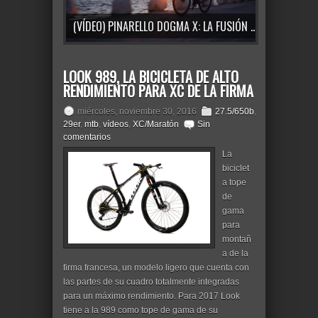
(VÍDEO) PINARELLO DOGMA X: LA FUSIÓN PERFECTA ENTRE RESISTENCIA Y GRAN RENDIMIENTO
LOOK 989, LA BICICLETA DE ALTO
RENDIMIENTO PARA XC DE LA FIRMA
miércoles, noviembre 30, 2016
27.5/650b
,
29er
,
mtb
,
vídeos
,
XC/Maratón
Sin
comentarios
La
biciclet
a tope
de
gama
para
montañ
a de la
firma francesa, un modelo ligero que cuenta con
las partes de su cuadro totalmente integradas
para un máximo rendimiento. Para 2017 Look
tiene a la 989 como tope de gama de su