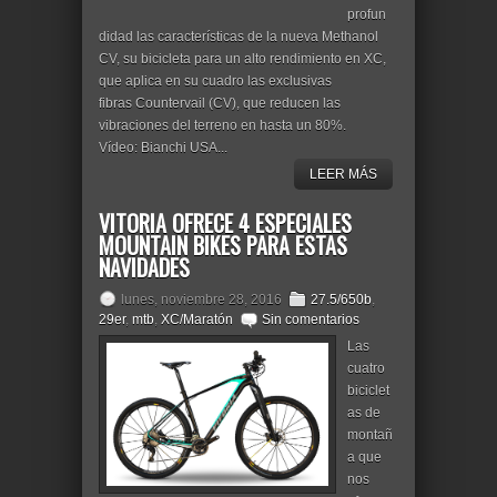
profun
didad las características de la nueva Methanol
CV, su bicicleta para un alto rendimiento en XC,
que aplica en su cuadro las exclusivas
fibras Countervail (CV), que reducen las
vibraciones del terreno en hasta un 80%.
Vídeo: Bianchi USA...
LEER MÁS
VITORIA OFRECE 4 ESPECIALES
MOUNTAIN BIKES PARA ESTAS
NAVIDADES
lunes, noviembre 28, 2016
27.5/650b
,
29er
,
mtb
,
XC/Maratón
Sin comentarios
Las
cuatro
biciclet
as de
montañ
a que
nos