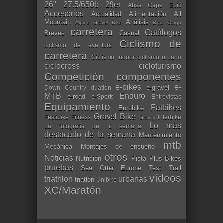
26"
27.5/650b
29er
Absa Cape Epic
Accesorios
Actualidad
Alimentación
All
Mountain
Análisis
Alpine Gravel Bike
Bicis Cargo
carretera
Catálogos
Breves
Casual
Ciclismo de
ciclismo de aventura
carretera
Ciclismo Indoor
ciclismo urbano
ciclocross
cicloturismo
Competición
componentes
e-bikes
e-
e-gravel
Down Country
duatlón
MTB
Enduro
e-road
e-Sports
Entrevistas
Equipamiento
Fatbikes
Eurobike
Gravel Bike
Festibike
Fitness
Interbike
Gravity
Lo más
La fotografía de la semana
destacado de la semana
Mantenimiento
mtb
Mecánica
Montajes de ensueño
otros
Noticias
Nutrición
Pista
Plus Bikes
pruebas
Sea Otter Europe
Test
Trail
vídeos
triathlon
urbanas
triatlón
Unibike
XC/Maratón