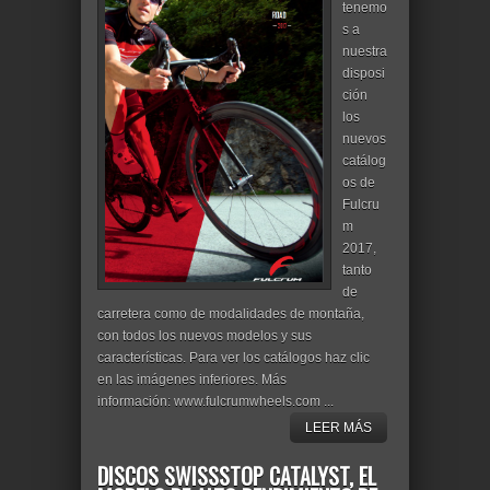
tenemo
s a
nuestra
disposi
ción
los
nuevos
catálog
os de
Fulcru
m
2017,
tanto
de
carretera como de modalidades de montaña,
con todos los nuevos modelos y sus
características. Para ver los catálogos haz clic
en las imágenes inferiores. Más
información: www.fulcrumwheels.com ...
LEER MÁS
DISCOS SWISSSTOP CATALYST, EL