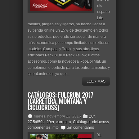
nte
españo
l de
rodillos, plegables y ligeros, ha hecho llegar a
su tienda online un 15% de descuento en todos
sus productos, pudiendo conseguir de manera
más económica por tiempo limitado sus exitosos
modelos Compact y Track, y sus atractivas
ediciones Pack Blue o Pack Yellow, u otros
accesorios, como la novedosa RooDol Mat, un
complemento perfecto para tus entrenamientos y
calentamientos, ya que...
LEER MÁS
CATÁLOGOS: FULCRUM 2017
(CARRETERA, MONTAÑA Y
CICLOCROSS)
martes, noviembre 22, 2016
26"
,
27.5/650b
,
29er
,
carretera
,
Catálogos
,
ciclocross
,
componentes
,
mtb
Sin comentarios
Ya