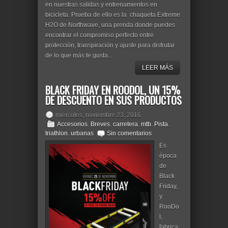
en nuestras salidas y entrenamientos en
bicicleta. Prueba de ello es la chaqueta Extreme
H2O de Northwave, una prenda donde puedes
encontrar el compromiso perfecto entre
protección, transpiración y ajuste para disfrutar
de lo que más te gusta...
LEER MÁS
BLACK FRIDAY EN ROODOL, UN 15%
DE DESCUENTO EN SUS PRODUCTOS
miércoles, noviembre 23, 2016
Accesorios
,
Breves
,
carretera
,
mtb
,
Pista
,
triathlon
,
urbanas
Sin comentarios
Es
época
de
Black
Friday,
y
RooDo
l,
fabrica