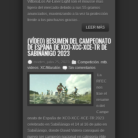
VittoriaLos Air-Liner Light son el mousse más
ligero del mercado debido a sus 55 gramos
anunciados, maximizando a la vez la protección
frente a los pinchazos gracias...
LEER MÁS
(VÍDEO) RESUMEN DEL CAMPEONATO
DE ESPAÑA DE XCO-XCC-XCE-TR DE
SABIÑÁNIGO 2023
martes, julio 25, 2023
Competición
,
mtb
,
vídeos
,
XC/Maratón
Sin comentarios
La
RFEC
nos
trae el
resume
n del
Campe
onato de España de XCO-XCC-XCE-TR 2023
celebrado en Sabiñánigo el 14 al 16 de julio en
Sabiñánigo, donde David Valero consiguió de
nuevo ser campeón nacional en categoría élite