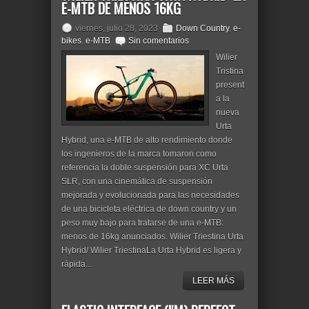
E-MTB DE MENOS 16KG
viernes, julio 28, 2023
Down Country
,
e-
bikes
,
e-MTB
Sin comentarios
Wilier
Tristina
present
a la
nueva
Urta
Hybrid, una e-MTB de alto rendimiento donde
los ingenieros de la marca tomaron como
referencia la doble suspensión para XC Urta
SLR, con una cinemática de suspensión
mejorada y evolucionada para las necesidades
de una bicicleta eléctrica de down country y un
peso muy bajo para tratarse de una e-MTB:
menos de 16kg anunciados. Wilier Triestina Urta
Hybrid/ Wilier TriestinaLa Urta Hybrid es ligera y
rápida...
LEER MÁS