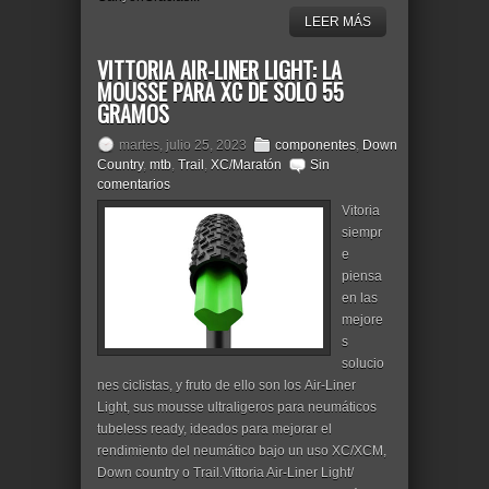
LEER MÁS
VITTORIA AIR-LINER LIGHT: LA
MOUSSE PARA XC DE SOLO 55
GRAMOS
martes, julio 25, 2023
componentes
,
Down
Country
,
mtb
,
Trail
,
XC/Maratón
Sin
comentarios
Vitoria
siempr
e
piensa
en las
mejore
s
solucio
nes ciclistas, y fruto de ello son los Air-Liner
Light, sus mousse ultraligeros para neumáticos
tubeless ready, ideados para mejorar el
rendimiento del neumático bajo un uso XC/XCM,
Down country o Trail.Vittoria Air-Liner Light/