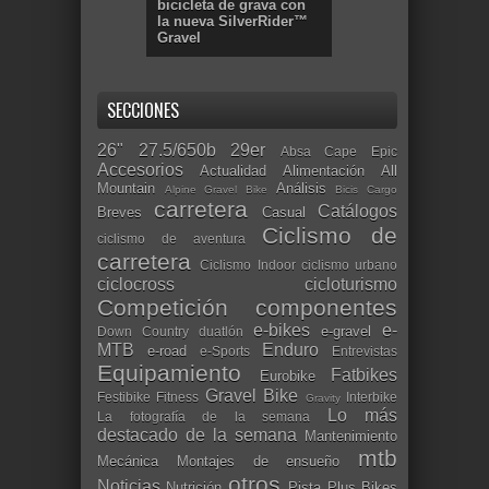
bicicleta de grava con
la nueva SilverRider™
Gravel
SECCIONES
26"
27.5/650b
29er
Absa Cape Epic
Accesorios
Actualidad
Alimentación
All
Mountain
Análisis
Alpine Gravel Bike
Bicis Cargo
carretera
Catálogos
Breves
Casual
Ciclismo de
ciclismo de aventura
carretera
Ciclismo Indoor
ciclismo urbano
ciclocross
cicloturismo
Competición
componentes
e-bikes
e-
e-gravel
Down Country
duatlón
MTB
Enduro
e-road
e-Sports
Entrevistas
Equipamiento
Fatbikes
Eurobike
Gravel Bike
Festibike
Fitness
Interbike
Gravity
Lo más
La fotografía de la semana
destacado de la semana
Mantenimiento
mtb
Mecánica
Montajes de ensueño
otros
Noticias
Nutrición
Pista
Plus Bikes