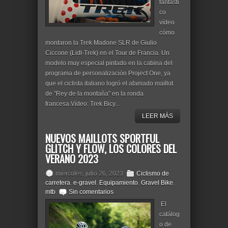
fantásti
co
vídeo
cómo
montaron la Trek Madone SLR de Giulio
Ciccone (Lidl-Trek) en el Tour de Francia. Un
modelo muy especial pintado en la cabina del
programa de personalización Project One, ya
que el ciclista italiano logró el afamado maillot
de "Rey de la montaña" en la ronda
francesa.Vídeo: Trek Bicy...
LEER MÁS
NUEVOS MAILLOTS SPORTFUL
GLITCH Y FLOW, LOS COLORES DEL
VERANO 2023
miércoles, julio 26, 2023
Ciclismo de
carretera
,
e-gravel
,
Equipamiento
,
Gravel Bike
,
mtb
Sin comentarios
El
catálog
o de