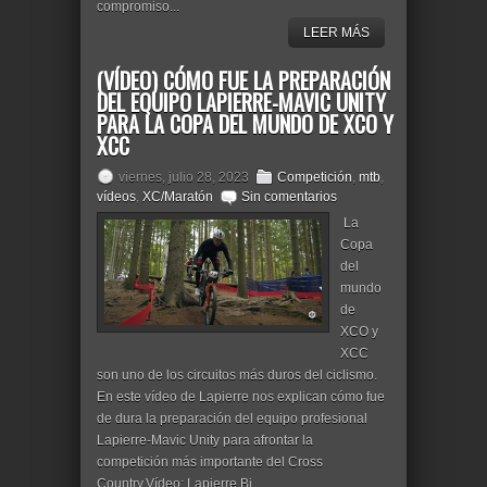
compromiso...
LEER MÁS
(VÍDEO) CÓMO FUE LA PREPARACIÓN
DEL EQUIPO LAPIERRE-MAVIC UNITY
PARA LA COPA DEL MUNDO DE XCO Y
XCC
viernes, julio 28, 2023
Competición
,
mtb
,
vídeos
,
XC/Maratón
Sin comentarios
La
Copa
del
mundo
de
XCO y
XCC
son uno de los circuitos más duros del ciclismo.
En este vídeo de Lapierre nos explican cómo fue
de dura la preparación del equipo profesional
Lapierre-Mavic Unity para afrontar la
competición más importante del Cross
Country.Vídeo: Lapierre Bi...