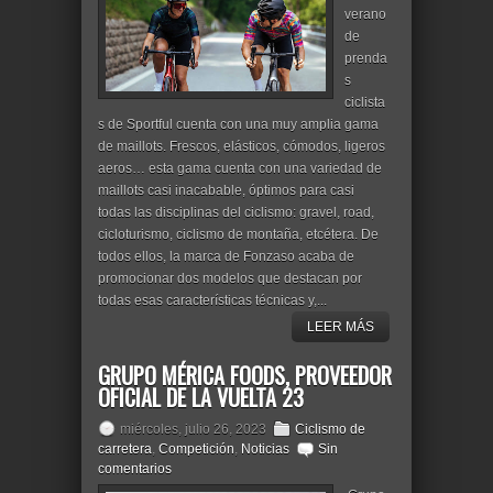
verano
de
prenda
s
ciclista
s de Sportful cuenta con una muy amplia gama
de maillots. Frescos, elásticos, cómodos, ligeros
aeros… esta gama cuenta con una variedad de
maillots casi inacabable, óptimos para casi
todas las disciplinas del ciclismo: gravel, road,
cicloturismo, ciclismo de montaña, etcétera. De
todos ellos, la marca de Fonzaso acaba de
promocionar dos modelos que destacan por
todas esas características técnicas y,...
LEER MÁS
GRUPO MÉRICA FOODS, PROVEEDOR
OFICIAL DE LA VUELTA 23
miércoles, julio 26, 2023
Ciclismo de
carretera
,
Competición
,
Noticias
Sin
comentarios