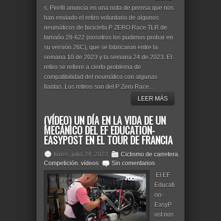
s, Pirelli anuncia en una nota de prensa que nos
han enviado el retiro voluntario de algunos
neumáticos de bicicleta P ZERO Race TLR de
tamaño 28-622 (nosotros los pudimos probar en
su versión 26C), que se fabricaron entre la
semana 10 de 2023 y la semana 24 de 2023. El
retiro se refiere a cierto problema de
compatibilidad del neumático con algunas
llantas. Los retiros son del P Zero Race...
LEER MÁS
(VÍDEO) UN DÍA EN LA VIDA DE UN
MECÁNICO DEL EF EDUCATION-
EASYPOST EN EL TOUR DE FRANCIA
lunes, julio 24, 2023
Ciclismo de carretera
,
Competición
,
vídeos
Sin comentarios
El EF
Educati
on-
EasyP
ost nos