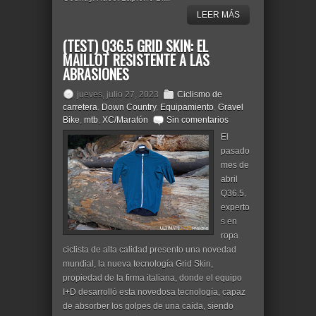
LEER MÁS
(TEST) Q36.5 GRID SKIN: EL
MAILLOT RESISTENTE A LAS
ABRASIONES
jueves, julio 27, 2023
Ciclismo de
carretera
,
Down Country
,
Equipamiento
,
Gravel
Bike
,
mtb
,
XC/Maratón
Sin comentarios
El
pasado
mes de
abril
Q36.5,
experto
s en
ropa
ciclista de alta calidad presento una novedad
mundial, la nueva tecnología Grid Skin,
propiedad de la firma italiana, donde el equipo
I+D desarrolló esta novedosa tecnología, capaz
de absorber los golpes de una caída, siendo