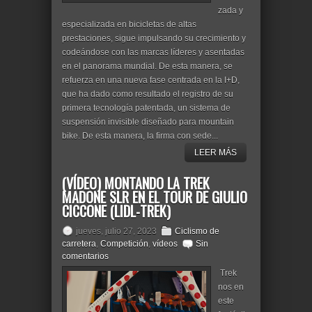
zada y
especializada en bicicletas de altas
prestaciones, sigue impulsando su crecimiento y
codeándose con las marcas líderes y asentadas
en el panorama mundial. De esta manera, se
refuerza en una nueva fase centrada en la I+D,
que ha dado como resultado el registro de su
primera tecnología patentada, un sistema de
suspensión invisible diseñado para mountain
bike. De esta manera, la firma con sede...
LEER MÁS
(VÍDEO) MONTANDO LA TREK
MADONE SLR EN EL TOUR DE GIULIO
CICCONE (LIDL-TREK)
jueves, julio 27, 2023
Ciclismo de
carretera
,
Competición
,
vídeos
Sin
comentarios
Trek
nos en
este