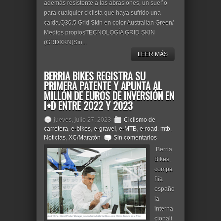
además resistente a las abrasiones, un sueño
para cualquier ciclista que haya sufrido una
caída.Q36.5 Grid Skin en color Australian Green/
Medios propiosTECNOLOGÍA GRID SKIN
(GRDXKN)Sin...
LEER MÁS
BERRIA BIKES REGISTRA SU
PRIMERA PATENTE Y APUNTA AL
MILLÓN DE EUROS DE INVERSIÓN EN
I+D ENTRE 2022 Y 2023
jueves, julio 27, 2023
Ciclismo de
carretera
,
e-bikes
,
e-gravel
,
e-MTB
,
e-road
,
mtb
,
Noticias
,
XC/Maratón
Sin comentarios
Berria
Bikes,
compa
ñía
españo
la
interna
cionali