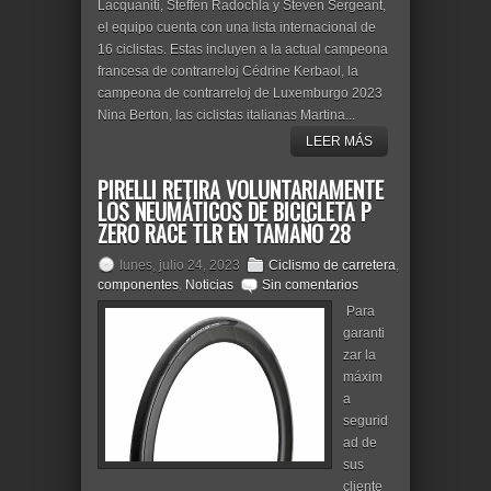
Lacquaniti, Steffen Radochla y Steven Sergeant,
el equipo cuenta con una lista internacional de
16 ciclistas. Estas incluyen a la actual campeona
francesa de contrarreloj Cédrine Kerbaol, la
campeona de contrarreloj de Luxemburgo 2023
Nina Berton, las ciclistas italianas Martina...
LEER MÁS
PIRELLI RETIRA VOLUNTARIAMENTE
LOS NEUMÁTICOS DE BICICLETA P
ZERO RACE TLR EN TAMAÑO 28
lunes, julio 24, 2023
Ciclismo de carretera
,
componentes
,
Noticias
Sin comentarios
Para
garanti
zar la
máxim
a
segurid
ad de
sus
cliente