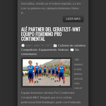
masculina, siendo ya el octavo logrado, y Lara
Lois su primero en categoría femenina.Vídeo:
R...
LEER MÁS
ALÉ PARTNER DEL CERATIZIT-WNT
EQUIPO FEMENINO PRO
CONTINENTAL
lunes, julio 24, 2023
Ciclismo de carretera
,
Competición
,
Equipamiento
,
Noticias
Sin
comentarios
Alé
anunci
a una
nueva
asocia
ción
con el
Equipo femenino alemán Pro Continental
Ceratizit-WNT. Dirigido por el ex ciclista
profesional Dirk Baldinger, junto con Fortunato