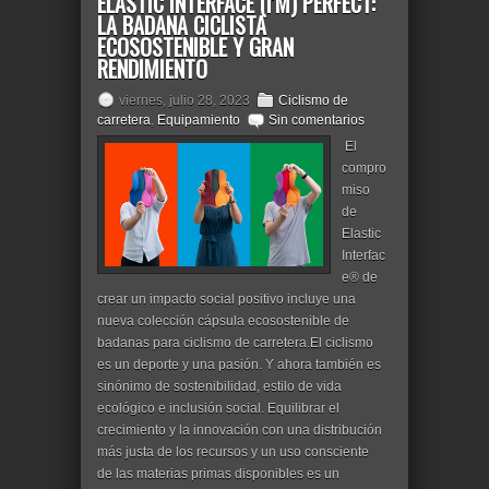
ELASTIC INTERFACE (I'M) PERFECT:
LA BADANA CICLISTA
ECOSOSTENIBLE Y GRAN
RENDIMIENTO
viernes, julio 28, 2023
Ciclismo de
carretera
,
Equipamiento
Sin comentarios
El
compro
miso
de
Elastic
Interfac
e® de
crear un impacto social positivo incluye una
nueva colección cápsula ecosostenible de
badanas para ciclismo de carretera.El ciclismo
es un deporte y una pasión. Y ahora también es
sinónimo de sostenibilidad, estilo de vida
ecológico e inclusión social. Equilibrar el
crecimiento y la innovación con una distribución
más justa de los recursos y un uso consciente
de las materias primas disponibles es un