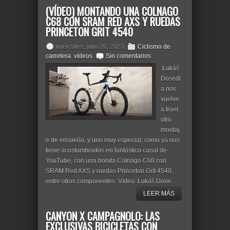
(VÍDEO) MONTANDO UNA COLNAGO
C68 CON SRAM RED AXS Y RUEDAS
PRINCETON GRIT 4540
miércoles, julio 26, 2023
Ciclismo de
carretera
,
vídeos
Sin comentarios
Lukáš
Dosedl
a nos
vuelve
a traer
otro
montaj
e de ensueño, y uno muy especial, como ya nos
tiene acostumbrados en fantástico canal de
YouTube, con una bonita Colnago C68 con
SRAM Red AXS y ruedas Princeton Grit 4540,
entre otros componentes. Vídeo: Lukáš Dose...
LEER MÁS
CANYON X CAMPAGNOLO: LAS
EXCLUSIVAS BICICLETAS CON