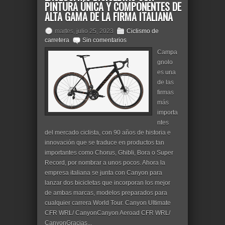
PINTURA ÚNICA Y COMPONENTES DE
ALTA GAMA DE LA FIRMA ITALIANA
martes, julio 25, 2023
Ciclismo de
carretera
Sin comentarios
Campa
gnolo
es una
de las
firmas
más
importa
ntes
del mercado ciclista, con 90 años de historia e
innovación que se traduce en productos tan
importantes como Chorus, Ghibli, Bora o Super
Record, por nombrar a unos pocos. Ahora la
empresa italiana se junta con Canyon para
lanzar dos bicicletas que incorporan los mejor
de ambas marcas, modelos preparados para
cualquier carrera World Tour. Canyon Ultimate
CFR WRL/ CanyonCanyon Aeroad CFR WRL/
CanyonGracias...