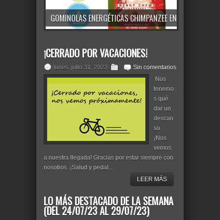
SPECIALIZED CASCADE CAGE II: EL BIDÓN DE PESO CONTENIDO Y FIABLE A UN PRECIO DE RISA
GOMINOLAS ENERGÉTICAS CHIMPANZEE ENERGY CHEWS: ENERGÍA 100% NATURAL Y ECOLÓGICA
¡CERRADO POR VACACIONES!
lunes, julio 31, 2023
Sin comentarios
Nos
tenemo
s qué
dar un
descan
so.
¡Nos
vemos
a nuestra llegada! Gracias por estar siempre con
nosotros. ¡Salud y pedal...
LEER MÁS
LO MÁS DESTACADO DE LA SEMANA
(DEL 24/07/23 AL 29/07/23)