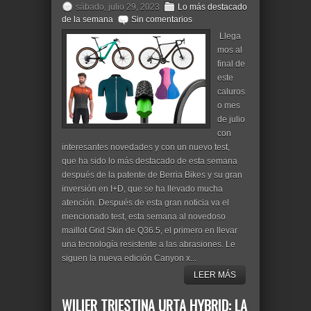
sábado, julio 29, 2023
Lo más destacado
de la semana
Sin comentarios
Llega
mos al
final de
este
caluros
o mes
de julio
con
interesantes novedades y con un nuevo test,
que ha sido lo más destacado de esta semana
después de la patente de Berria Bikes y su gran
inversión en I+D, que se ha llevado mucha
atención. Después de esta gran noticia va el
mencionado test, esta semana al novedoso
maillot Grid Skin de Q36.5, el primero en llevar
una tecnología resistente a las abrasiones. Le
siguen la nueva edición Canyon x...
LEER MÁS
WILIER TRIESTINA URTA HYBRID: LA