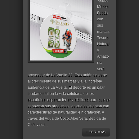
Grupo
Mérica
Foods,
con
sus
marcas
Tesoro
Natural
y
Amazo
nía
será
proveedor de La Vuelta 23. Esta unión se debe
al crecimiento de sus marcas y a la increíble
audiencia de La Vuelta. El deporte es un pilar
fundamental en la vida cotidiana de los
españoles, esperan tener visibilidad para que se
conozcan sus productos, los cuales cuentan con
características de naturalidad e hidratación. A
través del Agua de Coco, Aloe Vera, Bebida de
Chía y sus...
LEER MÁS