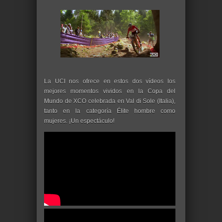
La UCI nos ofrece en estos dos vídeos los
mejores momentos vividos en la Copa del
Mundo de XCO celebrada en Val di Sole (Italia),
tanto en la categoría Élite hombre como
mujeres. ¡Un espectáculo!