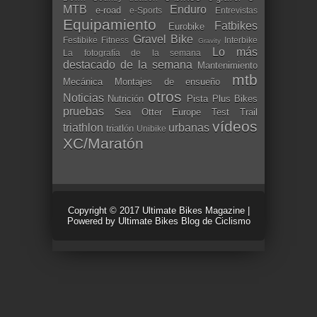
MTB
Enduro
e-road
e-Sports
Entrevistas
Equipamiento
Fatbikes
Eurobike
Gravel Bike
Festibike
Fitness
Interbike
Gravity
Lo más
La fotografía de la semana
destacado de la semana
Mantenimiento
mtb
Mecánica
Montajes de ensueño
otros
Noticias
Nutrición
Pista
Plus Bikes
pruebas
Sea Otter Europe
Test
Trail
vídeos
triathlon
urbanas
triatlón
Unibike
XC/Maratón
Copyright © 2017
Ultimate Bikes Magazine
|
Powered by
Ultimate Bikes Blog de Ciclismo