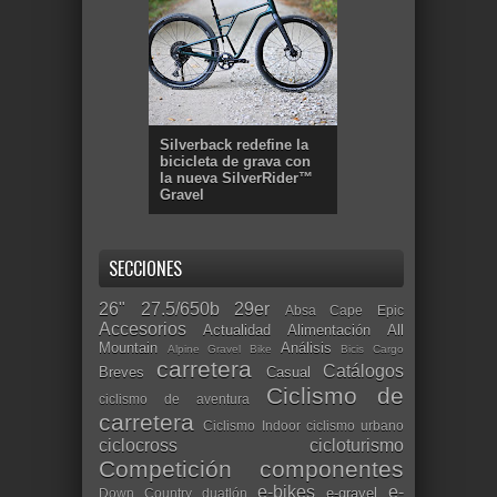
Silverback redefine la
bicicleta de grava con
la nueva SilverRider™
Gravel
SECCIONES
26"
27.5/650b
29er
Absa Cape Epic
Accesorios
Actualidad
Alimentación
All
Mountain
Análisis
Alpine Gravel Bike
Bicis Cargo
carretera
Catálogos
Breves
Casual
Ciclismo de
ciclismo de aventura
carretera
Ciclismo Indoor
ciclismo urbano
ciclocross
cicloturismo
Competición
componentes
e-bikes
e-
e-gravel
Down Country
duatlón