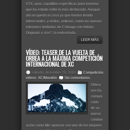
GTX, unas zapatillas específicas para invierno
que ha estado entre lo más destacado. Aunque
ahí no queda la cosa ya que hemos tenido
interesantes, y visitas, noticias, como las nuevas
ediciones limitadas de Colnago con Adidas
Originals y size?, la rediseñada...
LEER MÁS
VÍDEO: TEASER DE LA VUELTA DE
ORBEA A LA MÁXIMA COMPETICIÓN
INTERNACIONAL DE XC
sábado, diciembre 29, 2018
Competición
,
vídeos
,
XC/Maratón
Sin comentarios
Orbea
nos ha
comuni
cado
de su
nueva
colabor
ación como title sponsor con uno de los mejores