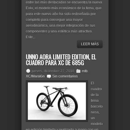
entre las más destacadas se encuentra la nueva
Eolo, el modelo más económico de la firma, que
para este nuevo año ha sido rediseñada por
completo para conseguir una mayor
aerodinámica, una mejor integración de sus
componentes y una estética más atractiva.
Este...
LEER MÁS
UNNO AORA LIMITED EDITION, EL
CUADRO PARA XC DE 685G
jueves, diciembre 27, 2018
mtb
,
XC/Maratón
Sin comentarios
El
cuadro
de la
firma
barcelo
nesa,
un
modelo
en edición limitada y realizado a mano con un