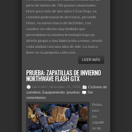
peso de menos de 700 gramos anunciados.
Hace poco más de dos años César Rojo, ex
corredor profesional de descenso, presentó
Unno, su nueva marca de bicicletas, con
cuadros en edición muy limitada que
presentaban la máxima tecnología bajo un
diseño propio y una fabricación a mano, siendo
cada unidad casi una obra de arte. La marca
tiene en su pequeña colección...
LEER MÁS
PRUEBA: ZAPATILLAS DE INVIERNO
NORTHWAVE FLASH GTX
miércoles, diciembre 26, 2018
Ciclismo de
carretera
,
Equipamiento
,
pruebas
Sin
comentarios
Proba
mos
las
zapatill
as de