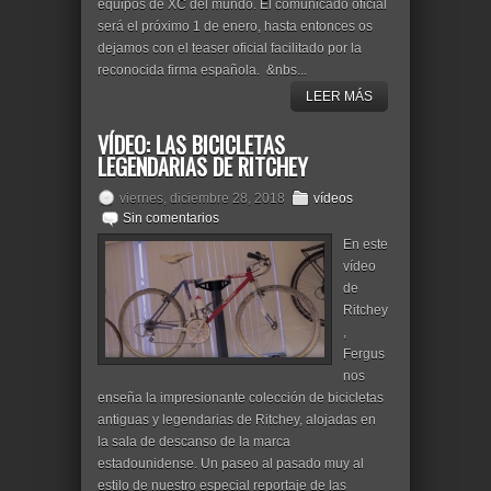
equipos de XC del mundo. El comunicado oficial
será el próximo 1 de enero, hasta entonces os
dejamos con el teaser oficial facilitado por la
reconocida firma española. &nbs...
LEER MÁS
VÍDEO: LAS BICICLETAS
LEGENDARIAS DE RITCHEY
viernes, diciembre 28, 2018
vídeos
Sin comentarios
En este
vídeo
de
Ritchey
,
Fergus
nos
enseña la impresionante colección de bicicletas
antiguas y legendarias de Ritchey, alojadas en
la sala de descanso de la marca
estadounidense. Un paseo al pasado muy al
estilo de nuestro especial reportaje de las