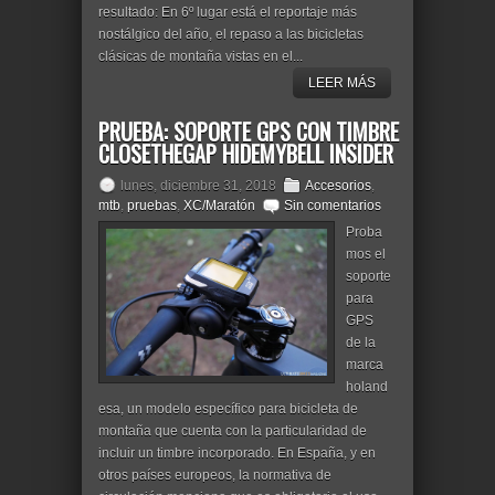
resultado: En 6º lugar está el reportaje más
nostálgico del año, el repaso a las bicicletas
clásicas de montaña vistas en el...
LEER MÁS
PRUEBA: SOPORTE GPS CON TIMBRE
CLOSETHEGAP HIDEMYBELL INSIDER
lunes, diciembre 31, 2018
Accesorios
,
mtb
,
pruebas
,
XC/Maratón
Sin comentarios
Proba
mos el
soporte
para
GPS
de la
marca
holand
esa, un modelo específico para bicicleta de
montaña que cuenta con la particularidad de
incluir un timbre incorporado. En España, y en
otros países europeos, la normativa de