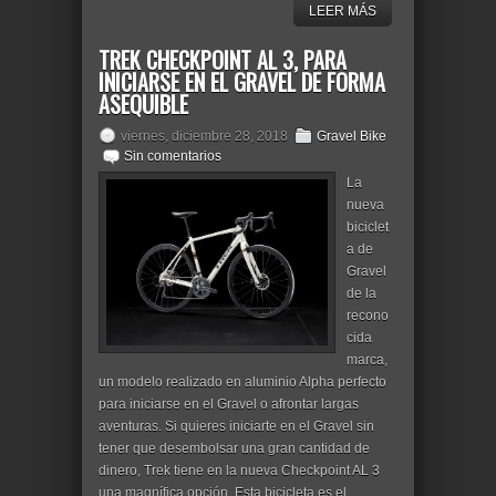
LEER MÁS
TREK CHECKPOINT AL 3, PARA
INICIARSE EN EL GRAVEL DE FORMA
ASEQUIBLE
viernes, diciembre 28, 2018
Gravel Bike
Sin comentarios
La
nueva
biciclet
a de
Gravel
de la
recono
cida
marca,
un modelo realizado en aluminio Alpha perfecto
para iniciarse en el Gravel o afrontar largas
aventuras. Si quieres iniciarte en el Gravel sin
tener que desembolsar una gran cantidad de
dinero, Trek tiene en la nueva Checkpoint AL 3
una magnífica opción. Esta bicicleta es el