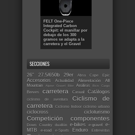
FELT One-Piece
Integrated Carbon
Cockpit: el manillar por
debajo de los 300
gramos se adapta a la
carretera y el Gravel
SECCIONES
26"
27.5/650b
29er
Absa Cape Epic
Accesorios
Actualidad
Alimentación
All
Mountain
Análisis
Alpine Gravel Bike
Bicis Cargo
carretera
Catálogos
Breves
Casual
Ciclismo de
ciclismo de aventura
carretera
Ciclismo Indoor
ciclismo urbano
ciclocross
cicloturismo
Competición
componentes
e-bikes
e-
e-gravel
Down Country
duatlón
MTB
Enduro
e-road
e-Sports
Entrevistas