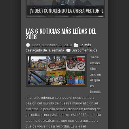
(VÍDEO) CONOCIENDO LA ORBEA VECTOR: LA BICICLETA URBANA PARA TUS DESPLAZAMIENTOS DIARIOS
LAS 6 NOTICIAS MÁS LEÍDAS DEL
2018
lunes, diciembre 31, 2018
Lo más
destacado de la semana
Sin comentarios
Ya se
acaba
otro
año en
el que
os
hemos
intentado informar con todo el rigor, cariño y
pasión del mundo de nuestra mayor afición: el
ciclismo. Y por ello hemos creado un ranking de
las noticias más visitadas de este 2018 que está
a punto de acabar, las que más os a gustado y
que os volvemos a recordar. Este es el