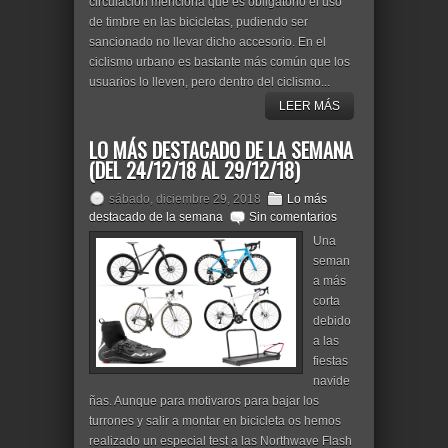
circulación menciona que es obligatorio el uso
de timbre en las bicicletas, pudiendo ser
sancionado no llevar dicho accesorio. En el
ciclismo urbano es bastante más común que los
usuarios lo lleven, pero dentro del ciclismo...
LEER MÁS
LO MÁS DESTACADO DE LA SEMANA
(DEL 24/12/18 AL 29/12/18)
sábado, diciembre 29, 2018
Lo más
destacado de la semana
Sin comentarios
Una
seman
a más
corta
debido
a las
fiestas
navide
ñas. Aunque para motivaros para bajar los
turrones y salir a montar en bicicleta os hemos
realizado un especial test a las Northwave Flash