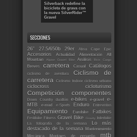
Silverback redefine la
bicicleta de grava con
la nueva SilverRider™
Gravel
SECCIONES
26"
27.5/650b
29er
Absa Cape Epic
Accesorios
Actualidad
Alimentación
All
Mountain
Análisis
Alpine Gravel Bike
Bicis Cargo
carretera
Catálogos
Breves
Casual
Ciclismo de
ciclismo de aventura
carretera
Ciclismo Indoor
ciclismo urbano
ciclocross
cicloturismo
Competición
componentes
e-bikes
e-
e-gravel
Down Country
duatlón
MTB
Enduro
e-road
e-Sports
Entrevistas
Equipamiento
Fatbikes
Eurobike
Gravel Bike
Festibike
Fitness
Interbike
Gravity
Lo más
La fotografía de la semana
destacado de la semana
Mantenimiento
mtb
Mecánica
Montajes de ensueño