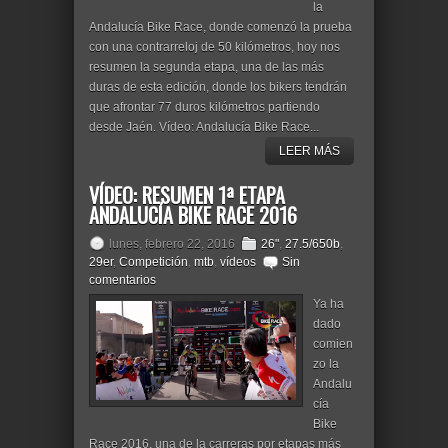
la
Andalucía Bike Race, donde comenzó la prueba
con una contrarreloj de 50 kilómetros, hoy nos
resumen la segunda etapa, una de las más
duras de esta edición, donde los bikers tendrán
que afrontar 77 duros kilómetros partiendo
desde Jaén. Vídeo: Andalucía Bike Race...
LEER MÁS
VÍDEO: RESUMEN 1ª ETAPA
ANDALUCÍA BIKE RACE 2016
lunes, febrero 22, 2016
26"
,
27.5/650b
,
29er
,
Competición
,
mtb
,
vídeos
Sin
comentarios
Ya ha
dado
comien
zo la
Andalu
cía
Bike
Race 2016, una de la carreras por etapas más