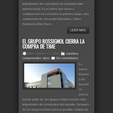
importantes del calendario de mountain bike
internacional. En el vídeo que viene a
continuación nos resumen la primera etapa, una
contrarreloj de cincuenta kilómetros. Vídeo:
Andalucía Bike Race...
LEER MÁS
EL GRUPO ROSSIGNOL CIERRA LA
COMPRA DE TIME
lunes, febrero 22, 2016
carretera
,
componentes
,
otros
Sin comentarios
La
marca
frances
a de
biciclet
as
pasa a
formar parte de los grupos empresariales más
importantes de la industria del deporte. Después
de las negociaciones para la posible compra de