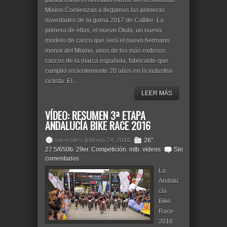
partirá como el hermano menor del reconocido
Mixino Comienzan a llegarnos las primeras
novedades de la gama 2017 de Catlike. La
primera de ellas, el nuevo Olula, un nuevo
modelo de casco que será el nuevo hermano
menor del Mixino, unos de los más exitosos
cascos de la marca española, fabricante que
cumplió recientemente 20 años en la industria
ciclista. El...
LEER MÁS
VÍDEO: RESUMEN 3ª ETAPA
ANDALUCÍA BIKE RACE 2016
miércoles, febrero 24, 2016
26"
,
27.5/650b
,
29er
,
Competición
,
mtb
,
vídeos
Sin
comentarios
La
Andalu
cía
Bike
Race
2016