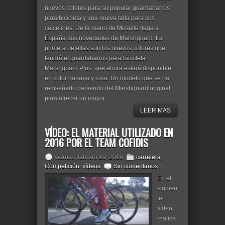
nuevos colores para su popular guardabarros
para bicicleta y una nueva talla para sus
calcetines. De la mano de Musette llega a
España dos novedades de Marshguard. La
primera de ellas son los nuevos colores que
tendrá el guardabarros para bicicleta
Marshguard Plus, que ahora estará disponible
en color naranja y rosa. Un modelo que se ha
rediseñado partiendo del Marshguard original
para ofrecer un mayor...
LEER MÁS
VÍDEO: EL MATERIAL UTILIZADO EN
2016 POR EL TEAM COFIDIS
viernes, febrero 19, 2016
carretera
,
Competición
,
vídeos
Sin comentarios
En el
siguien
te
vídeo,
realiza