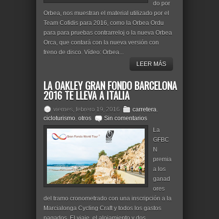
do por
Orbea, nos muestran el material utilizado por el
Team Cofidis para 2016, como la Orbea Ordu
para para pruebas contrarreloj o la nueva Orbea
Orca, que contará con la nueva versión con
freno de disco. Vídeo: Orbea...
LEER MÁS
LA OAKLEY GRAN FONDO BARCELONA
2016 TE LLEVA A ITALIA
viernes, febrero 19, 2016
carretera
,
cicloturismo
,
otros
Sin comentarios
La
GFBC
N
premia
a los
ganad
ores
del tramo cronometrado con una inscripción a la
Marcialonga Cycling Craft y todos los gastos
pagados. El viaje, el alojamiento y dos