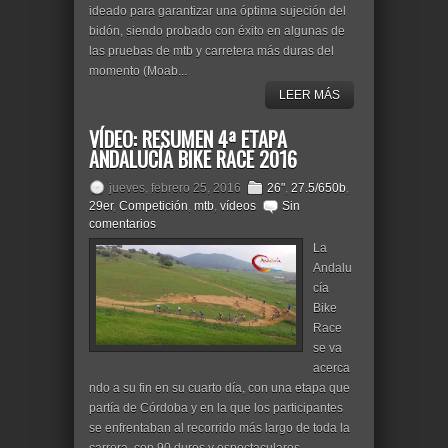
ideado para garantizar una óptima sujeción del
bidón, siendo probado con éxito en algunas de
las pruebas de mtb y carretera más duras del
momento (Moab...
LEER MÁS
VÍDEO: RESUMEN 4ª ETAPA
ANDALUCÍA BIKE RACE 2016
jueves, febrero 25, 2016
26"
,
27.5/650b
,
29er
,
Competición
,
mtb
,
vídeos
Sin
comentarios
La
Andalu
cía
Bike
Race
se va
acerca
ndo a su fin en su cuarto día, con una etapa que
partía de Córdoba y en la que los participantes
se enfrentaban al recorrido más largo de toda la