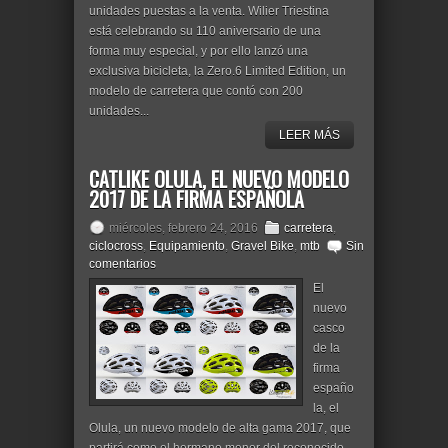
unidades puestas a la venta. Wilier Triestina
está celebrando su 110 aniversario de una
forma muy especial, y por ello lanzó una
exclusiva bicicleta, la Zero.6 Limited Edition, un
modelo de carretera que contó con 200
unidades...
LEER MÁS
CATLIKE OLULA, EL NUEVO MODELO
2017 DE LA FIRMA ESPAÑOLA
miércoles, febrero 24, 2016
carretera
,
ciclocross
,
Equipamiento
,
Gravel Bike
,
mtb
Sin
comentarios
El
nuevo
casco
de la
firma
españo
la, el
Olula, un nuevo modelo de alta gama 2017, que