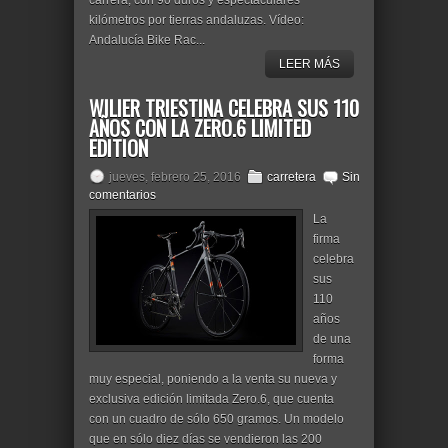
carrera, con 90 duros y espectaculares
kilómetros por tierras andaluzas. Vídeo:
Andalucía Bike Rac...
LEER MÁS
WILIER TRIESTINA CELEBRA SUS 110
AÑOS CON LA ZERO.6 LIMITED
EDITION
jueves, febrero 25, 2016
carretera
Sin
comentarios
La
firma
celebra
sus
110
años
de una
forma
muy especial, poniendo a la venta su nueva y
exclusiva edición limitada Zero.6, que cuenta
con un cuadro de sólo 650 gramos. Un modelo
que en sólo diez días se vendieron las 200