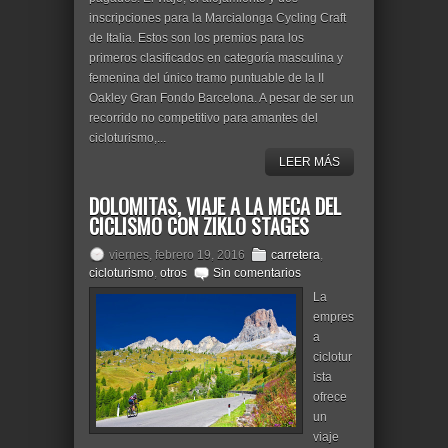
inscripciones para la Marcialonga Cycling Craft
de Italia. Estos son los premios para los
primeros clasificados en categoría masculina y
femenina del único tramo puntuable de la II
Oakley Gran Fondo Barcelona. A pesar de ser un
recorrido no competitivo para amantes del
cicloturismo,...
LEER MÁS
DOLOMITAS, VIAJE A LA MECA DEL
CICLISMO CON ZIKLO STAGES
viernes, febrero 19, 2016
carretera
,
cicloturismo
,
otros
Sin comentarios
La
empres
a
ciclotur
ista
ofrece
un
viaje