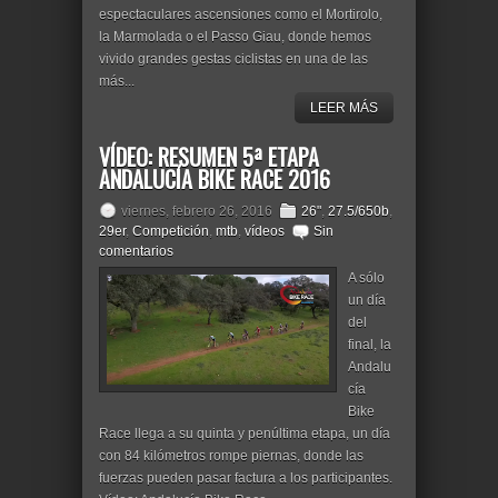
espectaculares ascensiones como el Mortirolo,
la Marmolada o el Passo Giau, donde hemos
vivido grandes gestas ciclistas en una de las
más...
LEER MÁS
VÍDEO: RESUMEN 5ª ETAPA
ANDALUCÍA BIKE RACE 2016
viernes, febrero 26, 2016
26"
,
27.5/650b
,
29er
,
Competición
,
mtb
,
vídeos
Sin
comentarios
A sólo
un día
del
final, la
Andalu
cía
Bike
Race llega a su quinta y penúltima etapa, un día
con 84 kilómetros rompe piernas, donde las
fuerzas pueden pasar factura a los participantes.