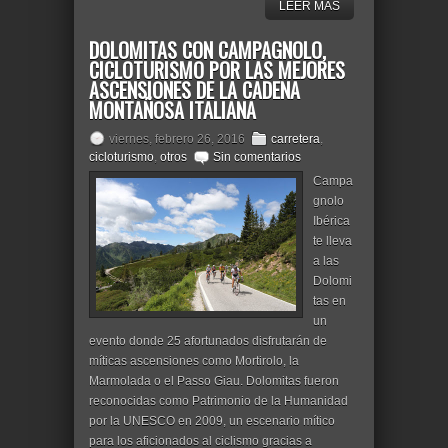
LEER MÁS
DOLOMITAS CON CAMPAGNOLO,
CICLOTURISMO POR LAS MEJORES
ASCENSIONES DE LA CADENA
MONTAÑOSA ITALIANA
viernes, febrero 26, 2016
carretera
,
cicloturismo
,
otros
Sin comentarios
Campa
gnolo
Ibérica
te lleva
a las
Dolomi
tas en
un
evento donde 25 afortunados disfrutarán de
míticas ascensiones como Mortirolo, la
Marmolada o el Passo Giau. Dolomitas fueron
reconocidas como Patrimonio de la Humanidad
por la UNESCO en 2009, un escenario mítico
para los aficionados al ciclismo gracias a