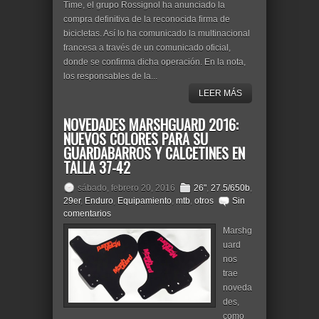
Time, el grupo Rossignol ha anunciado la
compra definitiva de la reconocida firma de
bicicletas. Así lo ha comunicado la multinacional
francesa a través de un comunicado oficial,
donde se confirma dicha operación. En la nota,
los responsables de la...
LEER MÁS
NOVEDADES MARSHGUARD 2016:
NUEVOS COLORES PARA SU
GUARDABARROS Y CALCETINES EN
TALLA 37-42
sábado, febrero 20, 2016
26"
,
27.5/650b
,
29er
,
Enduro
,
Equipamiento
,
mtb
,
otros
Sin
comentarios
Marshg
uard
nos
trae
noveda
des,
como