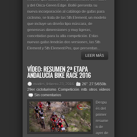
y del Orica-Green Edge. Bollé presenta su
nueva incorporación al catálogo de gafas para
ciclismo, se trata de las 5th Element, un modelo
que incluye un diseño tipo máscara, de
generosas dimensiones y muy ligeras,
concebidas para la alta competición. Estas
nuevas gafas tendrán dos versiones, las 5th
Element y 5th Element Pro, que presentan...
LEER MÁS
VÍDEO: RESUMEN 2ª ETAPA
ANDALUCÍA BIKE RACE 2016
martes, febrero 23, 2016
26"
,
27.5/650b
,
29er
,
cicloturismo
,
Competición
,
mtb
,
otros
,
vídeos
Sin comentarios
Despu
és del
primer
resume
n de
ayer de