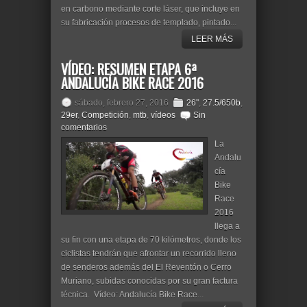
en carbono mediante corte láser, que incluye en
su fabricación procesos de templado, pintado...
LEER MÁS
VÍDEO: RESUMEN ETAPA 6ª
ANDALUCÍA BIKE RACE 2016
sábado, febrero 27, 2016
26"
,
27.5/650b
,
29er
,
Competición
,
mtb
,
vídeos
Sin
comentarios
La
Andalu
cía
Bike
Race
2016
llega a
su fin con una etapa de 70 kilómetros, donde los
ciclistas tendrán que afrontar un recorrido lleno
de senderos además del El Reventón o Cerro
Muriano, subidas conocidas por su gran factura
técnica. Vídeo: Andalucía Bike Race...