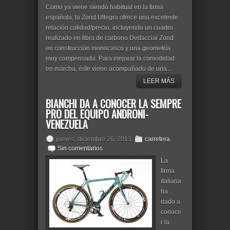
Como ya viene siendo habitual en la firma
española, la Zond Ultegra ofrece una excelente
relación calidad/precio, incluyendo un cuadro
realizado en fibra de carbono Dedacciai Zond
en construcción monocasco y una geometría
muy compensada. Para mejorar la comodidad
en marcha, éste viene acompañado de una...
LEER MÁS
BIANCHI DA A CONOCER LA SEMPRE
PRO DEL EQUIPO ANDRONI-
VENEZUELA
jueves, diciembre 26, 2013
carretera
Sin comentarios
La
firma
italiana
ha
dado a
conoce
r la