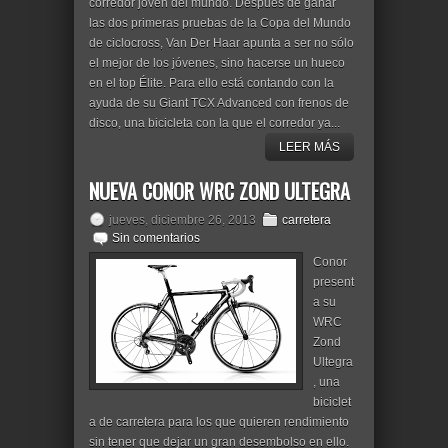
corredor joven del mundo. Después de ganar
las dos primeras pruebas de la Copa del Mundo
de ciclocross, Van Der Haar apunta a ser no sólo
el mejor de los jóvenes, sino hacerse un hueco
en el top Élite. Para ello está contando con la
ayuda de su Giant TCX Advanced con frenos de
disco, una bicicleta con la que el corredor ya...
LEER MÁS
NUEVA CONOR WRC ZOND ULTEGRA
jueves, diciembre 26, 2013
carretera
Sin comentarios
Conor
present
a su
WRC
Zond
Ultegra
, una
biciclet
a de carretera para los que quieren rendimiento
sin tener que dejar un gran desembolso en ello.