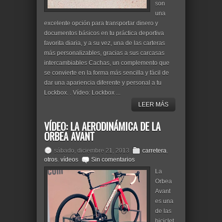
son
una
excelente opción para transportar dinero y
documentos básicos en tu práctica deportiva
favorita diaria, y a su vez, una de las carteras
más personalizables, gracias a sus carcasas
intercambiables Cachas, un complemento que
se convierte en la forma más sencilla y fácil de
dar una apariencia diferente y personal a tu
Lockbox. . Vídeo: Lockbox ...
LEER MÁS
VÍDEO: LA AERODINÁMICA DE LA
ORBEA AVANT
sábado, diciembre 21, 2013
carretera
,
otros
,
vídeos
Sin comentarios
La
Orbea
Avant
es una
de las
biciclet