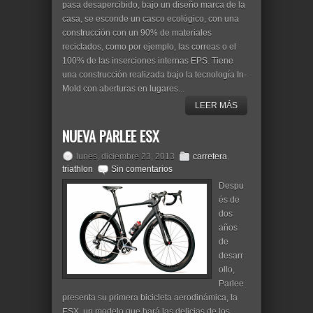
pasa desapercibido, bajo un diseño marca de la
casa, se esconde un casco ecológico, con una
construcción con un 90% de materiales
reciclados, como por ejemplo, las correas o el
100% de las inserciones internas EPS. Tiene
una construcción realizada bajo la tecnología In-
Mold con aberturas en lugares...
LEER MÁS
NUEVA PARLEE ESX
lunes, diciembre 23, 2013
carretera
,
triathlon
Sin comentarios
Despu
és de
dos
años
de
desarr
ollo,
Parlee
presenta su primera bicicleta aerodinámica, la
ESX, un modelo que hará las delicias de los