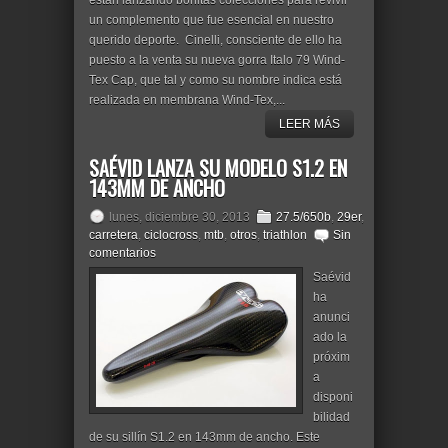
están lanzando bonitas colecciones para revivir
un complemento que fue esencial en nuestro
querido deporte. Cinelli, consciente de ello ha
puesto a la venta su nueva gorra Italo 79 Wind-
Tex Cap, que tal y como su nombre indica está
realizada en membrana Wind-Tex,...
LEER MÁS
SAÉVID LANZA SU MODELO S1.2 EN
143MM DE ANCHO
lunes, diciembre 30, 2013
27.5/650b
,
29er
,
carretera
,
ciclocross
,
mtb
,
otros
,
triathlon
Sin
comentarios
Saévid
ha
anunci
ado la
próxim
a
disponi
bilidad
de su sillín S1.2 en 143mm de ancho. Este