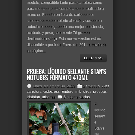
modelo, compatible tanto para carretera como
para montaña, está completamente realizado a
mano en España en fibra de carbono por
sistema de molde abierto al vacío y curado en
autoclave, consiguiendo una mejor resistencia,
acabado y peso, solamente 76 gramos
declarados (+/-4g). Esta nueva versión estará
disponible a partir de Enero del 2014 a través de
su página...
LEER MÁS
PRUEBA: LÍQUIDO SELLANTE STAN'S
NOTUBES FORMATO 473ML
lunes, diciembre 30, 2013
27.5/650b
,
29er
,
carretera
,
ciclocross
,
Enduro
,
mtb
,
otros
,
pruebas
,
triathlon
,
urbanas
Sin comentarios
El
líquido
sellant
e
Stan's
No