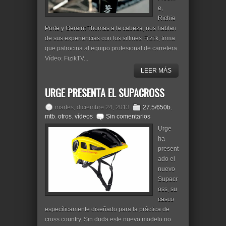
e,
Richie
Porte y Geraint Thomas a la cabeza, nos hablan
de sus experiencias con los sillines Fi'zi:k, firma
que patrocina al equipo profesional de carretera.
Vídeo: FizikTV...
LEER MÁS
URGE PRESENTA EL SUPACROSS
martes, diciembre 24, 2013
27.5/650b
,
mtb
,
otros
,
vídeos
Sin comentarios
Urge
ha
present
ado el
nuevo
Supacr
oss, su
casco
específicamente diseñado para la práctica de
cross country. Sin duda este nuevo modelo no