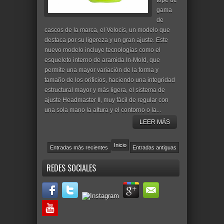
tope de
gama
de
cascos de la marca, el Velocis, un modelo que
destaca por su ligereza y un gran ajuste. Este
nuevo modelo incluye tecnologías como el
esqueleto interno de aramida In-Mold, que
permite una mayor variación de la forma y
tamaño de los orificios, haciendo una integridad
estructural mayor y más ligera, el sistema de
ajuste Headmaster II, muy fácil de regular con
una sola mano la altura y el contorno o la...
LEER MÁS
Inicio
Entradas más recientes
Entradas antiguas
REDES SOCIALES