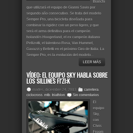
Bianchi
que utilizará el equipo de Gianni Savio por
segundo año consecutivo. Se trata del modelo
Sempre Pro, una bicicleta diseñada para
combinar la rigidez con un peso ligero, y que
será el arma definitiva para el campeón
holandés Hoogerland, el ex campeón italiano
Pellizotti, el talentoso Rosa, Van Hummel,
Gavazzi y Belletti en el próximo Giro de Italia. La
Sempre Pro, es la evolución del modelo...
LEER MÁS
VÍDEO: EL EQUIPO SKY HABLA SOBRE
LOS SILLINES FI'ZI:K
martes, diciembre 24, 2013
carretera
,
ciclocross
,
mtb
,
triathlon
Sin comentarios
El
equipo
Sky,
con
Chris
Froom