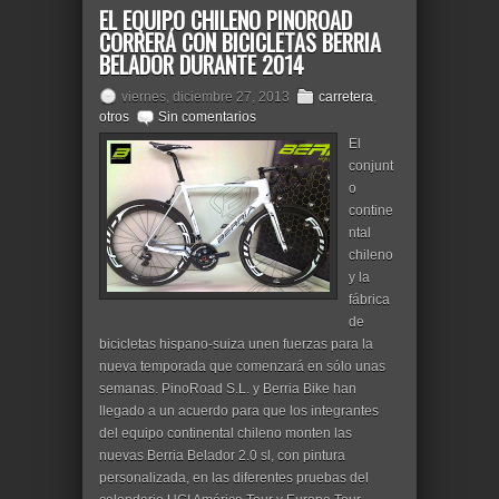
EL EQUIPO CHILENO PINOROAD
CORRERÁ CON BICICLETAS BERRIA
BELADOR DURANTE 2014
viernes, diciembre 27, 2013
carretera
,
otros
Sin comentarios
El
conjunt
o
contine
ntal
chileno
y la
fábrica
de
bicicletas hispano-suiza unen fuerzas para la
nueva temporada que comenzará en sólo unas
semanas. PinoRoad S.L. y Berria Bike han
llegado a un acuerdo para que los integrantes
del equipo continental chileno monten las
nuevas Berria Belador 2.0 sl, con pintura
personalizada, en las diferentes pruebas del