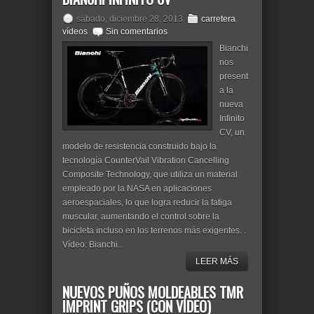
sábado, diciembre 28, 2013
carretera
,
vídeos
Sin comentarios
Bianchi
nos
present
a la
nueva
Infinito
CV, un
modelo de resistencia construido bajo la
tecnología CounterVail Vibration Cancelling
Composite Technology, que utiliza un material
empleado por la NASA en aplicaciones
aeroespaciales, lo que logra reducir la fatiga
muscular, aumentando el control sobre la
bicicleta incluso en los terrenos más exigentes. .
Vídeo: Bianchi...
LEER MÁS
NUEVOS PUÑOS MOLDEABLES TMR
IMPRINT GRIPS (CON VÍDEO)