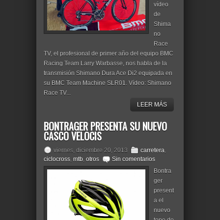
vídeo
de
Shima
no
Race
TV, el profesional de primer año del equipo BMC
Racing Team Larry Warbasse, nos habla de la
transmisión Shimano Dura Ace Di2 equipada en
su BMC Team Machine SLR01. Vídeo: Shimano
Race TV...
LEER MÁS
BONTRAGER PRESENTA SU NUEVO
CASCO VELOCIS
viernes, diciembre 20, 2013
carretera
,
ciclocross
,
mtb
,
otros
Sin comentarios
Bontra
ger
present
a el
nuevo