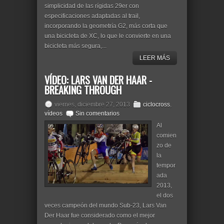
simplicidad de las rígidas 29er con
especificaciones adaptadas al trail,
incorporando la geometría G2, más corta que
una bicicleta de XC, lo que le convierte en una
bicicleta más segura,...
LEER MÁS
VÍDEO: LARS VAN DER HAAR -
BREAKING THROUGH
viernes, diciembre 27, 2013
ciclocross
,
vídeos
Sin comentarios
Al
comien
zo de
la
tempor
ada
2013,
el dos
veces campeón del mundo Sub-23, Lars Van
Der Haar fue considerado como el mejor