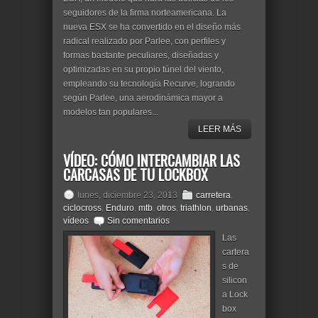
seguidores de la firma norteamericana. La
nueva ESX se ha convertido en el diseño más
radical realizado por Parlee, con perfiles y
formas bastante peculiares, diseñadas y
optimizadas en su propio túnel del viento,
empleando su tecnología Recurve, logrando
según Parlee, una aerodinámica mayor a
modelos tan populares...
LEER MÁS
VÍDEO: CÓMO INTERCAMBIAR LAS
CARCASAS DE TU LOCKBOX
lunes, diciembre 23, 2013
carretera
,
ciclocross
,
Enduro
,
mtb
,
otros
,
triathlon
,
urbanas
,
vídeos
Sin comentarios
Las
cartera
s de
silicon
a Lock
box