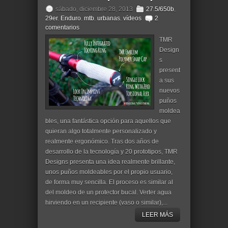
sábado, diciembre 28, 2013
27.5/650b
,
29er
,
Enduro
,
mtb
,
urbanas
,
vídeos
2
comentarios
TMR
Design
s
present
a sus
nuevos
puños
moldea
bles, una fantástica opción para aquellos que
quieran algo totalmente personalizado y
realmente ergonómico. Tras dos años de
desarrollo de la tecnología y 20 prototipos, TMR
Designs presenta una idea realmente brillante,
unos puños moldeables por el propio usuario,
de forma muy sencilla. El proceso es similar al
del moldeo de un protector bucal. Verter agua
hirviendo en un recipiente (vaso o similar),...
LEER MÁS