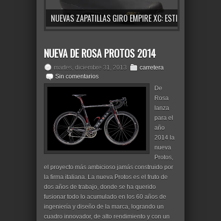
NUEVAS ZAPATILLAS VAN RYSEL RCR ROUBAIX: RIGIDEZ, PRECISIÓN Y RENDIMIENTO PROFESIONAL PARA CARRETERA
NUEVAS ZAPATILLAS GIRO EMPIRE XC: ESTILO CLÁSICO, LIGEREZA Y RENDIMIENTO DE ALTO NIVEL PARA MTB Y GRAVEL
NUEVA DE ROSA PROTOS 2014
martes, diciembre 31, 2013
carretera
Sin comentarios
De
Rosa
lanza
para el
año
2014 la
nueva
Protos,
el proyecto más ambicioso jamás construido por
la firma italiana. La nueva Protos es el fruto de
dos años de trabajo, donde se ha querido
fusionar todo lo acumulado en los 60 años de
ingeniería y diseño de la marca, logrando un
cuadro innovador, de alto rendimiento y con un