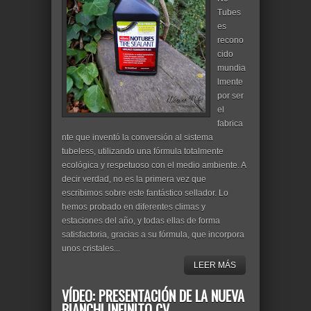
Tubes
es
recono
cido
mundia
lmente
por ser
el
fabrica
nte que inventó la conversión al sistema
tubeless, utilizando una fórmula totalmente
ecológica y respetuoso con el medio ambiente. A
decir verdad, no es la primera vez que
escribimos sobre este fantástico sellador. Lo
hemos probado en diferentes climas y
estaciones del año, y todas ellas de forma
satisfactoria, gracias a su fórmula, que incorpora
unos cristales...
LEER MÁS
VÍDEO: PRESENTACIÓN DE LA NUEVA
BIANCHI INFINITO CV