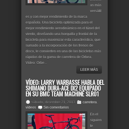
as más
versátil
es y con mejor rendimiento de la marca
española. Una bicicleta optimizada para el
mejor rendimiento aerodinámico en el túnel del
viento, diseñando una horquilla y frontal de la
bicicleta para maximizar esta característica, que
sumado a la incorporación de los frenos de
disco, le convierten en una de las bicicletas más
rápidas de la gama de carretera de Orbea.
Vídeo: Orbe...
LEER MÁS
VÍDEO: LARRY WARBASSE HABLA DEL
SHIMANO DURA-ACE DI2 EQUIPADO
EN SU BMC TEAM MACHINE SLR01
sábado, diciembre 21, 2013
carretera
,
vídeos
Sin comentarios
En el
siguien
te