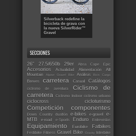
Silverback redefine la
bicicleta de grava con
la nueva SilverRider™
Gravel
SECCIONES
26"
27.5/650b
29er
Absa Cape Epic
Accesorios
Actualidad
Alimentación
All
Mountain
Análisis
Alpine Gravel Bike
Bicis Cargo
carretera
Catálogos
Breves
Casual
Ciclismo de
ciclismo de aventura
carretera
Ciclismo Indoor
ciclismo urbano
ciclocross
cicloturismo
Competición
componentes
e-bikes
e-
e-gravel
Down Country
duatlón
MTB
Enduro
e-road
e-Sports
Entrevistas
Equipamiento
Fatbikes
Eurobike
Gravel Bike
Festibike
Fitness
Interbike
Gravity