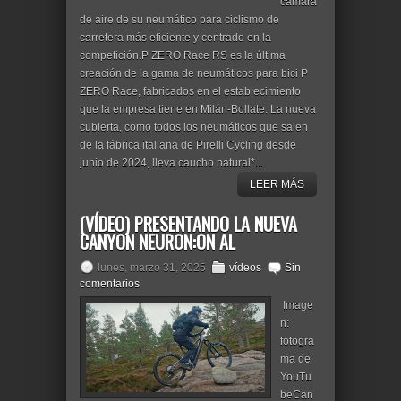
cámara
de aire de su neumático para ciclismo de
carretera más eficiente y centrado en la
competición.P ZERO Race RS es la última
creación de la gama de neumáticos para bici P
ZERO Race, fabricados en el establecimiento
que la empresa tiene en Milán-Bollate. La nueva
cubierta, como todos los neumáticos que salen
de la fábrica italiana de Pirelli Cycling desde
junio de 2024, lleva caucho natural*...
LEER MÁS
(VÍDEO) PRESENTANDO LA NUEVA
CANYON NEURON:ON AL
lunes, marzo 31, 2025
vídeos
Sin
comentarios
Image
n:
fotogra
ma de
YouTu
beCan