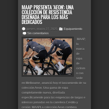
MAAP PRESENTA 'AEON': UNA
COLECCIÓN DE RESISTENCIA
DISEÑADA PARA LOS MÁS
DEDICADOS
jueves, marzo 27, 2025
Equipamiento
Sin comentarios
MAAP,
la
marca
de
ropa
de
ciclism
o con
sede
en Melbourne, anunció hoy el lanzamiento de su
colección Aeon. Una gama de ropa
completamente nueva, diseñada
específicamente para las exigencias de largas e
intensas jornadas en la carretera.Crédito y
cesión: MAAPLa colección Aeon combina