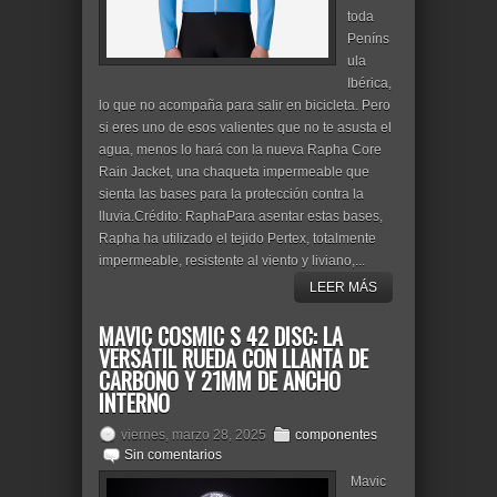
toda
Peníns
ula
Ibérica,
lo que no acompaña para salir en bicicleta. Pero
si eres uno de esos valientes que no te asusta el
agua, menos lo hará con la nueva Rapha Core
Rain Jacket, una chaqueta impermeable que
sienta las bases para la protección contra la
lluvia.Crédito: RaphaPara asentar estas bases,
Rapha ha utilizado el tejido Pertex, totalmente
impermeable, resistente al viento y liviano,...
LEER MÁS
MAVIC COSMIC S 42 DISC: LA
VERSÁTIL RUEDA CON LLANTA DE
CARBONO Y 21MM DE ANCHO
INTERNO
viernes, marzo 28, 2025
componentes
Sin comentarios
Mavic