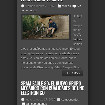
viernes, marzo 28, 2025
vídeos
Sin
comentarios
Image
n:
fotogra
ma de
YouTu
beEsta
seman
a os presentábamos la nueva Canyon Exceed,
una rígida que se ha visto renovada de cara a
este 2025 con mejoras en su cuadro, ahora
mejor subiendo y bajando y con diversas
opciones de Bikepacking.Vídeo: Canyon Bicyc...
LEER MÁS
SRAM EAGLE 90: EL NUEVO GRUPO
MECÁNICO CON CUALIDADES DE UNO
ELECTRÓNICO
jueves, marzo 27, 2025
componentes
Sin comentarios