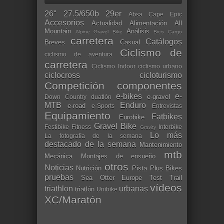
26"
27.5/650b
29er
Absa Cape Epic
Accesorios
Actualidad
Alimentación
All
Mountain
Análisis
Alpine Gravel Bike
Bicis Cargo
carretera
Catálogos
Breves
Casual
Ciclismo de
ciclismo de aventura
carretera
Ciclismo Indoor
ciclismo urbano
ciclocross
cicloturismo
Competición
componentes
e-bikes
e-
e-gravel
Down Country
duatlón
MTB
Enduro
e-road
e-Sports
Entrevistas
Equipamiento
Fatbikes
Eurobike
Gravel Bike
Festibike
Fitness
Interbike
Gravity
Lo más
La fotografía de la semana
destacado de la semana
Mantenimiento
mtb
Mecánica
Montajes de ensueño
otros
Noticias
Nutrición
Pista
Plus Bikes
pruebas
Sea Otter Europe
Test
Trail
vídeos
triathlon
urbanas
triatlón
Unibike
XC/Maratón