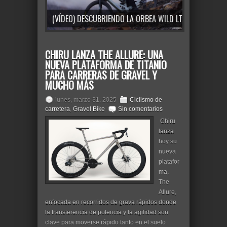
(VÍDEO) DESCUBRIENDO LA ORBEA WILD LT: LA E-MTB CON MOTOR AVINOX
CHIRU LANZA THE ALLURE: UNA
NUEVA PLATAFORMA DE TITANIO
PARA CARRERAS DE GRAVEL Y
MUCHO MÁS
lunes, marzo 31, 2025
Ciclismo de
carretera
,
Gravel Bike
Sin comentarios
Chiru
lanza
hoy su
nueva
platafor
ma,
The
Allure,
enfocada en recorridos de grava rápidos donde
la transferencia de potencia y la agilidad son
clave para moverse rápido tanto en el suelo