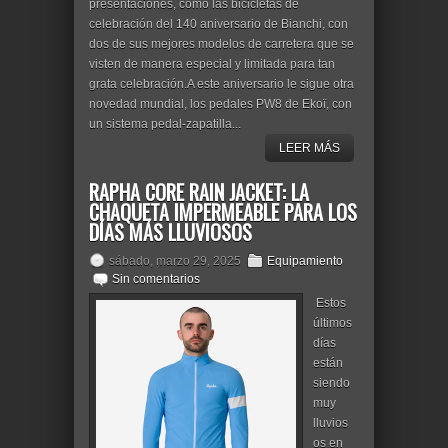
presentaciones, como las bicicletas de
celebración del 140 aniversario de Bianchi, con
dos de sus mejores modelos de carretera que se
visten de manera especial y limitada para tan
grata celebración.A este aniversario le sigue otra
novedad mundial, los pedales PW8 de Ekoï, con
un sistema pedal-zapatilla...
LEER MÁS
RAPHA CORE RAIN JACKET: LA
CHAQUETA IMPERMEABLE PARA LOS
DÍAS MÁS LLUVIOSOS
sábado, marzo 29, 2025
Equipamiento
Sin comentarios
Estos
últimos
días
están
siendo
muy
lluvios
os en