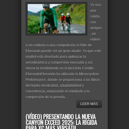
Ya sea
una
salida
con
amigos
, un
entren
o en solitario o una competición el Alde de
Etxeondo puede ser un gran aliado. Ya que este
maillot está diseñado para optimizar la
aerodinámica y compresión muscular y así
elevar tu rendimiento en la bicicleta.Crédito:
EtxeondoEtxeondo ha utilizado la Microsystem
Performance, donde se proporciona a las fibras
del tejido elasticidad, adaptabilidad y
consistencia, mejorando el entallado y la
compresión de la prenda...
LEER MÁS
(VÍDEO) PRESENTANDO LA NUEVA
CANYON EXCEED 2025: LA RÍGIDA
PARA XC MÁS VERSÁTIL