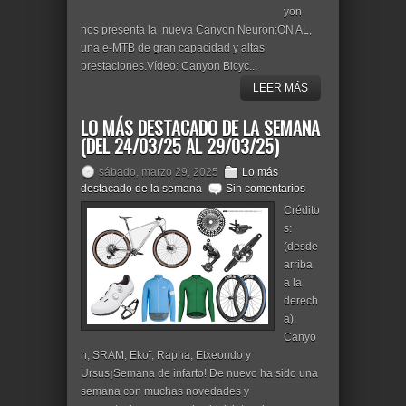
yon
nos presenta la nueva Canyon Neuron:ON AL,
una e-MTB de gran capacidad y altas
prestaciones.Vídeo: Canyon Bicyc...
LEER MÁS
LO MÁS DESTACADO DE LA SEMANA
(DEL 24/03/25 AL 29/03/25)
sábado, marzo 29, 2025
Lo más
destacado de la semana
Sin comentarios
Crédito
s:
(desde
arriba
a la
derech
a):
Canyo
n, SRAM, Ekoï, Rapha, Etxeondo y
Ursus¡Semana de infarto! De nuevo ha sido una
semana con muchas novedades y