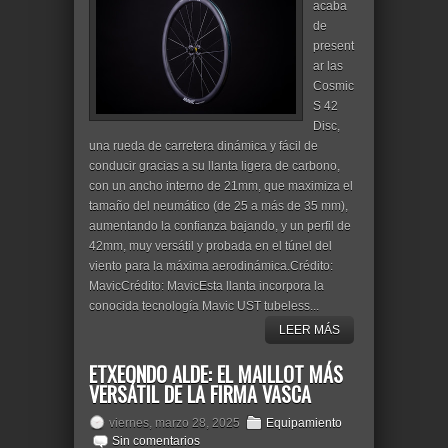
acaba
de
present
ar las
Cosmic
S 42
Disc,
una rueda de carretera dinámica y fácil de
conducir gracias a su llanta ligera de carbono,
con un ancho interno de 21mm, que maximiza el
tamaño del neumático (de 25 a más de 35 mm),
aumentando la confianza bajando, y un perfil de
42mm, muy versátil y probada en el túnel del
viento para la máxima aerodinámica.Crédito:
MavicCrédito: MavicEsta llanta incorpora la
conocida tecnología Mavic UST tubeless...
LEER MÁS
ETXEONDO ALDE: EL MAILLOT MÁS
VERSÁTIL DE LA FIRMA VASCA
viernes, marzo 28, 2025
Equipamiento
Sin comentarios