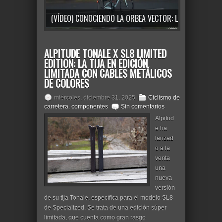
(VÍDEO) CONOCIENDO LA ORBEA VECTOR: LA BICICLETA URBANA PARA TUS DESPLAZAMIENTOS DIARIOS
ALPITUDE TONALE X SL8 LIMITED
EDITION: LA TIJA EN EDICIÓN
LIMITADA CON CABLES METÁLICOS
DE COLORES
miércoles, diciembre 31, 2025
Ciclismo de
carretera
,
componentes
Sin comentarios
Alpitud
e ha
lanzad
o a la
venta
una
nueva
versión
de su tija Tonale, específica para el modelo SL8
de Specialized. Se trata de una edición súper
limitada, que cuenta como gran rasgo