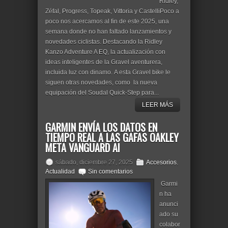
Ridley,
Zéfal, Progress, Topeak, Vittoria y CastelliPoco a
poco nos acercamos al fin de este 2025, una
semana donde no han faltado lanzamientos y
novedades ciclistas. Destacando la Ridley
Kanzo Adventure A EQ, la actualización con
ideas inteligentes de la Gravel aventurera,
incluida luz con dinamo. A esta Gravel bike le
siguen otras novedades, como la nueva
equipación del Soudal Quick-Step para...
LEER MÁS
GARMIN ENVÍA LOS DATOS EN
TIEMPO REAL A LAS GAFAS OAKLEY
META VANGUARD AI
sábado, diciembre 27, 2025
Accesorios
,
Actualidad
Sin comentarios
Garmi
n ha
anunci
ado su
colabor