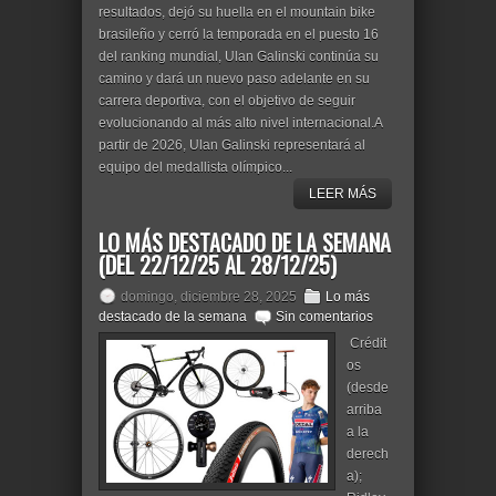
resultados, dejó su huella en el mountain bike
brasileño y cerró la temporada en el puesto 16
del ranking mundial, Ulan Galinski continúa su
camino y dará un nuevo paso adelante en su
carrera deportiva, con el objetivo de seguir
evolucionando al más alto nivel internacional.A
partir de 2026, Ulan Galinski representará al
equipo del medallista olímpico...
LEER MÁS
LO MÁS DESTACADO DE LA SEMANA
(DEL 22/12/25 AL 28/12/25)
domingo, diciembre 28, 2025
Lo más
destacado de la semana
Sin comentarios
Crédit
os
(desde
arriba
a la
derech
a);