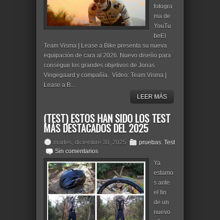
fotogra
ma de
YouTu
beEl
Team Visma | Lease a Bike presenta su nueva
equipación de cara al 2026. Nuevo diseño para
conseguir los grandes objetivos de Jonas
Vingegaard y compañía. Vídeo: Team Visma |
Lease a B...
LEER MÁS
(TEST) ESTOS HAN SIDO LOS TEST
MÁS DESTACADOS DEL 2025
martes, diciembre 30, 2025
pruebas
,
Test
Sin comentarios
Ya
estamo
s ante
el fin
de un
nuevo