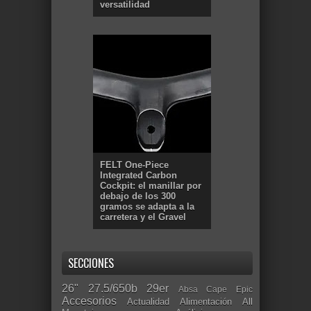
versatilidad
FELT One-Piece
Integrated Carbon
Cockpit: el manillar por
debajo de los 300
gramos se adapta a la
carretera y el Gravel
SECCIONES
26"
27.5/650b
29er
Absa Cape Epic
Accesorios
Actualidad
Alimentación
All