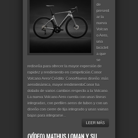
de
present
ar la
nueva
Volcan
o Aero,
una
biciclet
a que
se
rediseña para ofrecer la mayor expresión de
rapidez y rendimiento en competición.Conor
Volcano Aero/ Crédito: ConorNuevo diseño: más
aerodinámica, mayor rendimientoConor ha
dotado de varios cambios respecto a la Volcano.
La nueva Volcano Aero cuenta con unas líneas
integradas, con perfiles aeros de tubos y con un
diseño con cierre de tija integrado y unas vainas
bajas para integrarse...
LEER MÁS
(VÍDEO) MATHIJS LOMAN Y SU