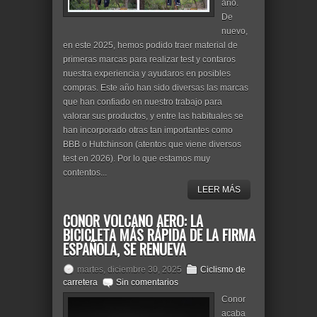
año.
De
nuevo,
en este 2025, hemos podido traer material de
primeras marcas para realizar test y contaros
nuestra experiencia y ayudaros en posibles
compras. Este año han sido diversas las marcas
que han confiado en nuestro trabajo para
valorar sus productos, y entre las habituales se
han incorporado otras tan importantes como
BBB o Hutchinson (atentos que viene diversos
test en 2026). Por lo que estamos muy
contentos...
LEER MÁS
CONOR VOLCANO AERO: LA
BICICLETA MÁS RÁPIDA DE LA FIRMA
ESPAÑOLA, SE RENUEVA
martes, diciembre 30, 2025
Ciclismo de
carretera
Sin comentarios
Conor
acaba