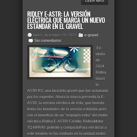
LEER MÁS
RIDLEY E-ASTR: LA VERSIÓN
ELÉCTRICA QUE MARCA UN NUEVO
ESTÁNDAR EN EL GRAVEL
lunes, diciembre 29, 2025
e-gravel
Sin comentarios
En
otoño
de
2024
Ridley
lanzó
la
ASTR RS, una bicicleta gravel que fue aclamada
por los expertos. Ahora la marca presenta la E-
ASTR, la versión eléctrica de ésta, que hereda
todas las bondades de la versión estándar pero
con el beneficio de un "empujón extra" del motor
eléctrico.Ridley E-ASTR/ Crédito: RidleyMotor
TQ HPR40: potente y compactoPara electrizar a
este modelo se ha confiado en la unidad motriz