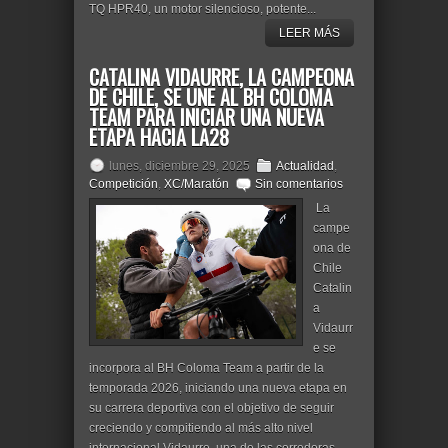
TQ HPR40, un motor silencioso, potente...
LEER MÁS
CATALINA VIDAURRE, LA CAMPEONA
DE CHILE, SE UNE AL BH COLOMA
TEAM PARA INICIAR UNA NUEVA
ETAPA HACIA LA28
lunes, diciembre 29, 2025
Actualidad
,
Competición
,
XC/Maratón
Sin comentarios
La
campe
ona de
Chile
Catalin
a
Vidaurr
e se
incorpora al BH Coloma Team a partir de la
temporada 2026, iniciando una nueva etapa en
su carrera deportiva con el objetivo de seguir
creciendo y compitiendo al más alto nivel