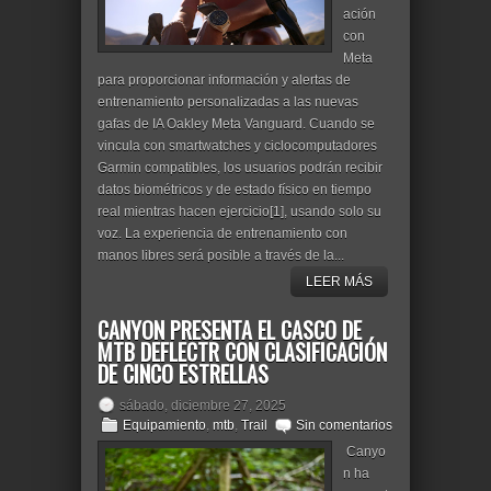
ación
con
Meta
para proporcionar información y alertas de
entrenamiento personalizadas a las nuevas
gafas de IA Oakley Meta Vanguard. Cuando se
vincula con smartwatches y ciclocomputadores
Garmin compatibles, los usuarios podrán recibir
datos biométricos y de estado físico en tiempo
real mientras hacen ejercicio[1], usando solo su
voz. La experiencia de entrenamiento con
manos libres será posible a través de la...
LEER MÁS
CANYON PRESENTA EL CASCO DE
MTB DEFLECTR CON CLASIFICACIÓN
DE CINCO ESTRELLAS
sábado, diciembre 27, 2025
Equipamiento
,
mtb
,
Trail
Sin comentarios
Canyo
n ha