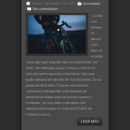
viernes, diciembre 26, 2025
Accesorios
Sin comentarios
Cuand
o el
tiempo
se
atrasa
y los
días se
acortan
, hay algo que importa más en la bicicleta: ser
visto. Sin embargo, para Canyon, esto no es
solo una preocupación estacional, sino una
parte integral del diseño de sus bicicletas. En la
gama de bicicletas Canyon encontrarás
soluciones inteligentes y tecnología de
iluminación fiable para un paseo seguro y
confiable, ya sea antes o después del
atardecer.Descubre el sistema ECLIPS de
Canyon y cinco...
LEER MÁS