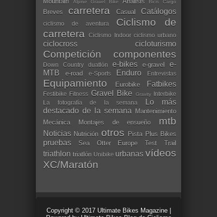
Mountain
Análisis
Alpine Gravel Bike
Bicis Cargo
carretera
Catálogos
Breves
Casual
Ciclismo de
ciclismo de aventura
carretera
Ciclismo Indoor
ciclismo urbano
ciclocross
cicloturismo
Competición
componentes
e-bikes
e-
e-gravel
Down Country
duatlón
MTB
Enduro
e-road
e-Sports
Entrevistas
Equipamiento
Fatbikes
Eurobike
Gravel Bike
Festibike
Fitness
Interbike
Gravity
Lo más
La fotografía de la semana
destacado de la semana
Mantenimiento
mtb
Mecánica
Montajes de ensueño
otros
Noticias
Nutrición
Pista
Plus Bikes
pruebas
Sea Otter Europe
Test
Trail
vídeos
triathlon
urbanas
triatlón
Unibike
XC/Maratón
Copyright © 2017
Ultimate Bikes Magazine
|