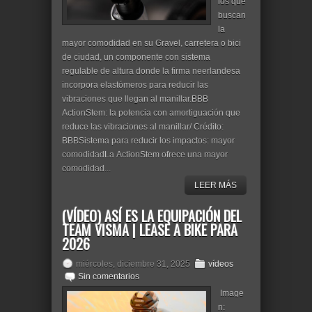
los que
buscan
la
mayor comodidad en su Gravel, carretera o bici
de ciudad, un componente con sistema
regulable de altura donde la firma neerlandesa
incorpora elastómeros para reducir las
vibraciones que llegan al manillar.BBB
ActionStem: la potencia con amortiguación que
reduce las vibraciones al manillar/ Crédito:
BBBSistema para reducir los impactos: mayor
comodidadLa ActionStem ofrece una mayor
comodidad...
LEER MÁS
(VÍDEO) ASÍ ES LA EQUIPACIÓN DEL
TEAM VISMA | LEASE A BIKE PARA
2026
miércoles, diciembre 31, 2025
vídeos
Sin comentarios
Image
n: