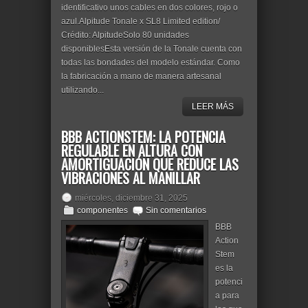
identificativo unos cables en dos colores, rojo o
azul.Alpitude Tonale x SL8 Limited edition/
Crédito: AlpitudeSolo 80 unidades
disponiblesEsta versión de la Tonale cuenta con
todas las bondades del modelo estándar. Como
la fabricación a mano de manera artesanal
utilizando...
LEER MÁS
BBB ACTIONSTEM: LA POTENCIA
REGULABLE EN ALTURA CON
AMORTIGUACIÓN QUE REDUCE LAS
VIBRACIONES AL MANILLAR
miércoles, diciembre 31, 2025
componentes
Sin comentarios
BBB
Action
Stem
es la
potenci
a para