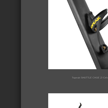
Topeak SHUTTLE CAGE Z/ Crédi