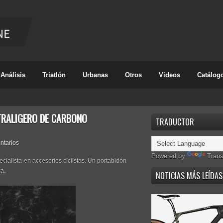
Análisis
Triatlón
Urbanas
Otros
Videos
Catálog
TRALIGERO DE CARBONO
TRADUCTOR
ntarios
Powered by
Trans
ialista en accesorios ciclistas. Un portabidón
za.
NOTICIAS MÁS LEÍDAS