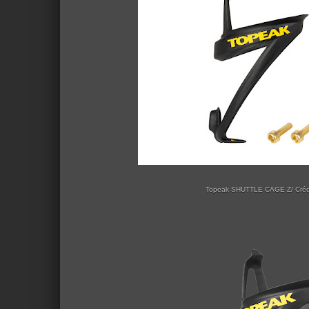
Topeak SHUTTLE CAGE Z/ Crédi