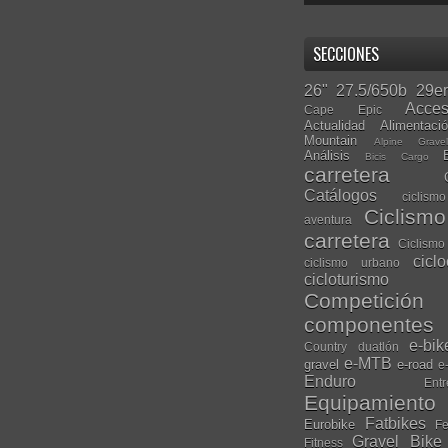
SECCIONES
26"
27.5/650b
29er
Acces
Cape Epic
Actualidad
Alimentaci
Mountain
Alpine Grave
Análisis
Bicis Cargo
carretera
Catálogos
ciclis
Ciclism
aventura
carretera
Ciclismo
cicl
ciclismo urbano
cicloturismo
Competición
componentes
e-bik
Country
duatlón
e-MTB
gravel
e-road
e
Enduro
Entr
Equipamiento
Fatbikes
Eurobike
Fe
Gravel Bike
Fitness