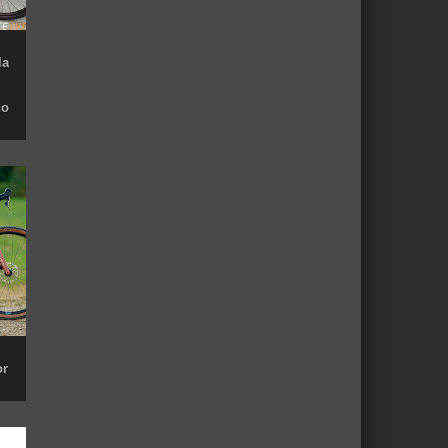
la
do
or