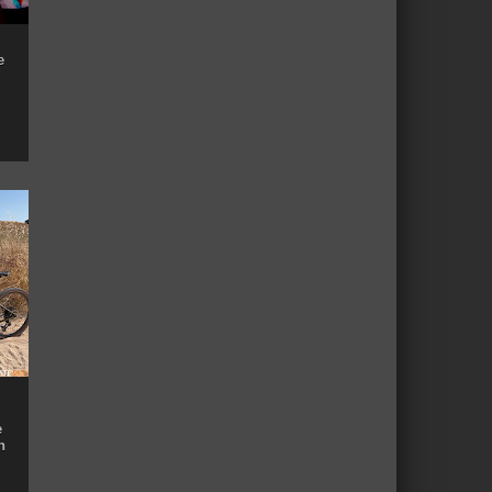
e
e
n