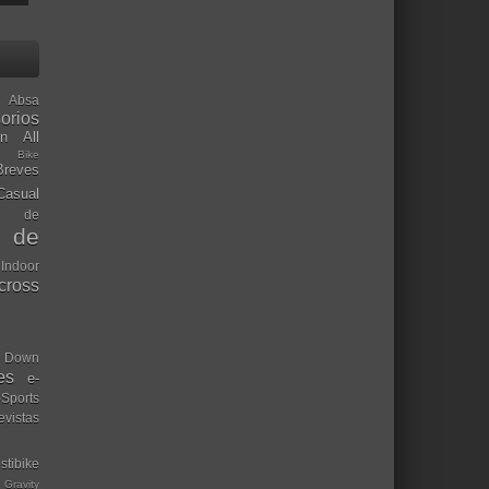
Absa
orios
ón
All
l Bike
Breves
Casual
mo de
o de
 Indoor
ocross
Down
es
e-
-Sports
evistas
stibike
Gravity