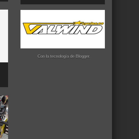
Con la tecnología de
Blogger
.