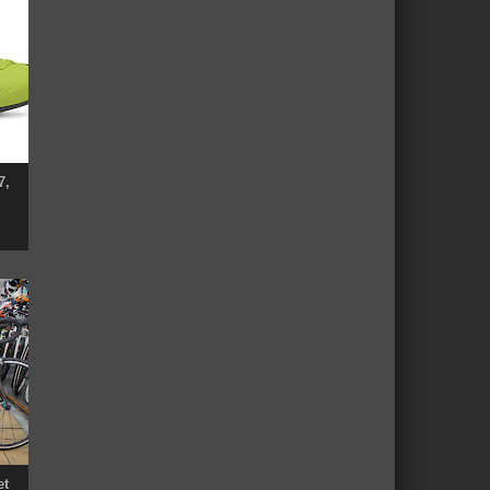
7,
et