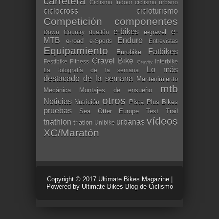
carretera
Ciclismo Indoor
ciclismo urbano
ciclocross
cicloturismo
Competición
componentes
e-bikes
e-
e-gravel
Down Country
duatlón
MTB
Enduro
e-road
e-Sports
Entrevistas
Equipamiento
Fatbikes
Eurobike
Gravel Bike
Festibike
Fitness
Interbike
Gravity
Lo más
La fotografía de la semana
destacado de la semana
Mantenimiento
mtb
Mecánica
Montajes de ensueño
otros
Noticias
Nutrición
Pista
Plus Bikes
pruebas
Sea Otter Europe
Test
Trail
vídeos
triathlon
urbanas
triatlón
Unibike
XC/Maratón
Copyright © 2017
Ultimate Bikes Magazine
|
Powered by
Ultimate Bikes Blog de Ciclismo