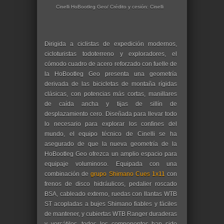
Cinelli HoBootleg Geo/ Crédito y cesión: Cinelli
Dirigida a ciclistas de expedición modernos,
cicloturistas todoterreno y exploradores, el
cómodo cuadro de acero reforzado con fuelle de
la HoBootleg Geo presenta una geometría
derivada de las bicicletas de montaña rígidas
clásicas, con potencias más cortas, manillares
de caída ancha y tijas de sillín de
desplazamiento cero. Diseñada para llevar todo
lo necesario para explorar los confines del
mundo, el equipo técnico de Cinelli se ha
asegurado de que la nueva geometría de la
HoBootleg Geo ofrezca un amplio espacio para
equipaje voluminoso. Equipada con una
combinación de
grupo Shimano Cues 1x11
con
frenos de disco hidráulicos, pedalier roscado
BSA, cableado externo, ruedas con llantas WTB
ST acopladas a bujes Shimano fiables y fáciles
de mantener, y cubiertas WTB Ranger duraderas