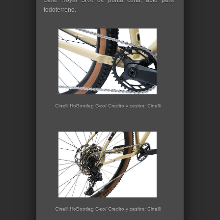
Selle Royal SRX de punta corta, apto para
todoterreno.
Cinelli HoBootleg Geo/ Crédito y cesión: Cinelli
Cinelli HoBootleg Geo/ Crédito y cesión: Cinelli