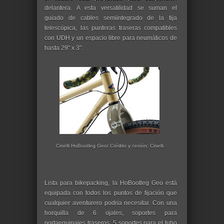
delantera. A esta versatilidad se suman el
guiado de cables semiintegrado de la tija
telescópica, las punteras traseras compatibles
con UDH y un espacio libre para neumáticos de
hasta 29" x 3".
Cinelli HoBootleg Geo/ Crédito y cesión: Cinelli
Lista para bikepacking, la HoBootleg Geo está
equipada con todos los puntos de fijación que
cualquier aventurero podría necesitar. Con una
horquilla de 6 ojales, soportes para
portaequipajes traseros, 5 soportes para el tubo