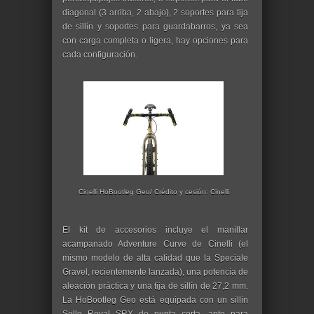
diagonal (3 arriba, 2 abajo), 2 soportes para tija
de sillín y soportes para guardabarros, ya sea
con carga completa o ligera, hay opciones para
cada configuración.
Cinelli HoBootleg Geo/ Crédito y cesión: Cinelli
El kit de accesorios incluye el manillar
acampanado Adventure Curve de Cinelli (el
mismo modelo de alta calidad que la Speciale
Gravel, recientemente lanzada), una potencia de
aleación práctica y una tija de sillín de 27,2 mm.
La HoBootleg Geo está equipada con un sillín