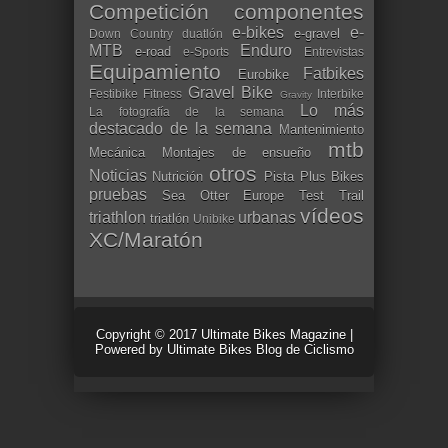
Competición
componentes
e-bikes
e-
e-gravel
Down Country
duatlón
MTB
Enduro
e-road
e-Sports
Entrevistas
Equipamiento
Fatbikes
Eurobike
Gravel Bike
Festibike
Fitness
Interbike
Gravity
Lo más
La fotografía de la semana
destacado de la semana
Mantenimiento
mtb
Mecánica
Montajes de ensueño
otros
Noticias
Nutrición
Pista
Plus Bikes
pruebas
Sea Otter Europe
Test
Trail
vídeos
triathlon
urbanas
triatlón
Unibike
XC/Maratón
Copyright © 2017
Ultimate Bikes Magazine
|
Powered by
Ultimate Bikes Blog de Ciclismo