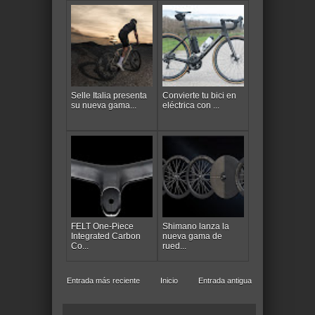
Selle Italia presenta
Convierte tu bici en
su nueva gama...
eléctrica con ...
FELT One-Piece
Shimano lanza la
Integrated Carbon
nueva gama de
Co...
rued...
Entrada más reciente
Inicio
Entrada antigua