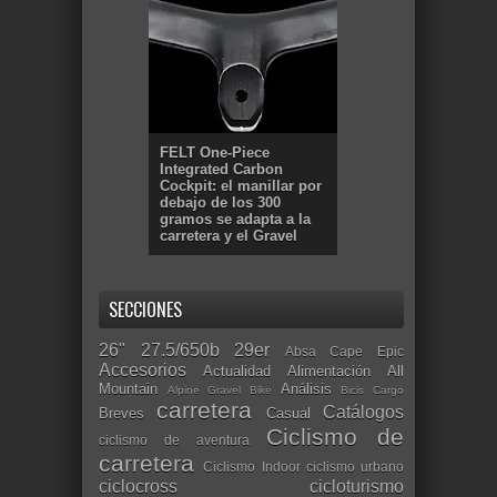
FELT One-Piece
Integrated Carbon
Cockpit: el manillar por
debajo de los 300
gramos se adapta a la
carretera y el Gravel
SECCIONES
26"
27.5/650b
29er
Absa Cape Epic
Accesorios
Actualidad
Alimentación
All
Mountain
Análisis
Alpine Gravel Bike
Bicis Cargo
carretera
Catálogos
Breves
Casual
Ciclismo de
ciclismo de aventura
carretera
Ciclismo Indoor
ciclismo urbano
ciclocross
cicloturismo