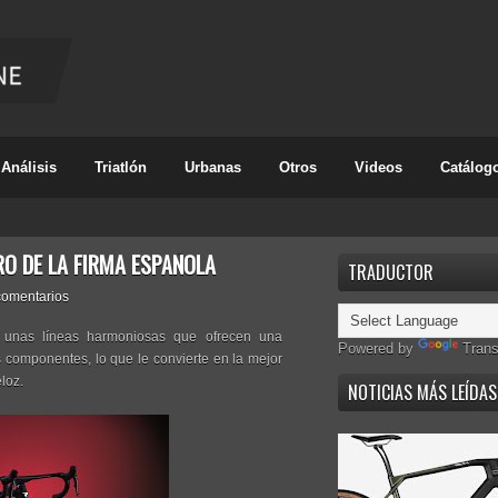
Análisis
Triatlón
Urbanas
Otros
Videos
Catálog
RO DE LA FIRMA ESPAÑOLA
TRADUCTOR
comentarios
 unas líneas harmoniosas que ofrecen una
Powered by
Trans
 componentes, lo que le convierte en la mejor
loz.
NOTICIAS MÁS LEÍDAS