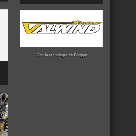
Con la tecnología de
Blogger
.