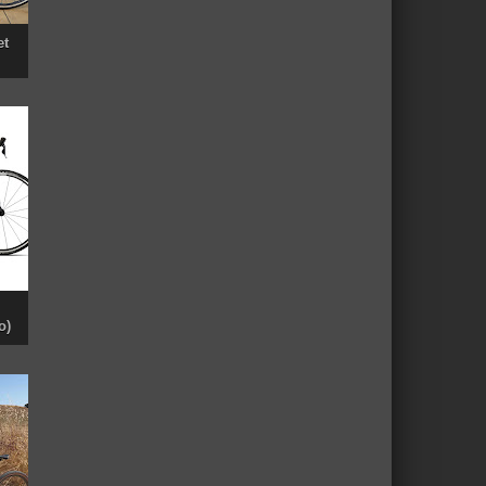
et
o)