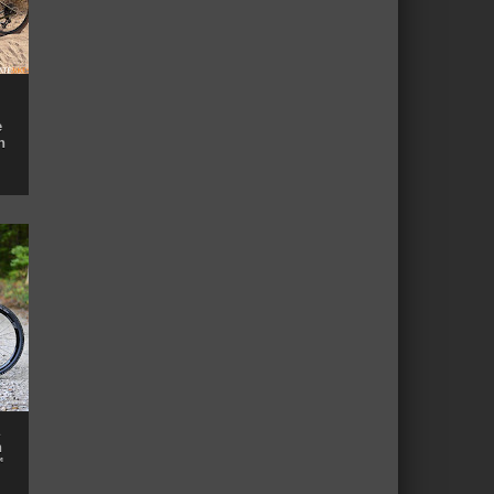
e
n
n
™