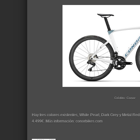
Crédito: Conor
Hay tres colores existentes, White Pearl, Dark Grey y Metal R
4.499€. Más información: conorbikes.com