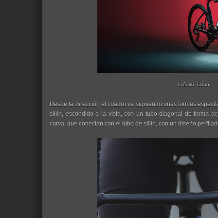
Crédito: Conor
Desde la dirección el cuadro va siguiendo unas formas específi
sillín, escondido a la vista, con un tubo diagonal de forma a
curva, que conectan con el tubo de sillín, con un diseño perfilad