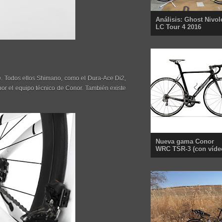
Análisis: Ghost Nivol
LC Tour 4 2016
e. Todos ellos Shimano, como el Dura-Ace Di2,
or el equipo técnico de Conor. También existe
Nueva gama Conor
WRC TSR-3 (con víde