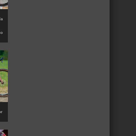
la
do
or