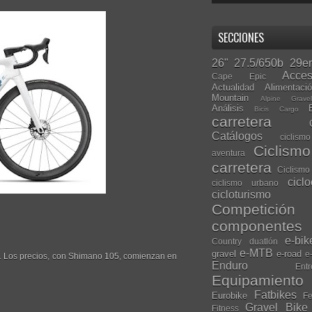
SECCIONES
26"
27.5/650b
29er
Acces
Cape Epic
Actualidad
Alimentaci
Mountain
Alpine Grave
Análisis
Bicis Cargo
carretera
Catálogos
ciclis
Ciclism
aventura
carretera
Ciclismo
cicl
ciclismo urbano
cicloturismo
Competición
componentes
e-bik
Country
duatlón
e-MTB
gravel
e-road
e
ed. Los precios, con Shimano 105, comienzan en
Enduro
Entr
Equipamiento
Fatbikes
Eurobike
Fe
Gravel Bike
Fitness