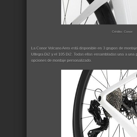
Crédito: Conor
La Conor Volcano Aero está disponible en 3 grupos de montaj
Ultegra Di2 y el 105 Di2. Todas ellas ensambladas una a una p
opciones de montaje personalizado.