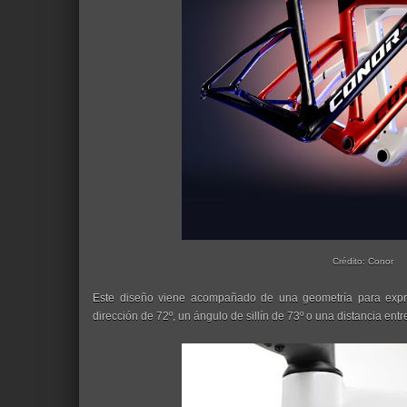
Crédito: Conor
Este diseño viene acompañado de una geometría para expri
dirección de 72º, un ángulo de sillín de 73º o una distancia ent