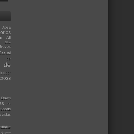
Absa
orios
ón
All
l Bike
Breves
Casual
mo de
o de
 Indoor
ocross
Down
es
e-
-Sports
evistas
stibike
Gravity