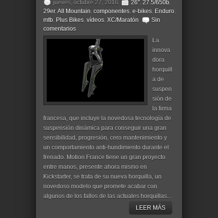
jueves, octubre 27, 2016
26"
,
27.5/650b
,
29er
,
All Mountain
,
componentes
,
e-bikes
,
Enduro
,
mtb
,
Plus Bikes
,
vídeos
,
XC/Maratón
Sin
comentarios
La
innova
dora
horquill
a de
suspen
sión de
la firma
francesa, que incluye la novedosa tecnología de
suspensión dinámica para conseguir una gran
sensibilidad, progresión, cero mantenimiento y
un comportamiento anti-hundimiento durante el
frenado. Motion France tiene un gran proyecto
entre manos, presente ahora mismo en
Kickstarter, se trata de su nueva horquilla, un
novedoso modelo que promete acabar con
algunos de los fallos de las actuales horquillas...
LEER MÁS