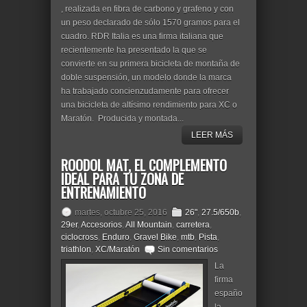
, realizada en fibra de carbono y grafeno y con
un peso declarado de sólo 1570 gramos para el
cuadro. RDR Italia es una firma italiana que
recientemente ha presentado la que se
convierte en su primera bicicleta de montaña de
doble suspensión, un modelo donde la marca
ha trabajado concienzudamente para ofrecer
una bicicleta de altísimo rendimiento para XC o
Maratón. Producida y montada...
LEER MÁS
ROODOL MAT, EL COMPLEMENTO
IDEAL PARA TU ZONA DE
ENTRENAMIENTO
martes, octubre 25, 2016
26"
,
27.5/650b
,
29er
,
Accesorios
,
All Mountain
,
carretera
,
ciclocross
,
Enduro
,
Gravel Bike
,
mtb
,
Pista
,
triathlon
,
XC/Maratón
Sin comentarios
La
firma
españo