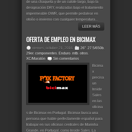
de una chaqueta y de un culote largo, bajo la
designación DRY, realizadas bajo el tratamiento
impermeable DWR, que permite pedalear en
otoño o invierno con cualquier temperatura...
LEER MÁS
OFERTA DE EMPLEO EN BICIMAX
viernes, octubre 21, 2016
26"
,
27.5/650b
,
29er
,
componentes
,
Enduro
,
mtb
,
otros
,
XC/Maratón
Sin comentarios
Bicima
x
precisa
un
Inside
Sales
en las
oficina
s de Bicimax en Portugal. Bicimax busca una
persona que hable perfectamente español para
trabajar en sus oficinas centrales de Marinha
Grande, en Portugal, como Inside Sales. La