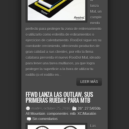
la
lanza
Mat, un
comple
mento
perfecto para proteger tu zona de entrenamiento
o utilizarlo como esterilla de estiramientos o
ejercicios de calentamiento. RooDol sigue en su
constante crecimiento, ofreciendo productos de
gran calidad a sus clientes, por ello la firma
catalana presenta el nuevo RooDol Mat, ideado
para tener una tarea multiusos, ya que logra
proteger la superficie a la hora de utilizar tu
rodillo (o el rodillo en...
LEER MÁS
FFWD LANZA LAS OUTLAW, SUS
PRIMERAS RUEDAS PARA MTB
martes, octubre 25, 2016
26"
,
27.5/650b
,
All Mountain
,
componentes
,
mtb
,
XC/Maratón
Sin comentarios
Las