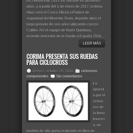
UCI WorldTour 2013-16, durante los próximos
años, y a partir del 1 de enero de 2017, la firma
Abus será el Casco Oficial y Partner de
seguridad del Movistar Team, dejando atrás el
largo periodo de seis años utilizando cascos
Catlike. Así el equipo de Nairo Quintana,
reciente vencedor de la Vuelta a España 2016,...
LEER MÁS
CORIMA PRESENTA SUS RUEDAS
PARA CICLOCROSS
viernes, octubre 28, 2016
ciclocross
,
componentes
Sin comentarios
La
apuest
a por el
ciclocr
oss de
la firma
frances
a, un
modelo de alta gama realizado en fibra de