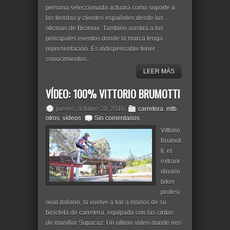
persona seleccionada actuará como soporte a
las tiendas y clientes españoles desde las
oficinas de Bicimax. También asistirá a los
principales eventos donde la marca tenga
representación. Es indispensable tener
conocimientos...
LEER MÁS
VÍDEO: 100% VITTORIO BRUMOTTI
jueves, octubre 20, 2016
carretera
,
mtb
,
otros
,
vídeos
Sin comentarios
Vittorio
Brumot
ti, el
extraor
dinario
biker
profesi
onal italiano, la vuelve a liar a manos de su
bicicleta de carretera, equipada con las cintas
de manillar Supacaz. Un último vídeo donde nos