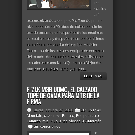
no
continu
ará
esponsorizando a equipos Pro Tour de primer
nivel después de 20 años de éxitos, donde ha
estado presente en los podios de las máximas
competiciones, y después de ser en los últimos
seis años el proveedor del equipo Movistar
Team, uno de los mejores equipos de carretera
del mundo, donde están presentes ciclistas tan
importantes como Nairo Quintana o Alejandro
Valverde. Pepe del Ramo (General...
LEER MÁS
FI'ZI:K M3B UOMO, EL CALZADO
TOPE DE GAMA PARA MTB DE LA
FIRMA
jueves, octubre 27, 2016
26"
,
29er
,
All
Mountain
,
ciclocross
,
Enduro
,
Equipamiento
,
Fatbikes
,
mtb
,
Plus Bikes
,
vídeos
,
XC/Maratón
Sin comentarios
El