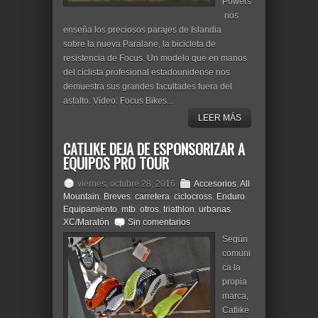
Powers
nos
enseña los preciosos parajes de Islandia
sobre la nueva Paralane, la bicicleta de
resistencia de Focus. Un modelo que en manos
del ciclista profesional estadounidense nos
demuestra sus grandes facultades fuera del
asfalto. Vídeo: Focus Bikes...
LEER MÁS
CATLIKE DEJA DE ESPONSORIZAR A
EQUIPOS PRO TOUR
viernes, octubre 28, 2016
Accesorios
,
All
Mountain
,
Breves
,
carretera
,
ciclocross
,
Enduro
,
Equipamiento
,
mtb
,
otros
,
triathlon
,
urbanas
,
XC/Maratón
Sin comentarios
Según
comuni
ca la
propia
marca,
Catlike