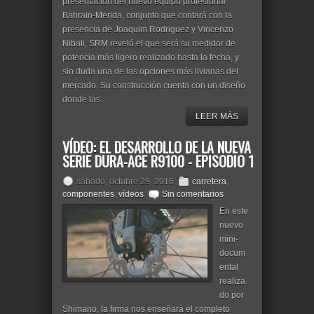
presentación del nuevo equipo profesional
Bahrain-Merida, conjunto que contará con la
presencia de Joaquim Rodriguez y Vincenzo
Nibali, SRM reveló el que será su medidor de
potencia más ligero realizado hasta la fecha, y
sin duda una de las opciones más livianas del
mercado. Su construcción cuenta con un diseño
donde las...
LEER MÁS
VÍDEO: EL DESARROLLO DE LA NUEVA
SERIE DURA-ACE R9100 - EPISODIO 1
sábado, octubre 29, 2016
carretera
,
componentes
,
vídeos
Sin comentarios
En este
nuevo
mini-
docum
ental
realiza
do por
Shimano, la firma nos enseñará el completo