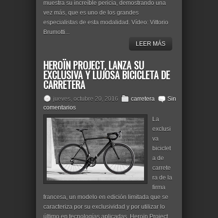
muestra su increíble pericia, demostrando una
vez más, que es uno de los grandes
especialistas de esta modalidad. Vídeo: Vittorio
Brumotti...
LEER MÁS
HEROÏN PROJECT, LANZA SU
EXCLUSIVA Y LUJOSA BICICLETA DE
CARRETERA
jueves, octubre 20, 2016
carretera
Sin
comentarios
La
exclusi
va
biciclet
a de
carrete
ra de la
firma
francesa, un modelo en edición limitada que se
caracteriza por su exclusividad y por utilizar lo
último en tecnologías aplicadas. Heroïn Project