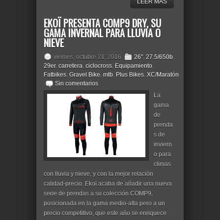
LEER MÁS
EKOÏ PRESENTA COMP9 DRY, SU
GAMA INVERNAL PARA LLUVIA O
NIEVE
viernes, octubre 21, 2016
26"
,
27.5/650b
,
29er
,
carretera
,
ciclocross
,
Equipamiento
,
Fatbikes
,
Gravel Bike
,
mtb
,
Plus Bikes
,
XC/Maratón
Sin comentarios
La
gama
de
prenda
s de
inviern
o para
climas
con lluvia y nieve, y con la mejor relación
calidad-precio. Ekoï acaba de añadir una nueva
serie de prendas a su colección COMP9,
posicionada en la gama medio-alta pero a un
precio competitivo, que este año se enriquece