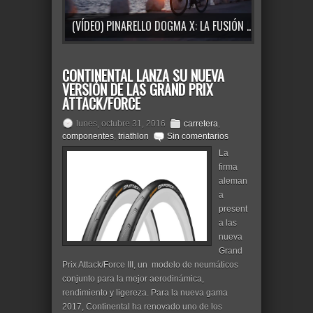
(VÍDEO) PINARELLO DOGMA X: LA FUSIÓN PERFECTA ENTRE RESISTENCIA Y GRAN RENDIMIENTO
CONTINENTAL LANZA SU NUEVA
VERSIÓN DE LAS GRAND PRIX
ATTACK/FORCE
lunes, octubre 31, 2016
carretera
,
componentes
,
triathlon
Sin comentarios
La
firma
aleman
a
present
a las
nueva
Grand
Prix Attack/Force III, un modelo de neumáticos
conjunto para la mejor aerodinámica,
rendimiento y ligereza. Para la nueva gama
2017, Continental ha renovado uno de los