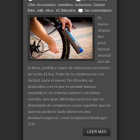
29er
,
Accesorios
,
carretera
,
ciclocross
,
Gravel
Bike
,
mtb
,
otros
,
XC/Maratón
Sin comentarios
El
nuevo
disposi
tivo
para
talonar
neumát
icos de
la firma, portátil y capaz de almacenar presiones
de hasta 11 bar. Fruto de la colaboración con
Airshot, nace el nuevo Tire Booster, un
dispositivo con el que es posible talonar
neumáticos en sistemas tubeless de forma
sencilla, una gran alternativa para los que no
dispongan de compresor o para aquellos que no
quieran gastarse tanto dinero en una
bomba/compresor, como la fabulosa Bontrager
TLR...
LEER MÁS