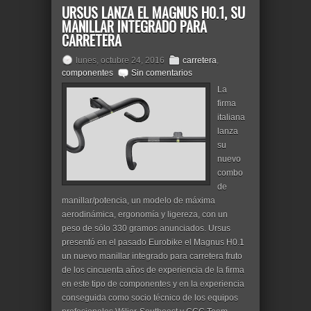
URSUS LANZA EL MAGNUS H0.1, SU
MANILLAR INTEGRADO PARA
CARRETERA
lunes, octubre 24, 2016
carretera
,
componentes
Sin comentarios
La
firma
italiana
lanza
su
nuevo
combo
de
manillar/potencia, un modelo de máxima
aerodinámica, ergonomía y ligereza, con un
peso de sólo 330 gramos anunciados. Ursus
presentó en el pasado Eurobike el Magnus H0.1
un nuevo manillar integrado para carretera fruto
de los cincuenta años de experiencia de la firma
en este tipo de componentes y en la experiencia
conseguida como socio técnico de los equipos