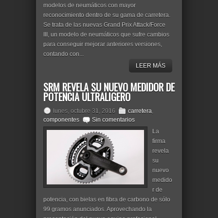
modelos de neumáticos con mayor
reconocimiento dentro de su gama de carretera.
Se trata de las nuevas Grand Prix Attack/Force
III, un modelo de neumáticos que sufre cambios
para conseguir mejorar anteriores versiones,
contando con...
LEER MÁS
SRM REVELA SU NUEVO MEDIDOR DE
POTENCIA ULTRALIGERO
lunes, octubre 31, 2016
carretera
,
componentes
Sin comentarios
La
firma
revela
su
nuevo
medido
r de
potencia, con bielas en fibra de carbono de sólo
99 gramos anunciados. Aprovechando la