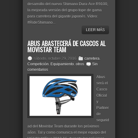
desarrollo del nuevo Shimano Dura-Ace R9100,
la mejorada versión del grupo tope de gama
para carretera del gigante japonés. Vídeo:
#RideShimano...
LEER MÁS
ABUS ABASTECERÁ DE CASCOS AL
MOVISTAR TEAM
sábado, octubre 29, 2016
carretera
,
Competición
,
Equipamiento
,
otros
Sin
comentarios
Abus
será el
Casco
Oficial
y
Partner
de
segurid
ad del Movistar Team durante los próximos
años. Tal y como comunica el mejor equipo del