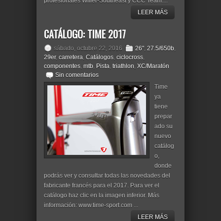
profesionales Wilier-Southeast y CCC Team....
LEER MÁS
CATÁLOGO: TIME 2017
sábado, octubre 22, 2016
26"
,
27.5/650b
,
29er
,
carretera
,
Catálogos
,
ciclocross
,
componentes
,
mtb
,
Pista
,
triathlon
,
XC/Maratón
Sin comentarios
Time
ya
tiene
prepar
ado su
nuevo
catálog
o,
donde
podrás ver y consultar todas las novedades del
fabricante francés para el 2017. Para ver el
catálogo haz clic en la imagen inferior. Más
información: www.time-sport.com ...
LEER MÁS