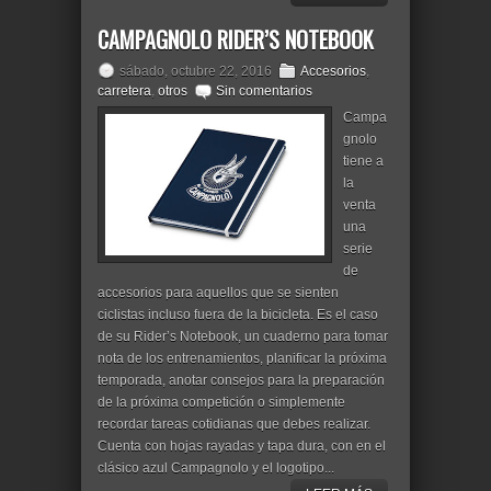
CAMPAGNOLO RIDER’S NOTEBOOK
sábado, octubre 22, 2016
Accesorios
,
carretera
,
otros
Sin comentarios
Campa
gnolo
tiene a
la
venta
una
serie
de
accesorios para aquellos que se sienten
ciclistas incluso fuera de la bicicleta. Es el caso
de su Rider’s Notebook, un cuaderno para tomar
nota de los entrenamientos, planificar la próxima
temporada, anotar consejos para la preparación
de la próxima competición o simplemente
recordar tareas cotidianas que debes realizar.
Cuenta con hojas rayadas y tapa dura, con en el
clásico azul Campagnolo y el logotipo...