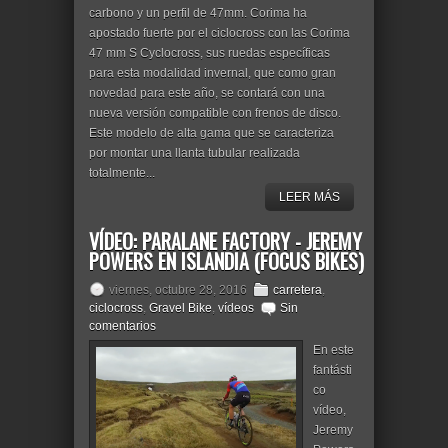
carbono y un perfil de 47mm. Corima ha
apostado fuerte por el ciclocross con las Corima
47 mm S Cyclocross, sus ruedas específicas
para esta modalidad invernal, que como gran
novedad para este año, se contará con una
nueva versión compatible con frenos de disco.
Este modelo de alta gama que se caracteriza
por montar una llanta tubular realizada
totalmente...
LEER MÁS
VÍDEO: PARALANE FACTORY - JEREMY
POWERS EN ISLANDIA (FOCUS BIKES)
viernes, octubre 28, 2016
carretera
,
ciclocross
,
Gravel Bike
,
vídeos
Sin
comentarios
En este
fantásti
co
vídeo,
Jeremy