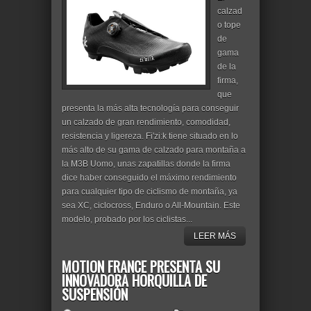
calzad
o tope
de
gama
de la
firma,
que
presenta la más alta tecnología para conseguir
un calzado de gran rendimiento, comodidad,
resistencia y ligereza. Fi'zi:k tiene situado en lo
más alto de su gama de calzado para montaña a
la M3B Uomo, unas zapatillas donde la firma
dice haber conseguido el máximo rendimiento
para cualquier tipo de ciclismo de montaña, ya
sea XC, ciclocross, Enduro o All-Mountain. Este
modelo, probado por los ciclistas...
LEER MÁS
MOTION FRANCE PRESENTA SU
INNOVADORA HORQUILLA DE
SUSPENSIÓN