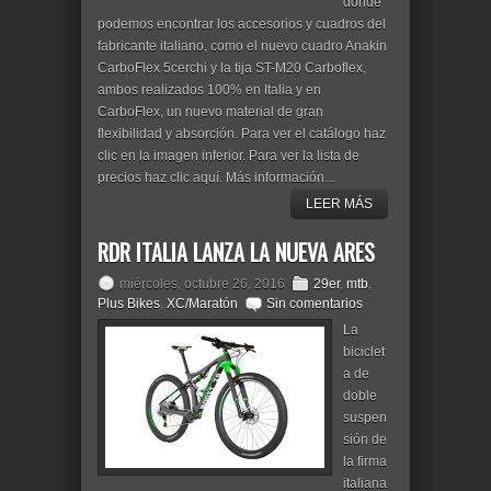
donde
podemos encontrar los accesorios y cuadros del
fabricante italiano, como el nuevo cuadro Anakin
CarboFlex 5cerchi y la tija ST-M20 Carboflex,
ambos realizados 100% en Italia y en
CarboFlex, un nuevo material de gran
flexibilidad y absorción. Para ver el catálogo haz
clic en la imagen inferior. Para ver la lista de
precios haz clic aquí. Más información...
LEER MÁS
RDR ITALIA LANZA LA NUEVA ARES
miércoles, octubre 26, 2016
29er
,
mtb
,
Plus Bikes
,
XC/Maratón
Sin comentarios
La
biciclet
a de
doble
suspen
sión de
la firma
italiana