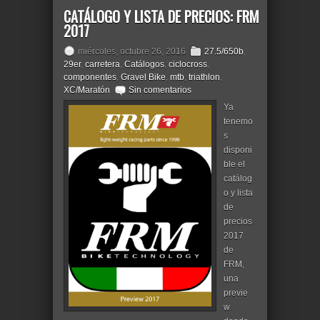
CATÁLOGO Y LISTA DE PRECIOS: FRM
2017
miércoles, octubre 26, 2016
27.5/650b
,
29er
,
carretera
,
Catálogos
,
ciclocross
,
componentes
,
Gravel Bike
,
mtb
,
triathlon
,
XC/Maratón
Sin comentarios
Ya
tenemo
s
disponi
ble el
catálog
o y lista
de
precios
2017
de
FRM,
una
previe
w