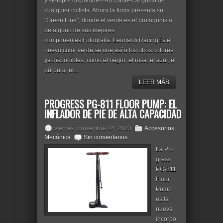
y siempre disponibles en colores al gusto de
cualquier ciclista. Ahora la firma presenta su
"Green Line", donde el verde es el protagonista
de alguno de sus mejores
componentes.Fotografía: Leonardi RacingEste
nuevo color verde se une así a los otros colores
ya disponibles, como el negro, el rosa, el azul, el
púrpura, el...
LEER MÁS
PROGRESS PG-811 FLOOR PUMP: EL
INFLADOR DE PIE DE ALTA CAPACIDAD
viernes, noviembre 24, 2023
Accesorios
,
Mecánica
Sin comentarios
La Pro
gress
PG-811
Floor
Pump
es la
nueva
incorpo