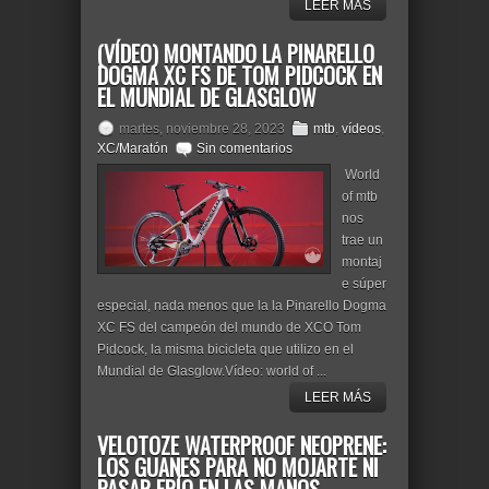
LEER MÁS
(VÍDEO) MONTANDO LA PINARELLO
DOGMA XC FS DE TOM PIDCOCK EN
EL MUNDIAL DE GLASGLOW
martes, noviembre 28, 2023
mtb
,
vídeos
,
XC/Maratón
Sin comentarios
World
of mtb
nos
trae un
montaj
e súper
especial, nada menos que la la Pinarello Dogma
XC FS del campeón del mundo de XCO Tom
Pidcock, la misma bicicleta que utilizo en el
Mundial de Glasglow.Vídeo: world of ...
LEER MÁS
VELOTOZE WATERPROOF NEOPRENE:
LOS GUANES PARA NO MOJARTE NI