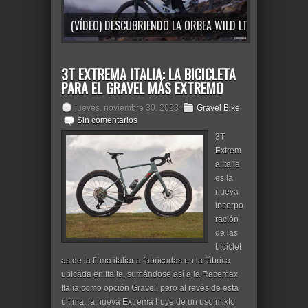
(VÍDEO) DESCUBRIENDO LA ORBEA WILD LT: LA E-MTB CON MOTOR AVINOX
3T EXTREMA ITALIA: LA BICICLETA
PARA EL GRAVEL MÁS EXTREMO
jueves, noviembre 30, 2023
Gravel Bike
Sin comentarios
3T
Extrem
a Italia
es la
nueva
incorpo
ración
de las
biciclet
as de la firma italiana fabricadas en la fábrica
ubicada en Italia, sumándose así a la Racemax
Italia como opción Gravel, pero al revés de esta
última, la nueva Extrema huye de un uso mixto