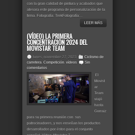
con la gran calidad de pintura y acabados que
atesora este programa de personalización de la
firma. Fotografía: TrekFotografía:...
LEER MÁS
(VÍDEO) LA PRIMERA
CONCENTRACIÓN 2024 DEL
MOVISTAR TEAM
lunes, noviembre 27, 2023
Ciclismo de
carretera
,
Competición
,
vídeos
Sin
comentarios
El
Movist
ar
Team
viajó
hasta
Gorraiz
para su primera reunión con sus
patrocinadores, y nos enseñan los productos
desarrollados por éstos para el conjunto