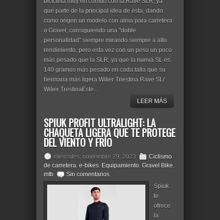
bicicleta muy en común con la Rave SLR, ya
que parte de la principal idea de ésta, dando
como origen un modelo con alma para carretera
o Gravel, consiguiendo una "doble
personalidad" siempre mirando siempre a alto
rendimiento, pero esta vez con un peso un poco
más pesado que la SLR, ya que la nueva SL es
140 gramos más pesado en cada talla que su
hermana más ligera.Wilier Triestina Rave SL/
Wilier TrestinaEste...
LEER MÁS
SPIUK PROFIT ULTRALIGHT: LA
CHAQUETA LIGERA QUE TE PROTEGE
DEL VIENTO Y FRÍO
miércoles, noviembre 29, 2023
Ciclismo
de carretera
,
e-bikes
,
Equipamiento
,
Gravel Bike
,
mtb
Sin comentarios
Spiuk
te
ofrece
la