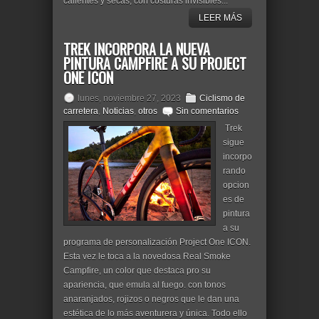
calientes y secas, con costuras invisibles...
LEER MÁS
TREK INCORPORA LA NUEVA
PINTURA CAMPFIRE A SU PROJECT
ONE ICON
lunes, noviembre 27, 2023
Ciclismo de
carretera
,
Noticias
,
otros
Sin comentarios
Trek
sigue
incorpo
rando
opcion
es de
pintura
a su
programa de personalización Project One ICON.
Esta vez le toca a la novedosa Real Smoke
Campfire, un color que destaca pro su
apariencia, que emula al fuego. con tonos
anaranjados, rojizos o negros que le dan una
estética de lo más aventurera y única. Todo ello