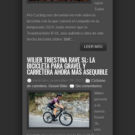
suizo
Tudor
Pro Cycling nos desvelan en este vídeo la
bicicleta con la que correrá el conjunto en la
temporada 2024, nada menos que la
Teammachine R 01, una auténtica obra de arte
hecha bicicleta.Vídeo: BMC...
LEER MÁS
WILIER TRIESTINA RAVE SL: LA
BICICLETA PARA GRAVEL Y
CARRETERA AHORA MÁS ASEQUIBLE
miércoles, noviembre 29, 2023
Ciclismo
de carretera
,
Gravel Bike
Sin comentarios
Wilier
present
a la
nueva
Ravel
SL,
una