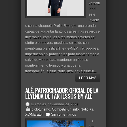
versatil
idad
este
inviern
o con la chaqueta Profit Ultralight, una prenda
capaz de aguantar tanto los aires más severos e
invernales, como los aires menos severos del
otoño o primavera gracias a su tejido con
membrana bielástica Thetwe-M2V, microporosa
impermeable y paravientos para mantenernos a
salvo de viento para mantener un óptimo
mantenimiento térmico y una buena
transpración. Spiuk Profit Ultralight/ SpiukSu...
LEER MÁS
ALÉ, PATROCINADOR OFICIAL DE LA
LEYENDA DE TARTESSOS BY ALÉ
miércoles, noviembre 29, 2023
cicloturismo
,
Competición
,
mtb
,
Noticias
,
XC/Maratón
Sin comentarios
La