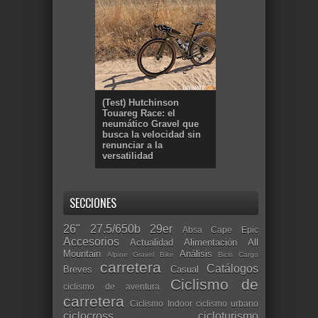
(Test) Hutchinson
Touareg Race: el
neumático Gravel que
busca la velocidad sin
renunciar a la
versatilidad
SECCIONES
26"
27.5/650b
29er
Absa Cape Epic
Accesorios
Actualidad
Alimentación
All
Mountain
Análisis
Alpine Gravel Bike
Bicis Cargo
carretera
Catálogos
Breves
Casual
Ciclismo de
ciclismo de aventura
carretera
Ciclismo Indoor
ciclismo urbano
ciclocross
cicloturismo