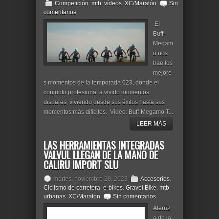
Competición
,
mtb
,
vídeos
,
XC/Maratón
Sin
comentarios
El
Buff-
Megam
o nos
trae los
mejore
s momentos de la temporada 023, donde el
conjunto profesional a vivido momentos
dispares, viviendo desde sus éxitos hasta sus
momentos más difíciles. Vídeo: Buff-Megamo T...
LEER MÁS
LAS HERRAMIENTAS INTEGRADAS
VALVUL LLEGAN DE LA MANO DE
CALIRU IMPORT SLU
martes, noviembre 28, 2023
Accesorios
,
Ciclismo de carretera
,
e-bikes
,
Gravel Bike
,
mtb
,
urbanas
,
XC/Maratón
Sin comentarios
Aterriz
a de la