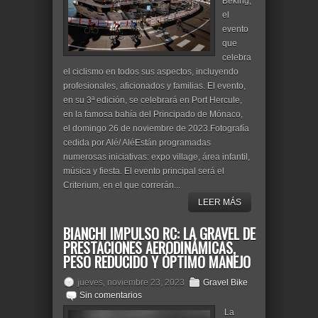
Beking,
el
evento
que
celebra
el ciclismo en todos sus aspectos, incluyendo
profesionales, aficionados y familias. El evento,
en su 3ª edición, se celebrará en Port Hercule,
en la famosa bahía del Principado de Mónaco,
el domingo 26 de noviembre de 2023.Fotografía
cedida por Alé/ AléEstán programadas
numerosas iniciativas: expo village, área infantil,
música y fiesta. El evento principal será el
Criterium, en el que correrán...
LEER MÁS
BIANCHI IMPULSO RC: LA GRAVEL DE
PRESTACIONES AERODINÁMICAS,
PESO REDUCIDO Y ÓPTIMO MANEJO
jueves, noviembre 23, 2023
Gravel Bike
Sin comentarios
La