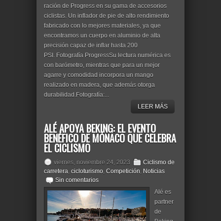
ración de Progress en su gama de accesorios
ciclistas. Un inflador de pie de alto rendimiento
fabricado con lo mejores materiales, ya que
encontramos un cuerpo en aluminio de alta
precisión capaz de inflar hasta 200
PSI. Fotografía ProgressSu lectura numérica es
con barómetro, mientras que para un mejor
agarre y comodidad incorpora un mango
realizado en madera, que además otorga
durabilidad.Fotografía:...
LEER MÁS
ALÉ APOYA BEKING: EL EVENTO
BENÉFICO DE MÓNACO QUE CELEBRA
EL CICLISMO
viernes, noviembre 24, 2023
Ciclismo de
carretera
,
cicloturismo
,
Competición
,
Noticias
Sin comentarios
Alé es
partner
de