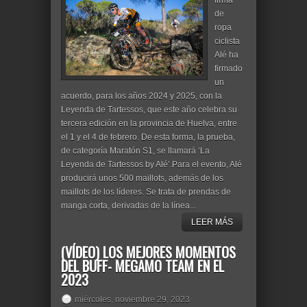
firma
de
ropa
ciclista
Alé ha
firmado
un
acuerdo, para los años 2024 y 2025, con la
Leyenda de Tartessos, que este año celebra su
tercera edición en la provincia de Huelva, entre
el 1 y el 4 de febrero. De esta forma, la prueba,
de categoría Maratón S1, se llamará ‘La
Leyenda de Tartessos by Alé’.Para el evento, Alé
producirá unos 500 maillots, además de los
maillots de los líderes. Se trata de prendas de
manga corta, derivadas de la línea...
LEER MÁS
(VÍDEO) LOS MEJORES MOMENTOS
DEL BUFF- MEGAMO TEAM EN EL
2023
miércoles, noviembre 29, 2023