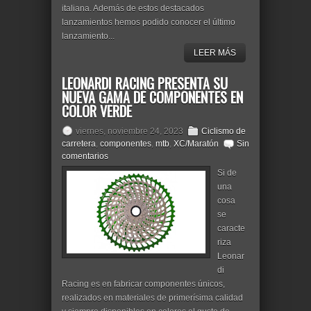
italiana. Además de estos destacados
lanzamientos hemos podido conocer el último
lanzamiento...
LEER MÁS
LEONARDI RACING PRESENTA SU
NUEVA GAMA DE COMPONENTES EN
COLOR VERDE
viernes, noviembre 24, 2023
Ciclismo de
carretera
,
componentes
,
mtb
,
XC/Maratón
Sin
comentarios
Si de
una
cosa
se
caracte
riza
Leonar
di
Racing es en fabricar componentes únicos,
realizados en materiales de primerísima calidad