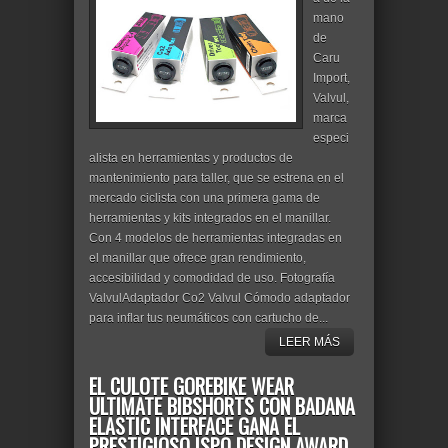
mano
de
Caru
Import,
Valvul,
marca
especi
alista en herramientas y productos de
mantenimiento para taller, que se estrena en el
mercado ciclista con una primera gama de
herramientas y kits integrados en el manillar.
Con 4 modelos de herramientas integradas en
el manillar que ofrece gran rendimiento,
accesibilidad y comodidad de uso. Fotografía
ValvulAdaptador Co2 Valvul Cómodo adaptador
para inflar tus neumáticos con cartucho de...
LEER MÁS
EL CULOTE GOREBIKE WEAR
ULTIMATE BIBSHORTS CON BADANA
ELASTIC INTERFACE GANA EL
PRESTIGIOSO ISPO DESIGN AWARD