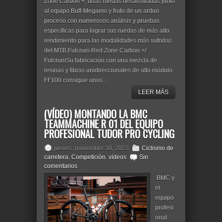
Zone Carbon +, unas ruedas desarrolladas junto
al equipo Buff-Megamo y fruto de un arduo
proceso con numerosos análisis y pruebas
específicas para lograr sus ruedas de más alto
rendimiento para las modalidades más sufridas
del MTB.Fulcrum Red Zone Carbon +/
FulcrumSu fabricación con una mezcla de
resinas y fibras unidireccionales de alto módulo
FF100 consigue unos...
LEER MÁS
(VÍDEO) MONTANDO LA BMC
TEAMMACHINE R 01 DEL EQUIPO
PROFESIONAL TUDOR PRO CYCLING
jueves, noviembre 30, 2023
Ciclismo de
carretera
,
Competición
,
vídeos
Sin
comentarios
BMC y
el
equipo
profesi
onal