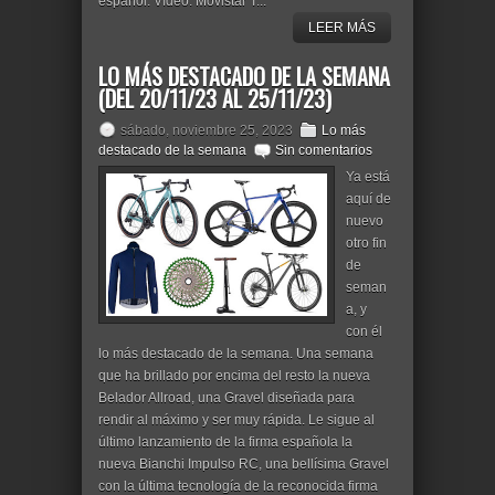
español. Vídeo: Movistar T...
LEER MÁS
LO MÁS DESTACADO DE LA SEMANA
(DEL 20/11/23 AL 25/11/23)
sábado, noviembre 25, 2023
Lo más
destacado de la semana
Sin comentarios
Ya está
aquí de
nuevo
otro fin
de
seman
a, y
con él
lo más destacado de la semana. Una semana
que ha brillado por encima del resto la nueva
Belador Allroad, una Gravel diseñada para
rendir al máximo y ser muy rápida. Le sigue al
último lanzamiento de la firma española la
nueva Bianchi Impulso RC, una bellísima Gravel
con la última tecnología de la reconocida firma