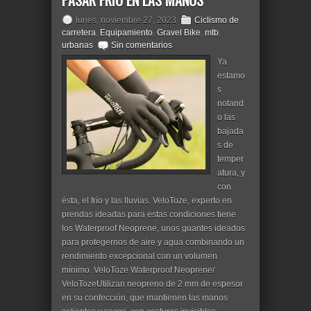
PASAR FRÍO EN LAS MANOS
lunes, noviembre 27, 2023
Ciclismo de
carretera
,
Equipamiento
,
Gravel Bike
,
mtb
,
urbanas
Sin comentarios
Ya
estamo
s
notand
o las
bajada
s de
temper
atura, y
con
ésta, el frío y las lluvias. VeloToze, experto en
prendas ideadas para estas condiciones tiene
los Waterproof Neoprene, unos guantes ideados
para protegernos de aire y agua combinando un
rendimiento excepcional con un volumen
mínimo. VeloToze Waterproof Neoprene/
VeloTozeUtilizan neopreno de 2 mm de espesor
en su confección, que mantienen las manos