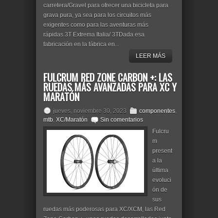
carretera/Gravel para ofrecer una bicicleta para
grava pura, ya sea para los circuitos más
exigentes como para las aventuras más
rápidas.3T Extrema Italia/ 3TDada esa
fabricación en la fábrica en...
LEER MÁS
FULCRUM RED ZONE CARBON +: LAS
RUEDAS MÁS AVANZADAS PARA XC Y
MARATÓN
jueves, noviembre 30, 2023
componentes
,
mtb
,
XC/Maratón
Sin comentarios
Fulcru
m
present
a la
última
evoluci
ón de
sus
ruedas más poderosas para XC/XCM, las Red