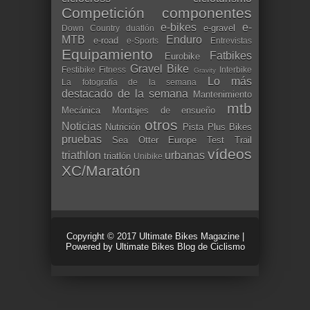
Competición
componentes
e-bikes
e-
e-gravel
Down Country
duatlón
MTB
Enduro
e-road
e-Sports
Entrevistas
Equipamiento
Fatbikes
Eurobike
Gravel Bike
Festibike
Fitness
Interbike
Gravity
Lo más
La fotografía de la semana
destacado de la semana
Mantenimiento
mtb
Mecánica
Montajes de ensueño
otros
Noticias
Nutrición
Pista
Plus Bikes
pruebas
Sea Otter Europe
Test
Trail
vídeos
triathlon
urbanas
triatlón
Unibike
XC/Maratón
Copyright © 2017
Ultimate Bikes Magazine
|
Powered by
Ultimate Bikes Blog de Ciclismo