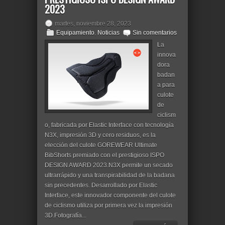
2023
martes, noviembre 28, 2023
Equipamiento
,
Noticias
Sin comentarios
La
innova
dora
badan
a para
culote
de
ciclism
o, fabricada por Elastic Interface con tecnología
N3X, impresión 3D y cero residuos, es la
elección del culote GOREWEAR Ultimate
BibShorts premiado con el prestigioso ISPO
DESIGN AWARD 2023.N3X permite un secado
ultrarrápido y una transpirabilidad de la badana
sin precedentes. Desarrollado por Elastic
Interface, este innovador componente del culote
de ciclismo utiliza por primera vez la impresión
3D.Fotografía...