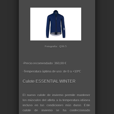
Fotografía: Q36.5
-Precio recomendado: 360,00 €
-Temperatura óptima de uso: de 0 a +10ºC
Culote ESSENTIAL WINTER
El nuevo culote de invierno permite mantener
los músculos del atleta a la temperatura idónea
incluso en las condiciones más duras. Este
culote de invierno se ha confeccionado