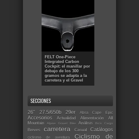
FELT One-Piece
Integrated Carbon
Cockpit: el manillar por
debajo de los 300
gramos se adapta a la
carretera y el Gravel
SECCIONES
26"
27.5/650b
29er
Absa Cape Epic
Accesorios
Actualidad
Alimentación
All
Mountain
Análisis
Alpine Gravel Bike
Bicis Cargo
carretera
Catálogos
Breves
Casual
Ciclismo de
ciclismo de aventura