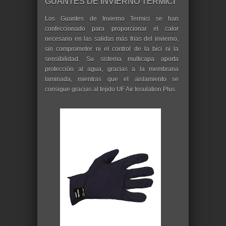
GUANTES DE INVIERNO TERMICI
Los Guantes de Invierno Termici se han
confeccionado para proporcionar el calor
necesario en las salidas más frías del invierno,
sin comprometer ni el control de la bici ni la
sensibilidad. Su sistema multicapa aporta
protección al agua, gracias a la membrana
laminada, mientras que el aislamiento se
consigue gracias al tejido UF Air Insulation Plus.