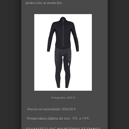
protección al viento frío.
Fotografía: Q36.5
-Precio recomendado: 850,00 €
-Temperatura óptima de uso: -5ºC a +5ºC