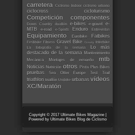
carretera
Ciclismo Indoor
ciclismo urbano
ciclocross
cicloturismo
Competición
componentes
e-bikes
e-
e-gravel
Down Country
duatlón
MTB
Enduro
e-road
e-Sports
Entrevistas
Equipamiento
Fatbikes
Eurobike
Gravel Bike
Festibike
Fitness
Interbike
Gravity
Lo más
La fotografía de la semana
destacado de la semana
Mantenimiento
mtb
Mecánica
Montajes de ensueño
otros
Noticias
Nutrición
Pista
Plus Bikes
pruebas
Sea Otter Europe
Test
Trail
vídeos
triathlon
urbanas
triatlón
Unibike
XC/Maratón
Copyright © 2017
Ultimate Bikes Magazine
|
Powered by
Ultimate Bikes Blog de Ciclismo