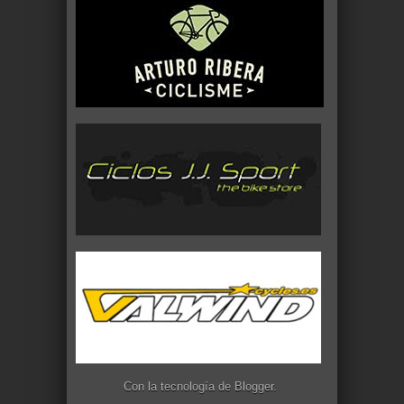
Con la tecnología de
Blogger
.