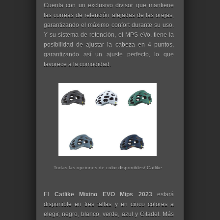
Cuenta con un exclusivo divisor que mantiene
las correas de retención alejadas de las orejas,
garantizando el máximo confort durante su uso.
Y su sistema de retención, el MPS eVo, tiene la
posibilidad de ajustar la cabeza en 4 puntos,
garantizando así un ajuste perfecto, lo que
favorece a la comodidad.
Todas las opciones de color disponibles/ Catlike
El
Catlike Mixino EVO Mips 2023
estará
disponible en tres tallas y en cinco colores a
elegir, negro, blanco, verde, azul y Citadel. Más