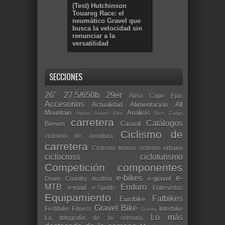
(Test) Hutchinson
Touareg Race: el
neumático Gravel que
busca la velocidad sin
renunciar a la
versatilidad
SECCIONES
26"
27.5/650b
29er
Absa Cape Epic
Accesorios
Actualidad
Alimentación
All
Mountain
Análisis
Alpine Gravel Bike
Bicis Cargo
carretera
Catálogos
Breves
Casual
Ciclismo de
ciclismo de aventura
carretera
Ciclismo Indoor
ciclismo urbano
ciclocross
cicloturismo
Competición
componentes
e-bikes
e-
e-gravel
Down Country
duatlón
MTB
Enduro
e-road
e-Sports
Entrevistas
Equipamiento
Fatbikes
Eurobike
Gravel Bike
Festibike
Fitness
Interbike
Gravity
Lo más
La fotografía de la semana