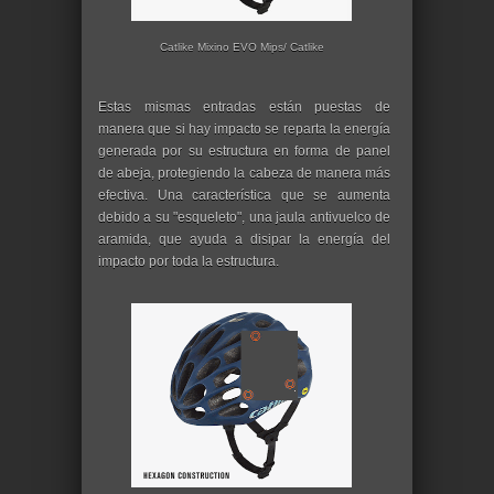
Catlike Mixino EVO Mips/ Catlike
Estas mismas entradas están puestas de
manera que si hay impacto se reparta la energía
generada por su estructura en forma de panel
de abeja, protegiendo la cabeza de manera más
efectiva. Una característica que se aumenta
debido a su "esqueleto", una jaula antivuelco de
aramida, que ayuda a disipar la energía del
impacto por toda la estructura.