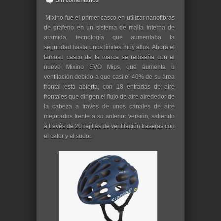
Sin comentarios
Mixino fue el primer casco en utilizar nanofibras
de grafeno en un sistema de malla interna de
aramida, tecnología que aumentaba la
seguridad hasta unos límites muy altos. Ahora el
famoso casco de la marca se rediseña con el
nuevo Mixino EVO Mips, que aumenta u
ventilación debido a que casi el 40% de su área
frontal está abierta, con 18 entradas de aire
frontales que dirigen el flujo de aire alrededor de
la cabeza a través de unos canales de aire
mejorados frente a su anterior versión, saliendo
a través de 20 rejillas de ventilación traseras con
el calor y el sudor.