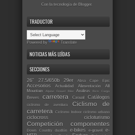
Con la tecnología de
Blogger
.
TRADUCTOR
Powered by
Translate
NOTICIAS MÁS LEÍDAS
SECCIONES
26"
27.5/650b
29er
Absa Cape Epic
Accesorios
Actualidad
Alimentación
All
Mountain
Análisis
Alpine Gravel Bike
Bicis Cargo
carretera
Catálogos
Breves
Casual
Ciclismo de
ciclismo de aventura
carretera
Ciclismo Indoor
ciclismo urbano
ciclocross
cicloturismo
Competición
componentes
e-bikes
e-
e-gravel
Down Country
duatlón