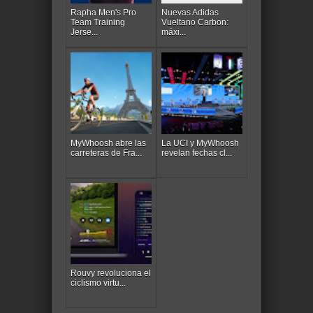
Rapha Men's Pro
Nuevas Adidas
Team Training
Vueltano Carbon:
Jerse...
máxi...
MyWhoosh abre las
La UCI y MyWhoosh
carreteras de Fra...
revelan fechas cl...
Rouvy revoluciona el
ciclismo virtu...