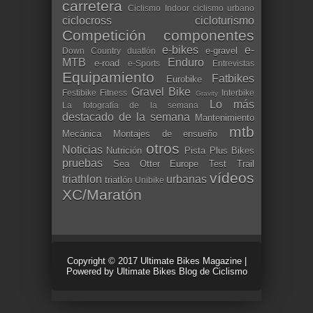
carretera
Ciclismo Indoor
ciclismo urbano
ciclocross
cicloturismo
Competición
componentes
e-bikes
e-
e-gravel
Down Country
duatlón
MTB
Enduro
e-road
e-Sports
Entrevistas
Equipamiento
Fatbikes
Eurobike
Gravel Bike
Festibike
Fitness
Interbike
Gravity
Lo más
La fotografía de la semana
destacado de la semana
Mantenimiento
mtb
Mecánica
Montajes de ensueño
otros
Noticias
Nutrición
Pista
Plus Bikes
pruebas
Sea Otter Europe
Test
Trail
vídeos
triathlon
urbanas
triatlón
Unibike
XC/Maratón
Copyright © 2017
Ultimate Bikes Magazine
|
Powered by
Ultimate Bikes Blog de Ciclismo