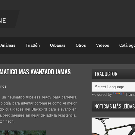
Análisis
Triatlón
Urbanas
Otros
Videos
Catálog
EUMÁTICO MÁS AVANZADO JAMÁS
TRADUCTOR
rios
Powered by
Trans
 un neumático tubeless ready para carretera
nología para intentar coronarse como el mejor
NOTICIAS MÁS LEÍDAS
o cualidades del Blackbird para elevarlo en
 pero siempre sin dejar de lado la resistencia,
tchinson.