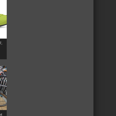
7,
et