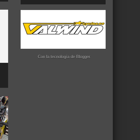
Con la tecnología de
Blogger
.