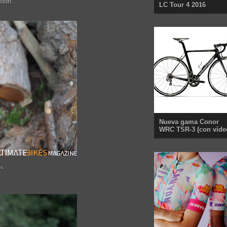
sión.
LC Tour 4 2016
Nueva gama Conor
WRC TSR-3 (con víde
os