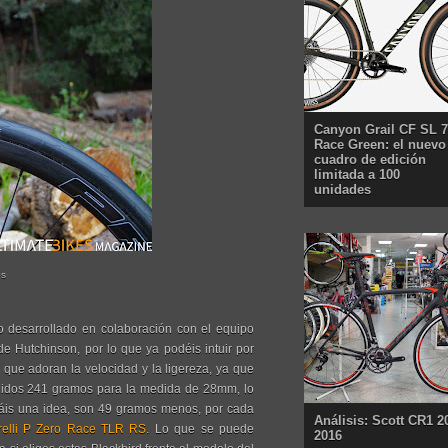
Canyon Grail CF SL 7
Race Green: el nuevo
cuadro de edición
limitada a 100
unidades
os
do desarrollado en colaboración con el equipo
 de Hutchinson, por lo que ya podéis intuir por
as que adoran la velocidad y la ligereza, ya que
didos 241 gramos para la medida de 28mm, lo
gáis una idea, son 49 gramos menos, por cada
Análisis: Scott CR1 2
relli P Zero Race TLR RS
. Lo que se puede
2016