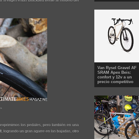
 si eliges estas Blackbird frente al modelo del
Van Rysel Gravel AF
SRAM Apex Beis:
confort y 12v a un
precio competitivo
os
 exprimimos los pedales, pero también en una
ft, logrando un gran agarre en las bajadas, otro