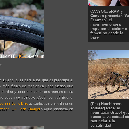
CANYON//SRAM y
Canyon presentan 'W
Femmes', el
movimiento para
impulsar el ciclismo
femenino desde la
base
os
e?" Bueno, pues para a los que os preocupa el
y más fáciles de montar en unas ruedas que
e pinchar y tener que poner una cámara en su
s que seas muy mañoso. ¿Algún contra? Bueno,
ogress Sonic Disc
utilizadas, pero si utilizas un
(Test) Hutchinson
Touareg Race: el
trager TLR Flash Charger
y agua jabonosa en
neumático Gravel qu
busca la velocidad si
renunciar a la
versatilidad