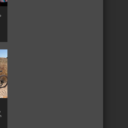
e
e
n