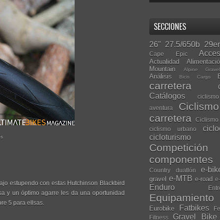
SECCIONES
26"
27.5/650b
29er
Acces
Cape Epic
Actualidad
Alimentaci
Mountain
Alpine Grave
Análisis
Bicis Cargo
carretera
Catálogos
ciclis
Ciclism
aventura
carretera
Ciclismo
cicl
ciclismo urbano
cicloturismo
os
Competición
componentes
e-bik
Country
duatlón
e-MTB
gravel
e-road
e
ajo estupendo con estas Hutchinson Blackbird
Enduro
Entr
asa y un óptimo agarre les da una oportunidad
Equipamiento
re 5 para ellsas.
Fatbikes
Eurobike
Fe
Gravel Bike
Fitness