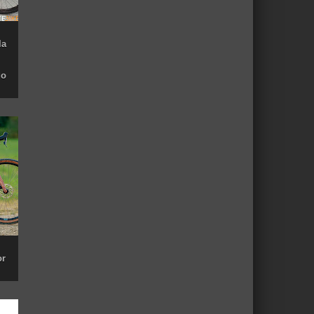
la
do
or