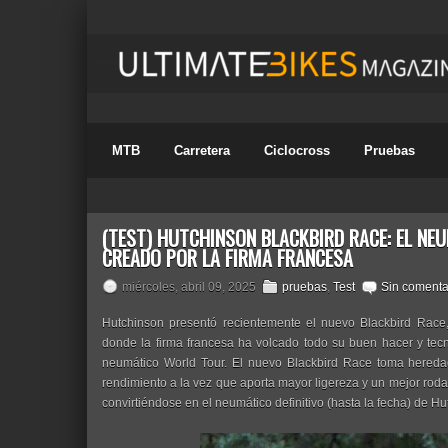
MTB
Carretera
Ciclocross
Pruebas
(TEST) HUTCHINSON BLACKBIRD RACE: EL N
CREADO POR LA FIRMA FRANCESA
miércoles, abril 09, 2025
pruebas
,
Test
Sin comenta
Hutchinson presentó recientemente el nuevo Blackbird Race,
donde la firma francesa ha volcado todo su buen hacer y tec
neumático World Tour. El nuevo Blackbird Race toma heredad
rendimiento a la vez que aporta mayor ligereza y un mejor rodar,
convirtiéndose en el neumático definitivo (hasta la fecha) de Hu