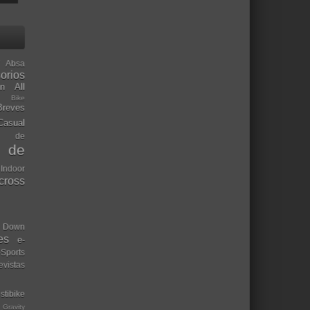
Absa
orios
ón
All
l Bike
Breves
Casual
mo de
o de
 Indoor
ocross
Down
es
e-
-Sports
evistas
stibike
Gravity