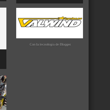
Con la tecnología de
Blogger
.