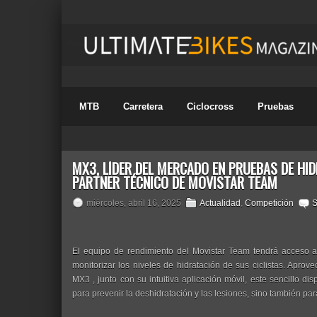
MTB
Carretera
Ciclocross
Pruebas
MX3, LÍDER DEL MERCADO EN PRUEBAS DE HID
PARTNER TÉCNICO DE MOVISTAR TEAM
miércoles, abril 16, 2025
Actualidad
,
Competición
S
El equipo de rendimiento del Movistar Team tendrá acceso 
monitorizar los niveles de hidratación de sus ciclistas. Aprove
MX3 , junto con su intuitiva aplicación móvil, este sencillo dis
para prevenir la deshidratación y las lesiones, sino también par