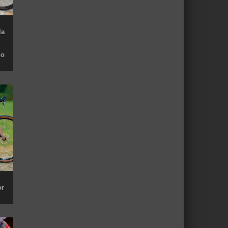
la
do
or