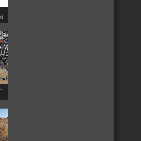
o)
et