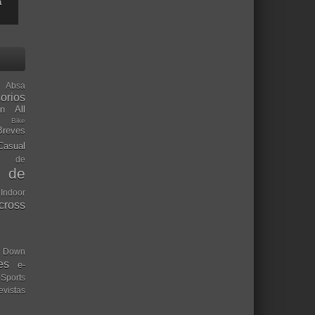
a
Absa
orios
ón
All
l Bike
Breves
Casual
mo de
o de
 Indoor
ocross
Down
es
e-
-Sports
evistas