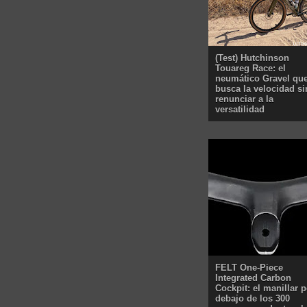
(Test) Hutchinson
Touareg Race: el
neumático Gravel qu
busca la velocidad si
renunciar a la
versatilidad
FELT One-Piece
Integrated Carbon
Cockpit: el manillar p
debajo de los 300