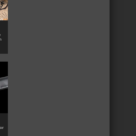
e
n
or