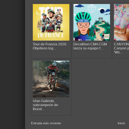
Tour de Francia 2026:
Decathlon CMA CGM
CANYON/
Objetivos log...
lanza su equipo f...
Canyon p
'We...
Ulan Galinski,
subcampeón de
Brasil...
Entrada más reciente
Inicio