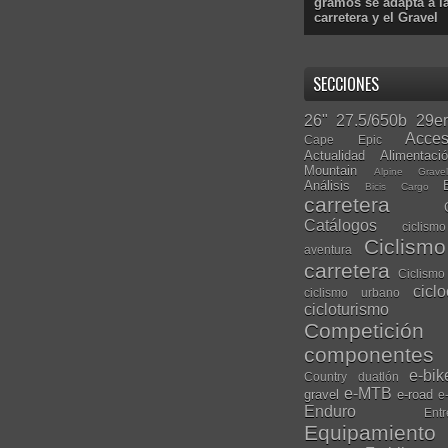
gramos se adapta a l
carretera y el Gravel
SECCIONES
26"
27.5/650b
29er
Acces
Cape Epic
Actualidad
Alimentaci
Mountain
Alpine Grave
Análisis
Bicis Cargo
carretera
Catálogos
ciclis
Ciclism
aventura
carretera
Ciclismo
cicl
ciclismo urbano
cicloturismo
Competición
componentes
e-bik
Country
duatlón
e-MTB
gravel
e-road
e
Enduro
Entr
Equipamiento