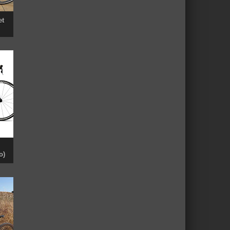
et
o)