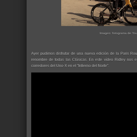
Imagen: fotograma de Yo
Ayer pudimos disfrutar de una nueva edición de la Paris Ro
renombre de todas las Clásicas. En este vídeo Ridley nos 
corredores del Uno-X en el "Infierno del Norte".