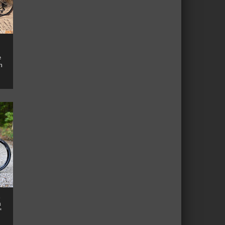
e
n
n
™