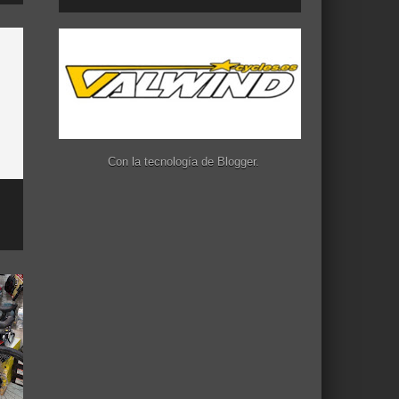
Con la tecnología de
Blogger
.