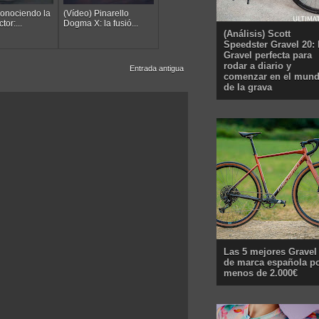
Conociendo la
(Vídeo) Pinarello
or:...
Dogma X: la fusió...
(Análisis) Scott
Speedster Gravel 20: 
Gravel perfecta para
rodar a diario y
Entrada antigua
comenzar en el mun
de la grava
Las 5 mejores Gravel
de marca española p
menos de 2.000€