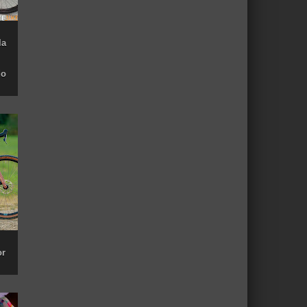
la
do
or