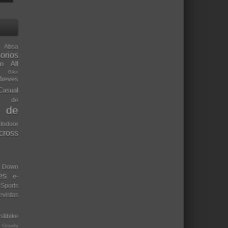
Absa
orios
ón
All
l Bike
Breves
Casual
mo de
o de
 Indoor
ocross
Down
es
e-
-Sports
evistas
stibike
Gravity