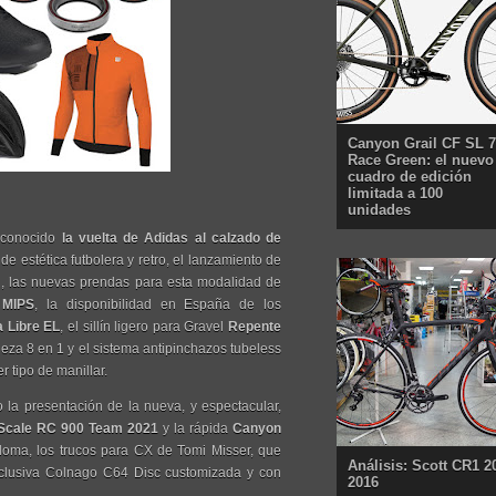
Canyon Grail CF SL 7
Race Green: el nuevo
cuadro de edición
limitada a 100
unidades
 conocido
la vuelta de Adidas al calzado de
de estética futbolera y retro, el lanzamiento de
l, las nuevas prendas para esta modalidad de
 MIPS
, la disponibilidad en España de los
 Libre EL
, el sillín ligero para Gravel
Repente
ieza 8 en 1 y el sistema antipinchazos tubeless
r tipo de manillar.
la presentación de la nueva, y espectacular,
 Scale RC 900 Team 2021
y la rápida
Canyon
oma, los trucos para CX de Tomi Misser, que
Análisis: Scott CR1 2
clusiva Colnago C64 Disc customizada y con
2016