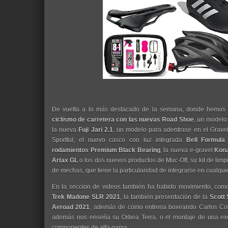
De vuelta a lo más destacado de la semana, donde hemos
ciclismo de carretera con las nuevas Road Shoe
, un modelo 
la nueva
Fuji Jari 2.1
, un modelo para adentrase en el Grave
Sportful, el nuevo casco con luz integrada
Bell Formula
rodamientos Premium Black Bearing
, la nueva e-gravel
Kona
Artax GL
o los dos nuevos productos de Muc-Off, su kit de limp
de mechas, que tiene la particularidad de integrarse en cualquie
En la sección de vídeos también ha habido movimiento, como 
Trek Madone SLR 2021
, la también presentación de la
Scott
Aeroad 2021
, además de cómo entrena boxeando Carlos Col
además nos enseña su Orbea Terra, o el montaje de una ex
componentes de alta gama.