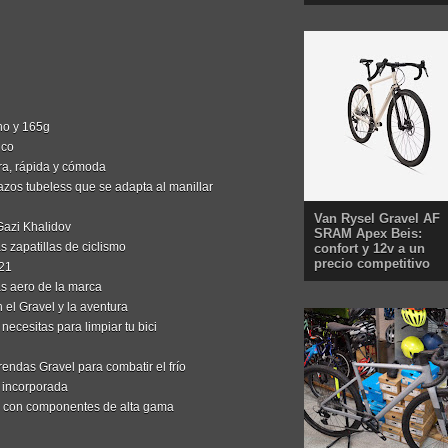
ono y 165g
ico
ra, rápida y cómoda
hazos tubeless que se adapta al manillar
Van Rysel Gravel AF
Gazi Khalidov
SRAM Apex Beis:
s zapatillas de ciclismo
confort y 12v a un
precio competitivo
021
ás aero de la marca
n el Gravel y la aventura
 necesitas para limpiar tu bici
endas Gravel para combatir el frío
 incorporada
 con componentes de alta gama