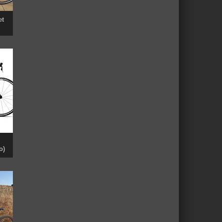
et
o)