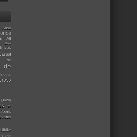
Absa
orios
ón
All
l Bike
Breves
Casual
mo de
o de
 Indoor
ocross
Down
es
e-
-Sports
evistas
stibike
Gravity