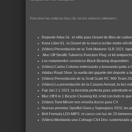
Para leer las noticias haz clic en los enlaces inferiores:
Repente Artax GL: el sillín para Gravel de fibra de carb
Kona Libre EL: la Gravel de la marca recibe motor eléctr
(Vídeo) Presentación de la Trek Madone SLR 2021: lige
Muc-Off Stealth Tubeless Puncture Plug: el kit antipinc
Los rodamientos cerámicos Black Bearing disponibles
(Vídeo) Carlos Coloma entrenando y boxeando junto a 
Adidas Road Shoe: la vuelta del gigante del deporte a la
(Vídeo) Presentación de la Scott Scale RC 900 Team 2
(Vídeo) La presentación de la Canyon Aeroad, la bici m
Fuji Jari 2.1 2021: la bicicleta perfecta para adentrarte e
Muc-Off 8 in 1 Bicycle Cleaning Kit, el kit con todo lo que
(Vídeo) Tomi Misser nos enseña trucos para CX
Nuevas prendas Sportful Giara y Supergiara 2020, las pr
Bell Formula LED MIPS: el casco con luz de 20 lúmenes
(Vídeo) Montando una Colnago C64 Disc customizada y