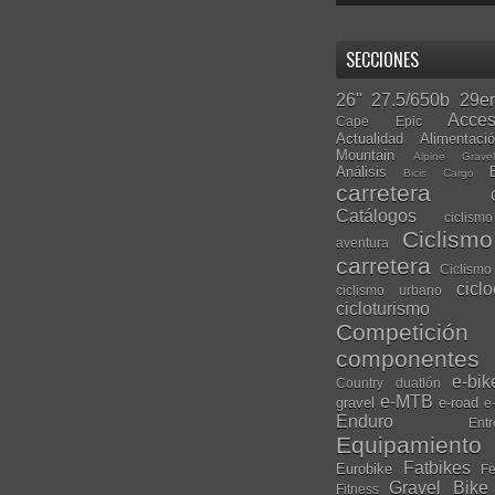
SECCIONES
26"
27.5/650b
29er
Acces
Cape Epic
Actualidad
Alimentaci
Mountain
Alpine Grave
Análisis
Bicis Cargo
carretera
Catálogos
ciclis
Ciclism
aventura
carretera
Ciclismo
cicl
ciclismo urbano
cicloturismo
Competición
componentes
e-bik
Country
duatlón
e-MTB
gravel
e-road
e
Enduro
Entr
Equipamiento
Fatbikes
Eurobike
Fe
Gravel Bike
Fitness