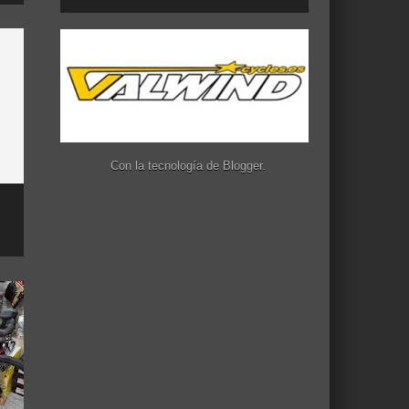
Con la tecnología de
Blogger
.