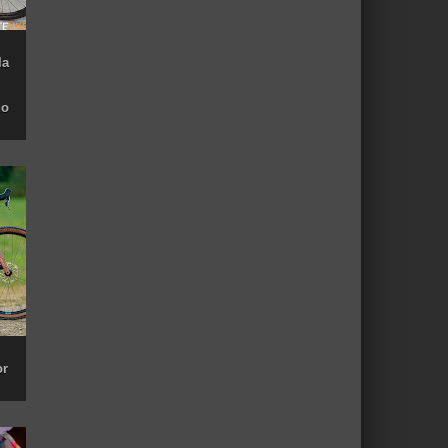
la
do
or