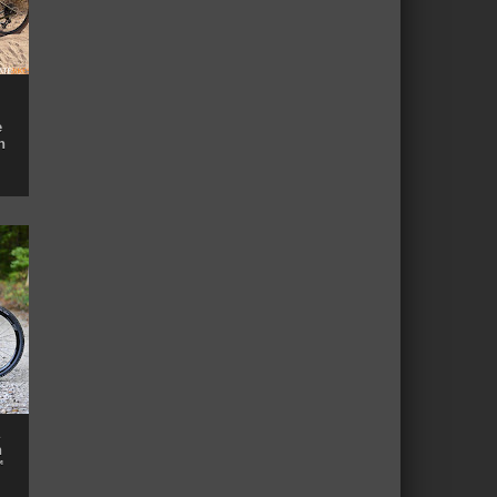
e
n
n
™