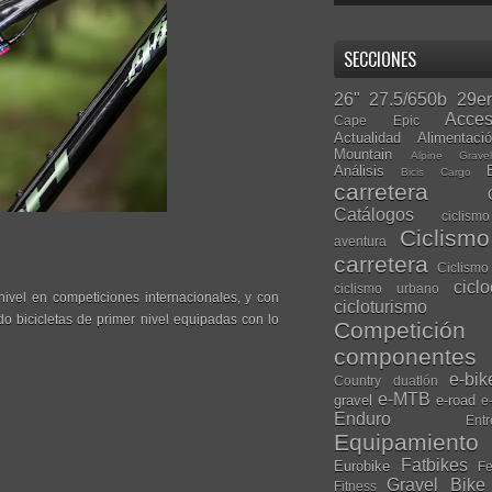
SECCIONES
26"
27.5/650b
29er
Acces
Cape Epic
Actualidad
Alimentaci
Mountain
Alpine Grave
Análisis
Bicis Cargo
carretera
Catálogos
ciclis
Ciclism
aventura
carretera
Ciclismo
cicl
ciclismo urbano
vel en competiciones internacionales, y con
cicloturismo
o bicicletas de primer nivel equipadas con lo
Competición
componentes
e-bik
Country
duatlón
e-MTB
gravel
e-road
e
Enduro
Entr
Equipamiento
Fatbikes
Eurobike
Fe
Gravel Bike
Fitness