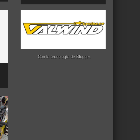
Con la tecnología de
Blogger
.