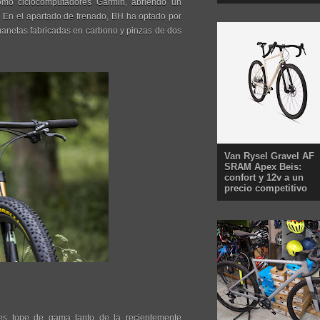
 como ciclocomputadores Garmin, abriendo un
d. En el apartado de frenado, BH ha optado por
manetas fabricadas en carbono y pinzas de dos
Van Rysel Gravel AF
SRAM Apex Beis:
confort y 12v a un
precio competitivo
es tope de gama tanto de la recientemente