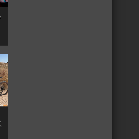
e
e
n