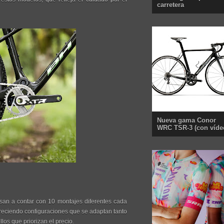
carretera
Nueva gama Conor
WRC TSR-3 (con víde
asan a contar con 10 montajes diferentes cada
reciendo configuraciones que se adaptan tanto
los que priorizan el precio.