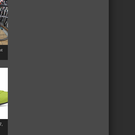
et
7,