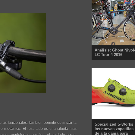
Análisis: Ghost Nivol
LC Tour 4 2016
ras funcionales, también permite optimizar la
Specialized S-Works 
ado mecánico. El resultado es una silueta más
las nuevas zapatillas
de alta gama para
estos modelos, que refleja el cuidado por el