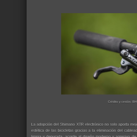
Crédito y cesión: BH
La adopción del Shimano XTR electrónico no solo aporta mejo
estética de las bicicletas gracias a la eliminación del cable
limpia y depurada, acorde al diseño moderno y agresivo de 