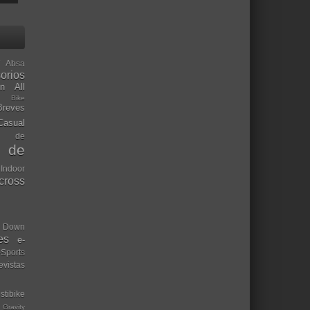
Absa
orios
ón
All
l Bike
Breves
Casual
mo de
o de
 Indoor
ocross
Down
es
e-
-Sports
evistas
stibike
Gravity