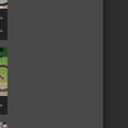
la
do
or