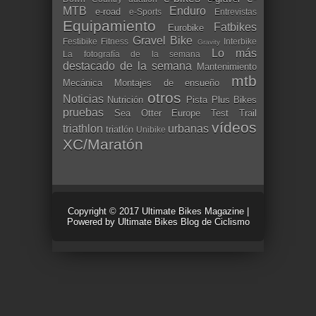
MTB
Enduro
e-road
e-Sports
Entrevistas
Equipamiento
Fatbikes
Eurobike
Gravel Bike
Festibike
Fitness
Interbike
Gravity
Lo más
La fotografía de la semana
destacado de la semana
Mantenimiento
mtb
Mecánica
Montajes de ensueño
otros
Noticias
Nutrición
Pista
Plus Bikes
pruebas
Sea Otter Europe
Test
Trail
vídeos
triathlon
urbanas
triatlón
Unibike
XC/Maratón
Copyright © 2017
Ultimate Bikes Magazine
|
Powered by
Ultimate Bikes Blog de Ciclismo