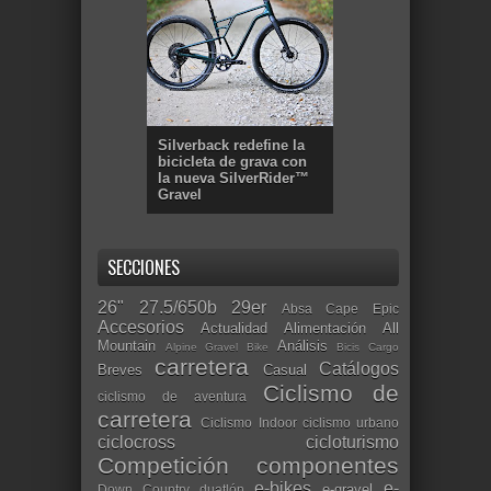
Silverback redefine la
bicicleta de grava con
la nueva SilverRider™
Gravel
SECCIONES
26"
27.5/650b
29er
Absa Cape Epic
Accesorios
Actualidad
Alimentación
All
Mountain
Análisis
Alpine Gravel Bike
Bicis Cargo
carretera
Catálogos
Breves
Casual
Ciclismo de
ciclismo de aventura
carretera
Ciclismo Indoor
ciclismo urbano
ciclocross
cicloturismo
Competición
componentes
e-bikes
e-
e-gravel
Down Country
duatlón