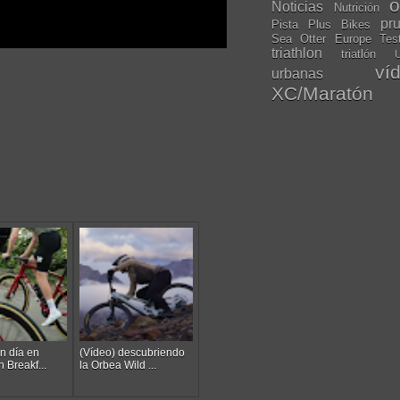
o
Noticias
Nutrición
pr
Pista
Plus Bikes
Sea Otter Europe
Tes
triathlon
triatlón
U
ví
urbanas
XC/Maratón
n día en
(Vídeo) descubriendo
n Breakf...
la Orbea Wild ...