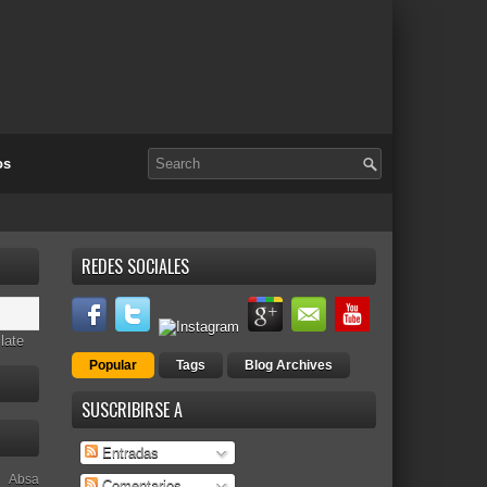
os
REDES SOCIALES
late
Popular
Tags
Blog Archives
SUSCRIBIRSE A
Entradas
Absa
Comentarios