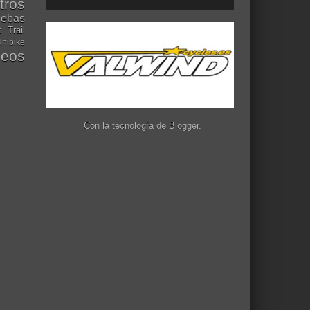
tros
uebas
t
Trail
nibike
deos
Con la tecnología de
Blogger
.