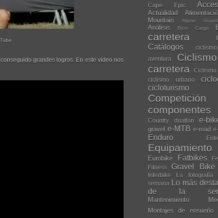
Acces
Cape Epic
Actualidad
Alimentaci
Mountain
Alpine Grave
Análisis
Bicis Cargo
carretera
uTube
Catálogos
ciclis
Ciclism
aventura
conseguido grandes logros. En este vídeo nos
carretera
Ciclismo
cicl
ciclismo urbano
cicloturismo
Competición
componentes
e-bik
Country
duatlón
e-MTB
gravel
e-road
e
Enduro
Entr
Equipamiento
Fatbikes
Eurobike
Fe
Gravel Bike
Fitness
Interbike
La fotografía
Lo más dest
semana
de la sem
Mantenimiento
Me
Montajes de ensueño