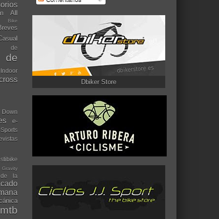
orios
ón
All
l Bike
Breves
Casual
mo de
o de
 Indoor
ocross
Dbiker Store
Down
es
e-
-Sports
evistas
stibike
Gravity
 de la
acado
ana
cánica
mtb