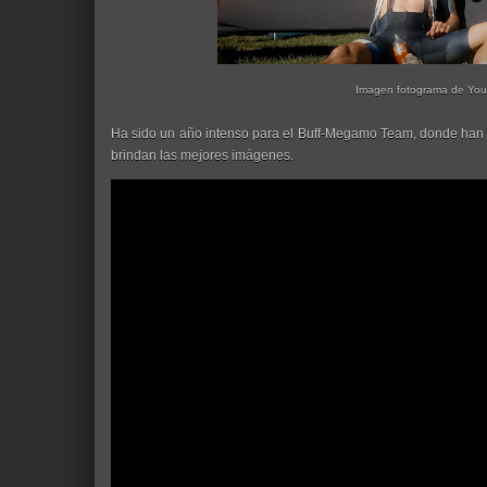
Imagen fotograma de Yo
Ha sido un año intenso para el Buff-Megamo Team, donde han 
brindan las mejores imágenes.