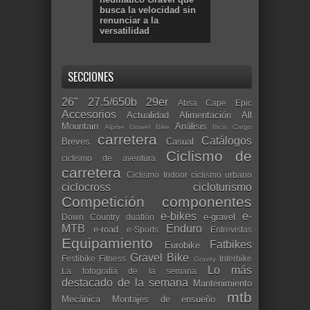
busca la velocidad sin
renunciar a la
versatilidad
SECCIONES
26"
27.5/650b
29er
Absa Cape Epic
Accesorios
Actualidad
Alimentación
All
Mountain
Análisis
Alpine Gravel Bike
Bicis Cargo
carretera
Catálogos
Breves
Casual
Ciclismo de
ciclismo de aventura
carretera
Ciclismo Indoor
ciclismo urbano
ciclocross
cicloturismo
Competición
componentes
e-bikes
e-
e-gravel
Down Country
duatlón
MTB
Enduro
e-road
e-Sports
Entrevistas
Equipamiento
Fatbikes
Eurobike
Gravel Bike
Festibike
Fitness
Interbike
Gravity
Lo más
La fotografía de la semana
destacado de la semana
Mantenimiento
mtb
Mecánica
Montajes de ensueño