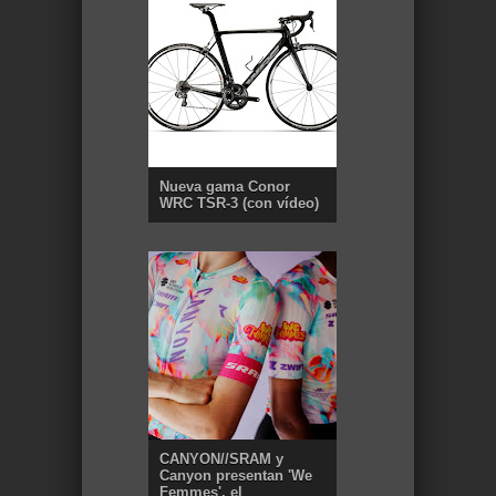
Nueva gama Conor
WRC TSR-3 (con vídeo)
CANYON//SRAM y
Canyon presentan 'We
Femmes', el