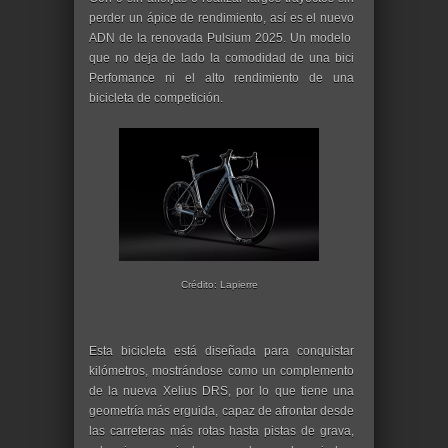
perder un ápice de rendimiento, así es el nuevo
ADN de la renovada Pulsium 2025. Un modelo
que no deja de lado la comodidad de una bici
Perfomance ni el alto rendimiento de una
bicicleta de competición.
Crédito: Lapierre
Esta bicicleta está diseñada para conquistar
kilómetros, mostrándose como un complemento
de la nueva Xelius DRS, por lo que tiene una
geometría más erguida, capaz de afrontar desde
las carreteras más rotas hasta pistas de grava,