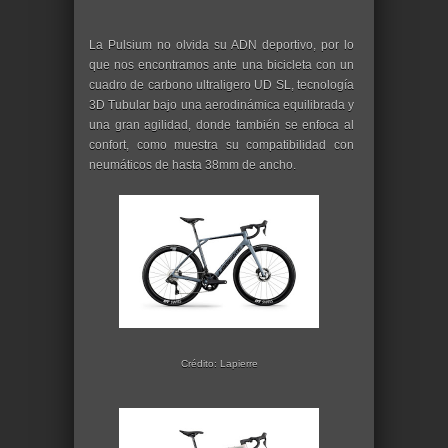
La Pulsium no olvida su ADN deportivo, por lo
que nos encontramos ante una bicicleta con un
cuadro de carbono ultraligero UD SL, tecnología
3D Tubular bajo una aerodinámica equilibrada y
una gran agilidad, donde también se enfoca al
confort, como muestra su compatibilidad con
neumáticos de hasta 38mm de ancho.
Crédito: Lapierre