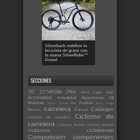
Silverback redefine la
bicicleta de grava con
la nueva SilverRider™
Gravel
SECCIONES
26"
27.5/650b
29er
Absa Cape Epic
Accesorios
Actualidad
Alimentación
All
Mountain
Análisis
Alpine Gravel Bike
Bicis Cargo
carretera
Catálogos
Breves
Casual
Ciclismo de
ciclismo de aventura
carretera
Ciclismo Indoor
ciclismo urbano
ciclocross
cicloturismo
Competición
componentes