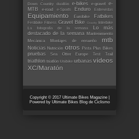
e-bikes
e-
e-gravel
Down Country
duatlón
MTB
Enduro
e-road
e-Sports
Entrevistas
Equipamiento
Fatbikes
Eurobike
Gravel Bike
Festibike
Fitness
Interbike
Gravity
Lo más
La fotografía de la semana
destacado de la semana
Mantenimiento
mtb
Mecánica
Montajes de ensueño
otros
Noticias
Nutrición
Pista
Plus Bikes
pruebas
Sea Otter Europe
Test
Trail
vídeos
triathlon
urbanas
triatlón
Unibike
XC/Maratón
Copyright © 2017
Ultimate Bikes Magazine
|
Powered by
Ultimate Bikes Blog de Ciclismo