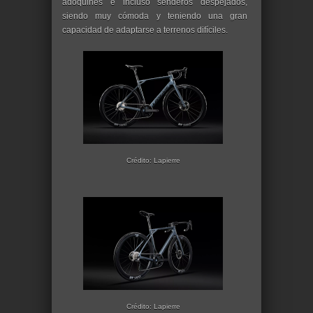
adoquines e incluso senderos despejados,
siendo muy cómoda y teniendo una gran
capacidad de adaptarse a terrenos difíciles.
Crédito: Lapierre
Crédito: Lapierre