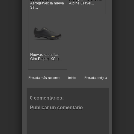
Aerogravel: la nueva
Alpine Gravel...
3T ...
Nuevas zapatillas
Giro Empire XC: e...
Entrada más reciente
Inicio
Entrada antigua
0 comentarios:
Publicar un comentario