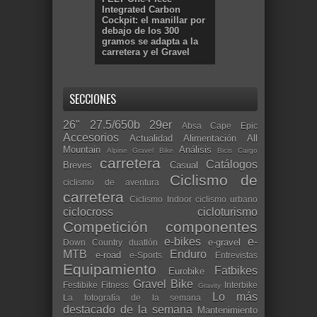
Integrated Carbon
Cockpit: el manillar por
debajo de los 300
gramos se adapta a la
carretera y el Gravel
SECCIONES
26"
27.5/650b
29er
Absa Cape Epic
Accesorios
Actualidad
Alimentación
All
Mountain
Análisis
Alpine Gravel Bike
Bicis Cargo
carretera
Catálogos
Breves
Casual
Ciclismo de
ciclismo de aventura
carretera
Ciclismo Indoor
ciclismo urbano
ciclocross
cicloturismo
Competición
componentes
e-bikes
e-
e-gravel
Down Country
duatlón
MTB
Enduro
e-road
e-Sports
Entrevistas
Equipamiento
Fatbikes
Eurobike
Gravel Bike
Festibike
Fitness
Interbike
Gravity
Lo más
La fotografía de la semana
destacado de la semana
Mantenimiento