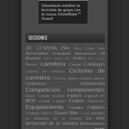
Silverback redefine la
bicicleta de grava con
la nueva SilverRider™
Gravel
SECCIONES
26"
27.5/650b
29er
Absa Cape Epic
Accesorios
Actualidad
Alimentación
All
Mountain
Análisis
Alpine Gravel Bike
Bicis Cargo
carretera
Catálogos
Breves
Casual
Ciclismo de
ciclismo de aventura
carretera
Ciclismo Indoor
ciclismo urbano
ciclocross
cicloturismo
Competición
componentes
e-bikes
e-
e-gravel
Down Country
duatlón
MTB
Enduro
e-road
e-Sports
Entrevistas
Equipamiento
Fatbikes
Eurobike
Gravel Bike
Festibike
Fitness
Interbike
Gravity
Lo más
La fotografía de la semana
destacado de la semana
Mantenimiento