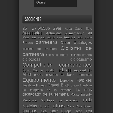
Gravel
SECCIONES
26"
27.5/650b
29er
Absa Cape Epic
Accesorios
Actualidad
Alimentación
All
Mountain
Análisis
Alpine Gravel Bike
Bicis Cargo
carretera
Catálogos
Breves
Casual
Ciclismo de
ciclismo de aventura
carretera
Ciclismo Indoor
ciclismo urbano
ciclocross
cicloturismo
Competición
componentes
e-bikes
e-
e-gravel
Down Country
duatlón
MTB
Enduro
e-road
e-Sports
Entrevistas
Equipamiento
Fatbikes
Eurobike
Gravel Bike
Festibike
Fitness
Interbike
Gravity
Lo más
La fotografía de la semana
destacado de la semana
Mantenimiento
mtb
Mecánica
Montajes de ensueño
otros
Noticias
Nutrición
Pista
Plus Bikes
pruebas
Sea Otter Europe
Test
Trail