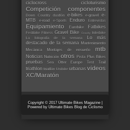
ciclocross
cicloturismo
Competición
componentes
e-bikes
e-
e-gravel
Down Country
duatlón
MTB
Enduro
e-road
e-Sports
Entrevistas
Equipamiento
Fatbikes
Eurobike
Gravel Bike
Festibike
Fitness
Interbike
Gravity
Lo más
La fotografía de la semana
destacado de la semana
Mantenimiento
mtb
Mecánica
Montajes de ensueño
otros
Noticias
Nutrición
Pista
Plus Bikes
pruebas
Sea Otter Europe
Test
Trail
vídeos
triathlon
urbanas
triatlón
Unibike
XC/Maratón
Copyright © 2017
Ultimate Bikes Magazine
|
Powered by
Ultimate Bikes Blog de Ciclismo