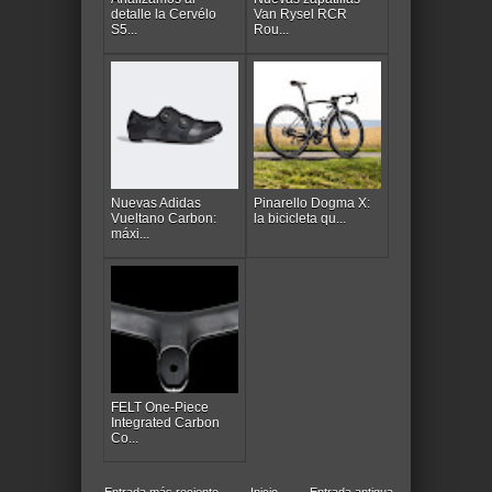
detalle la Cervélo
Van Rysel RCR
S5...
Rou...
Nuevas Adidas
Pinarello Dogma X:
Vueltano Carbon:
la bicicleta qu...
máxi...
FELT One-Piece
Integrated Carbon
Co...
Entrada más reciente
Inicio
Entrada antigua