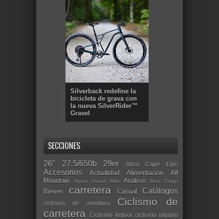
Silverback redefine la
bicicleta de grava con
la nueva SilverRider™
Gravel
SECCIONES
26"
27.5/650b
29er
Absa Cape Epic
Accesorios
Actualidad
Alimentación
All
Mountain
Análisis
Alpine Gravel Bike
Bicis Cargo
carretera
Catálogos
Breves
Casual
Ciclismo de
ciclismo de aventura
carretera
Ciclismo Indoor
ciclismo urbano