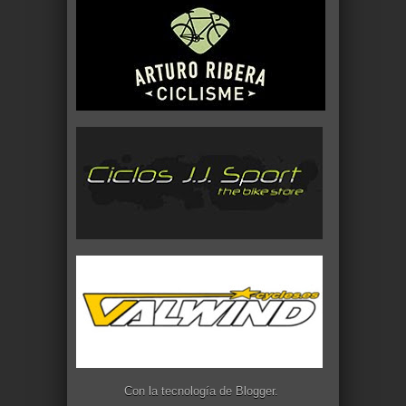
Con la tecnología de
Blogger
.