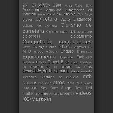
26"
27.5/650b
29er
Absa Cape Epic
Accesorios
Actualidad
Alimentación
All
Mountain
Análisis
Alpine Gravel Bike
Bicis Cargo
carretera
Catálogos
Breves
Casual
Ciclismo de
ciclismo de aventura
carretera
Ciclismo Indoor
ciclismo urbano
ciclocross
cicloturismo
Competición
componentes
e-bikes
e-
e-gravel
Down Country
duatlón
MTB
Enduro
e-road
e-Sports
Entrevistas
Equipamiento
Fatbikes
Eurobike
Gravel Bike
Festibike
Fitness
Interbike
Gravity
Lo más
La fotografía de la semana
destacado de la semana
Mantenimiento
mtb
Mecánica
Montajes de ensueño
otros
Noticias
Nutrición
Pista
Plus Bikes
pruebas
Sea Otter Europe
Test
Trail
vídeos
triathlon
urbanas
triatlón
Unibike
XC/Maratón