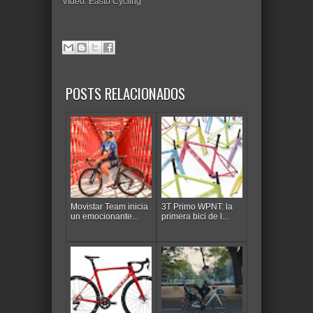
Vídeo: Easto Cycling
POSTS RELACIONADOS
Movistar Team inicia
3T Primo WPNT: la
un emocionante...
primera bici de l...