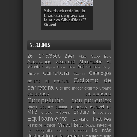
Silverback redefine la
bicicleta de grava con
la nueva SilverRider™
Gravel
SECCIONES
26"
27.5/650b
29er
Absa Cape Epic
Accesorios
Actualidad
Alimentación
All
Mountain
Análisis
Alpine Gravel Bike
Bicis Cargo
carretera
Catálogos
Breves
Casual
Ciclismo de
ciclismo de aventura
carretera
Ciclismo Indoor
ciclismo urbano
ciclocross
cicloturismo
Competición
componentes
e-bikes
e-
e-gravel
Down Country
duatlón
MTB
Enduro
e-road
e-Sports
Entrevistas
Equipamiento
Fatbikes
Eurobike
Gravel Bike
Festibike
Fitness
Interbike
Gravity
Lo más
La fotografía de la semana
destacado de la semana
Mantenimiento