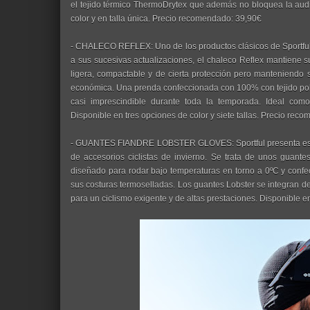
el tejido térmico ThermoDrytex que además no bloquea la audi
color y en talla única. Precio recomendado: 39,90€
- CHALECO REFLEX: Uno de los productos clásicos de Sportfu
a sus sucesivas actualizaciones, el chaleco Reflex mantiene s
ligera, compactable y de cierta protección pero manteniendo 
económica. Una prenda confeccionada con 100% con tejido polié
casi imprescindible durante toda la temporada. Ideal como 
Disponible en tres opciones de color y siete tallas. Precio rec
- GUANTES FIANDRE LOBSTER GLOVES: Sportful presenta est
de accesorios ciclistas de invierno. Se trata de unos guantes
diseñado para rodar bajo temperaturas en torno a 0ºC y conf
sus costuras termoselladas. Los guantes Lobster se integran d
para un ciclismo exigente y de altas prestaciones. Disponible e