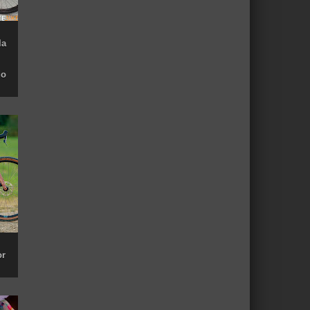
la
do
or