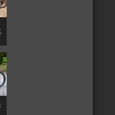
e
n
n
™