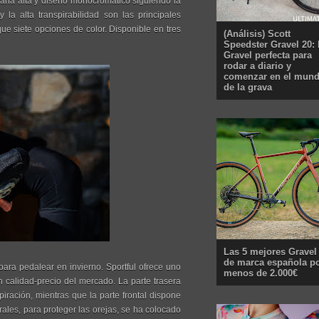
aña alta y diseño monocromático siguiendo la
y la alta transpirabilidad son las principales
e siete opciones de color. Disponible en tres
(Análisis) Scott
Speedster Gravel 20: 
Gravel perfecta para
rodar a diario y
comenzar en el mun
de la grava
Las 5 mejores Gravel
de marca española p
a pedalear en invierno. Sportful ofrece uno
menos de 2.000€
 calidad-precio del mercado. La parte trasera
piración, mientras que la parte frontal dispone
rales, para proteger las orejas, se ha colocado