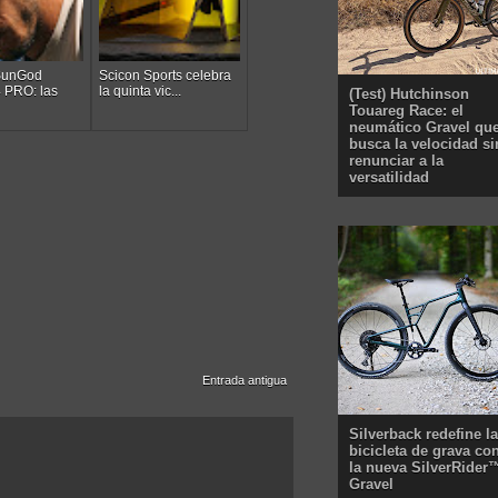
SunGod
Scicon Sports celebra
4 PRO: las
la quinta vic...
(Test) Hutchinson
Touareg Race: el
neumático Gravel qu
busca la velocidad si
renunciar a la
versatilidad
Entrada antigua
Silverback redefine la
bicicleta de grava co
la nueva SilverRider
Gravel