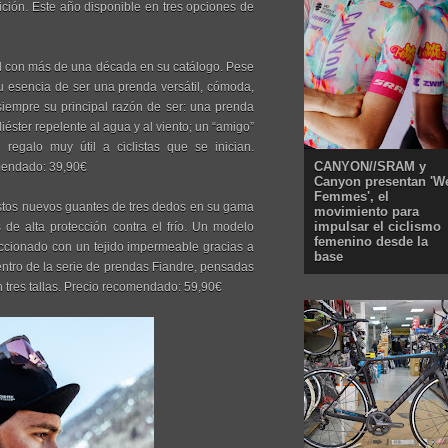
ción. Este año disponible en tres opciones de
l con más de una década en su catálogo. Pese
u esencia de ser una prenda versátil, cómoda,
siempre su principal razón de ser: una prenda
ster repelente al agua y al viento; un “amigo”
regalo muy útil a ciclistas que se inician.
CANYON//SRAM y
omendado: 39,90€
Canyon presentan 'W
Femmes', el
os nuevos guantes de tres dedos en su gama
movimiento para
impulsar el ciclismo
 de alta protección contra el frío. Un modelo
femenino desde la
eccionado con un tejido impermeable gracias a
base
entro de la serie de prendas Fiandre, pensadas
n tres tallas. Precio recomendado: 59,90€