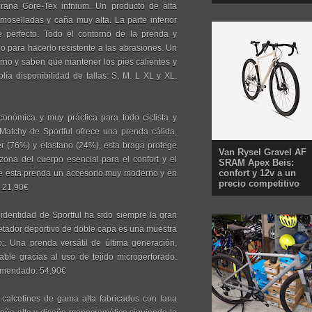
rana Gore-Tex infnium. Un producto de alta
ermoselladas y caña muy alta. La parte inferior
e perfecto. Todo el contorno de la prenda y
o para hacerlo resistente a las abrasiones. Un
erno y saben que mantener los pies calientes y
ía disponibilidad de tallas: S, M. L XL y XL.
mica y muy práctica para todo ciclista y
 Matchy de Sportful ofrece una prenda cálida,
ter (76%) y elastano (24%), esta braga protege
Van Rysel Gravel AF
zona del cuerpo esencial para el confort y el
SRAM Apex Beis:
confort y 12v a un
de esta prenda un accesorio muy moderno y en
precio competitivo
: 21,90€
entidad de Sportful ha sido siempre la gran
ujetador deportivo de doble capa es una muestra
. Una prenda versátil de última generación,
ble gracias al uso de tejido microperforado.
ecomendado: 54,90€
alcetines de gama alta fabricados con lana