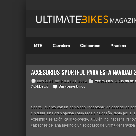
MTB
Carretera
Ciclocross
Pruebas
ACCESORIOS SPORTFUL PARA ESTA NAVIDAD 
miércoles, diciembre 21, 2022
Accesorios
,
Ciclismo de 
XC/Maratón
Sin comentarios
Sportful cuenta con un gama casi inagotable de accesorios para
sin duda, una gran opción como regalo navideño, tanto por el 
exprimida relación calidad-precio. ¿Quién no necesita reno
calcetines de lana merino o un sotocasco de última generación