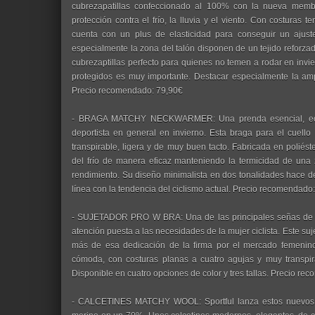
cubrezapatillas confeccionado al 100% con la nueva memb
protección contra el frío, la lluvia y el viento. Con costuras t
cuenta con un plus de elasticidad para conseguir un ajust
especialmente la zona del talón disponen de un tejido reforzad
cubrezaptillas perfecto para quienes no temen a rodar en invi
protegidos es muy importante. Destacar especialmente la ampl
Precio recomendado: 79,90€
- BRAGA MATCHY NECKWARMER: Una prenda esencial, econó
deportista en general en invierno. Esta braga para el cuello
transpirable, ligera y de muy buen tacto. Fabricada en poliés
del frío de manera eficaz manteniendo la termicidad de una 
rendimiento. Su diseño minimalista en dos tonalidades hace 
línea con la tendencia del ciclismo actual. Precio recomendado
- SUJETADOR PRO W BRA: Una de las principales señas de id
atención puesta a las necesidades de la mujer ciclista. Este s
más de esa dedicación de la firma por el mercado femenino;
cómoda, con costuras planas a cuatro agujas y muy transpira
Disponible en cuatro opciones de color y tres tallas. Precio r
- CALCETINES MATCHY WOOL: Sportful lanza estos nuevos c