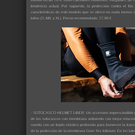
merino en un 70%. Unos calcetines modernos, elegantes, de c
tendencia actual. Por supuesto, la protección contra el frío 
características de este modelo que se ofrece en nada menos qu
tallas (S, M/L y XL). Precio recomendado: 27,90 €
- SOTOCASCO HELMET LINER: Un accesorio imprescindible par
de los sotocascos con membrana antiviento con mejor relación
cuenta con un tejido elástico perforado para favorecer la trans
de la protección de la membrana Gore-Tex Infinium. En los late