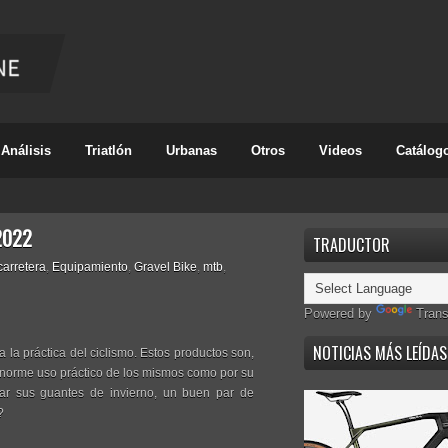
Análisis
Triatlón
Urbanas
Otros
Videos
Catálog
2022
TRADUCTOR
carretera
,
Equipamiento
,
Gravel Bike
,
mtb
,
Powered by
Trans
NOTICIAS MÁS LEÍDAS
 la práctica del ciclismo. Estos productos son,
enorme uso práctico de los mismos como por su
var sus guantes de invierno, un buen par de
?