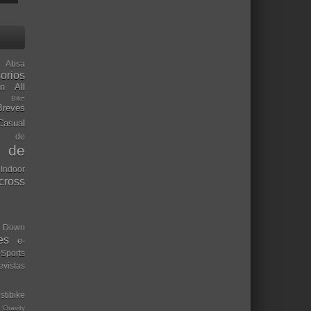
Absa
orios
ón
All
l Bike
Breves
Casual
mo de
o de
 Indoor
ocross
Down
es
e-
-Sports
evistas
stibike
Gravity