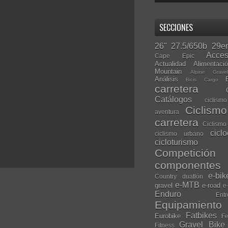
SECCIONES
26"
27.5/650b
29er
Acces
Cape Epic
Actualidad
Alimentaci
Mountain
Alpine Grave
Análisis
Bicis Cargo
carretera
Catálogos
ciclis
Ciclism
aventura
carretera
Ciclismo
cicl
ciclismo urbano
cicloturismo
Competición
componentes
e-bik
Country
duatlón
e-MTB
gravel
e-road
e
Enduro
Entr
Equipamiento
Fatbikes
Eurobike
Fe
Gravel Bike
Fitness