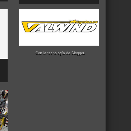
Con la tecnología de
Blogger
.