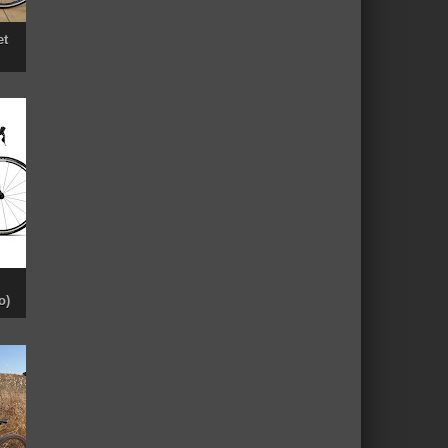
et
o)