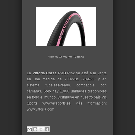
Vittoria Corsa Pro/ Vittoria
La
Vittoria Corsa PRO Pink
ya está a la venta
en una medida de 700x28c (28-622) y en
sistema tubeless-ready, compatible con
cámaras. Solo hay 1.000 unidades disponibles
en todo el mundo. Distribuye en nuestro país Vic
Sports: www.vicsports.es. Más información:
www.vittoria.com