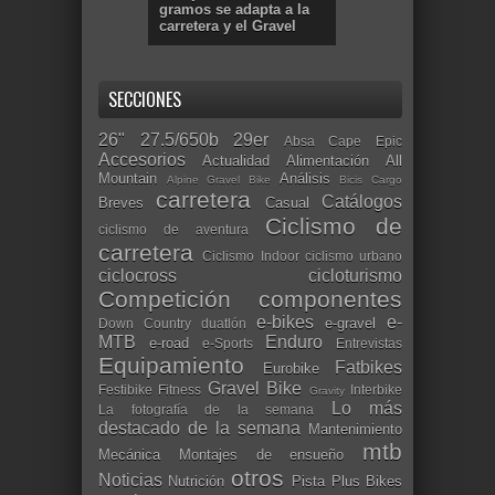
gramos se adapta a la
carretera y el Gravel
SECCIONES
26"
27.5/650b
29er
Absa Cape Epic
Accesorios
Actualidad
Alimentación
All
Mountain
Análisis
Alpine Gravel Bike
Bicis Cargo
carretera
Catálogos
Breves
Casual
Ciclismo de
ciclismo de aventura
carretera
Ciclismo Indoor
ciclismo urbano
ciclocross
cicloturismo
Competición
componentes
e-bikes
e-
e-gravel
Down Country
duatlón
MTB
Enduro
e-road
e-Sports
Entrevistas
Equipamiento
Fatbikes
Eurobike
Gravel Bike
Festibike
Fitness
Interbike
Gravity
Lo más
La fotografía de la semana
destacado de la semana
Mantenimiento
mtb
Mecánica
Montajes de ensueño
otros
Noticias
Nutrición
Pista
Plus Bikes