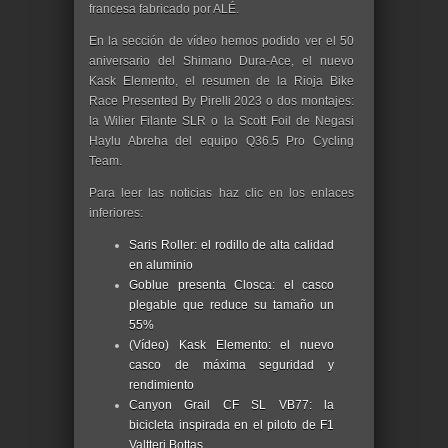
francesa fabricado por ALÉ.
En la sección de vídeo hemos podido ver el 50
aniversario del Shimano Dura-Ace, el nuevo
Kask Elemento, el resumen de la Rioja Bike
Race Presented By Pirelli 2023 o dos montajes:
la Wilier Filante SLR o la Scott Foil de Negasi
Haylu Abreha del equipo Q36.5 Pro Cycling
Team.
Para leer las noticias haz clic en los enlaces
inferiores:
Saris Roller: el rodillo de alta calidad
en aluminio
Goblue presenta Closca: el casco
plegable que reduce su tamaño un
55%
(Vídeo) Kask Elemento: el nuevo
casco de máxima seguridad y
rendimiento
Canyon Grail CF SL VB77: la
bicicleta inspirada en el piloto de F1
Valtteri Bottas