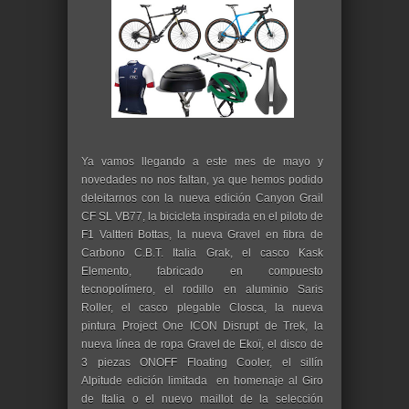
Ya vamos llegando a este mes de mayo y
novedades no nos faltan, ya que hemos podido
deleitarnos con la nueva edición Canyon Grail
CF SL VB77, la bicicleta inspirada en el piloto de
F1 Valtteri Bottas, la nueva Gravel en fibra de
Carbono C.B.T. Italia Grak, el casco Kask
Elemento, fabricado en compuesto
tecnopolímero, el rodillo en aluminio Saris
Roller, el casco plegable Closca, la nueva
pintura Project One ICON Disrupt de Trek, la
nueva línea de ropa Gravel de Ekoï, el disco de
3 piezas ONOFF Floating Cooler, el sillín
Alpitude edición limitada en homenaje al Giro
de Italia o el nuevo maillot de la selección