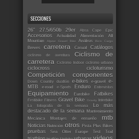
SECCIONES
26"
27.5/650b
29er
Absa Cape Epic
Accesorios
Actualidad
Alimentación
All
Mountain
Análisis
Alpine Gravel Bike
Bicis Cargo
carretera
Catálogos
Breves
Casual
Ciclismo de
ciclismo de aventura
carretera
Ciclismo Indoor
ciclismo urbano
ciclocross
cicloturismo
Competición
componentes
e-bikes
e-
e-gravel
Down Country
duatlón
MTB
Enduro
e-road
e-Sports
Entrevistas
Equipamiento
Fatbikes
Eurobike
Gravel Bike
Festibike
Fitness
Interbike
Gravity
Lo más
La fotografía de la semana
destacado de la semana
Mantenimiento
mtb
Mecánica
Montajes de ensueño
otros
Noticias
Nutrición
Pista
Plus Bikes
pruebas
Sea Otter Europe
Test
Trail
vídeos
triathlon
urbanas
triatlón
Unibike