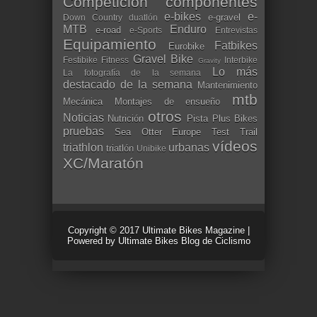
Competición
componentes
e-bikes
e-
e-gravel
Down Country
duatlón
MTB
Enduro
e-road
e-Sports
Entrevistas
Equipamiento
Fatbikes
Eurobike
Gravel Bike
Festibike
Fitness
Interbike
Gravity
Lo más
La fotografía de la semana
destacado de la semana
Mantenimiento
mtb
Mecánica
Montajes de ensueño
otros
Noticias
Nutrición
Pista
Plus Bikes
pruebas
Sea Otter Europe
Test
Trail
vídeos
triathlon
urbanas
triatlón
Unibike
XC/Maratón
Copyright © 2017
Ultimate Bikes Magazine
|
Powered by
Ultimate Bikes Blog de Ciclismo