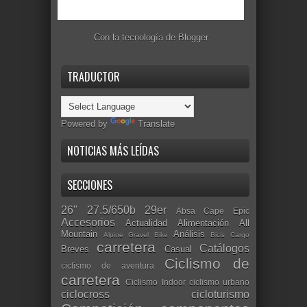
Con la tecnología de
Blogger
.
TRADUCTOR
Powered by
Translate
NOTICIAS MÁS LEÍDAS
SECCIONES
26"
27.5/650b
29er
Absa Cape Epic
Accesorios
Actualidad
Alimentación
All
Mountain
Análisis
Alpine Gravel Bike
Bicis Cargo
carretera
Catálogos
Breves
Casual
Ciclismo de
ciclismo de aventura
carretera
Ciclismo Indoor
ciclismo urbano
ciclocross
cicloturismo