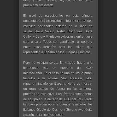
ritmo y sin descanso alguno, se mantiene
prácticamente intacto.
El nivel de participantes en esta primera
puntuable será excepcional. Todas las grandes
estrellas nacionales estarán en la línea de
salida. David Valero, Pablo Rodríguez, Jofre
Cullell y Sergio Mantecón volverán a enfrentarse
cara a cara. Todos son candidatos al podio y
entre ellos deberían salir los bikers que
representen a España en los Juegos Olímpicos.
Pero no estarán solos. En Arnedo habrá una
importante lista de nombres del XCO
internacional. Es el caso de uno de los, a priori,
favoritos a la victoria. Vlad Dascalu, biker
rumano afincado en España, viene de mostrar
un gran estado de forma en las primeras
pruebas de este 2021. Sus jóvenes compañeros
de equipo en la división de XCO del Trek Pirelli
también pueden optar a buenos resultados: los
italianos Gioele de Cosmo y Simone Avondetto
estarán en la línea de salida.