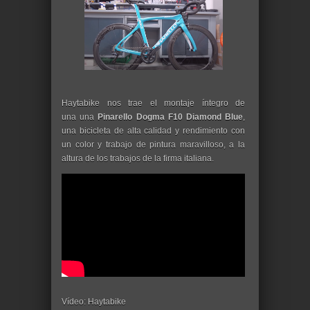
Haytabike nos trae el montaje íntegro de
una una
Pinarello Dogma F10 Diamond Blue
,
una bicicleta de alta calidad y rendimiento con
un color y trabajo de pintura maravilloso, a la
altura de los trabajos de la firma italiana.
Vídeo: Haytabike