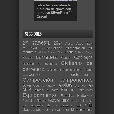
Silverback redefine la
bicicleta de grava con
la nueva SilverRider™
Gravel
SECCIONES
26"
27.5/650b
29er
Absa Cape Epic
Accesorios
Actualidad
Alimentación
All
Mountain
Análisis
Alpine Gravel Bike
Bicis Cargo
carretera
Catálogos
Breves
Casual
Ciclismo de
ciclismo de aventura
carretera
Ciclismo Indoor
ciclismo urbano
ciclocross
cicloturismo
Competición
componentes
e-bikes
e-
e-gravel
Down Country
duatlón
MTB
Enduro
e-road
e-Sports
Entrevistas
Equipamiento
Fatbikes
Eurobike
Gravel Bike
Festibike
Fitness
Interbike
Gravity
Lo más
La fotografía de la semana
destacado de la semana
Mantenimiento