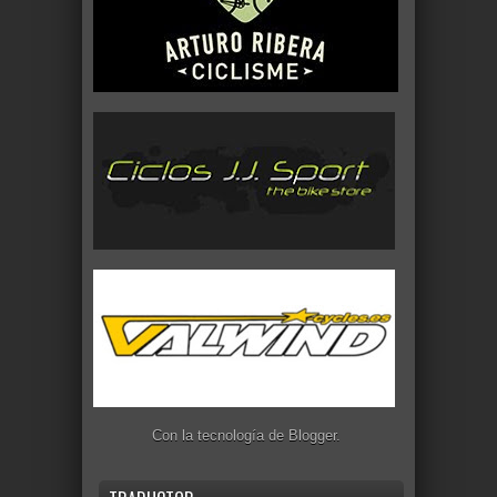
Con la tecnología de
Blogger
.