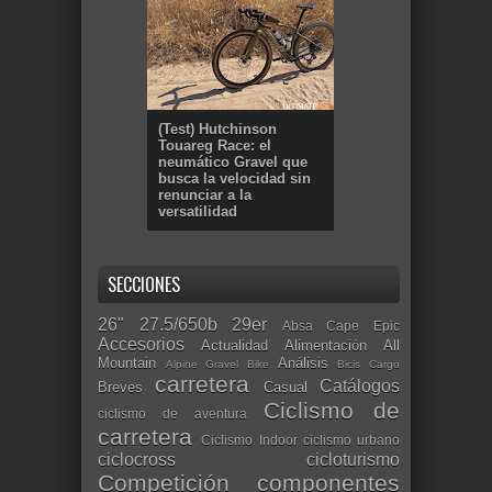
(Test) Hutchinson
Touareg Race: el
neumático Gravel que
busca la velocidad sin
renunciar a la
versatilidad
SECCIONES
26"
27.5/650b
29er
Absa Cape Epic
Accesorios
Actualidad
Alimentación
All
Mountain
Análisis
Alpine Gravel Bike
Bicis Cargo
carretera
Catálogos
Breves
Casual
Ciclismo de
ciclismo de aventura
carretera
Ciclismo Indoor
ciclismo urbano
ciclocross
cicloturismo
Competición
componentes