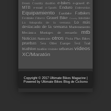
e-bikes
e-
e-gravel
Down Country
duatlón
MTB
Enduro
e-road
e-Sports
Entrevistas
Equipamiento
Fatbikes
Eurobike
Gravel Bike
Festibike
Fitness
Interbike
Gravity
Lo más
La fotografía de la semana
destacado de la semana
Mantenimiento
mtb
Mecánica
Montajes de ensueño
otros
Noticias
Nutrición
Pista
Plus Bikes
pruebas
Sea Otter Europe
Test
Trail
vídeos
triathlon
urbanas
triatlón
Unibike
XC/Maratón
Copyright © 2017
Ultimate Bikes Magazine
|
Powered by
Ultimate Bikes Blog de Ciclismo